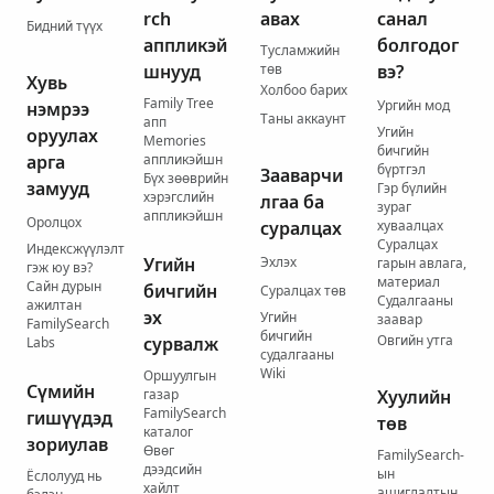
rch
авах
санал
Бидний түүх
аппликэй
болгодог
Тусламжийн
шнууд
төв
вэ?
Хувь
Холбоо барих
Family Tree
Ургийн мод
нэмрээ
Таны аккаунт
апп
Угийн
оруулах
Memories
бичгийн
арга
аппликэйшн
бүртгэл
Зааварчи
Бүх зөөврийн
замууд
Гэр бүлийн
хэрэгслийн
лгаа ба
зураг
аппликэйшн
Оролцох
суралцах
хуваалцах
Суралцах
Индексжүүлэлт
Угийн
Эхлэх
гарын авлага,
гэж юу вэ?
материал
Сайн дурын
бичгийн
Суралцах төв
Судалгааны
ажилтан
эх
Угийн
заавар
FamilySearch
бичгийн
Овгийн утга
сурвалж
Labs
судалгааны
Wiki
Оршуулгын
Сүмийн
газар
Хуулийн
FamilySearch
гишүүдэд
төв
каталог
зориулав
Өвөг
FamilySearch-
дээдсийн
ын
Ёслолууд нь
хайлт
ашиглалтын