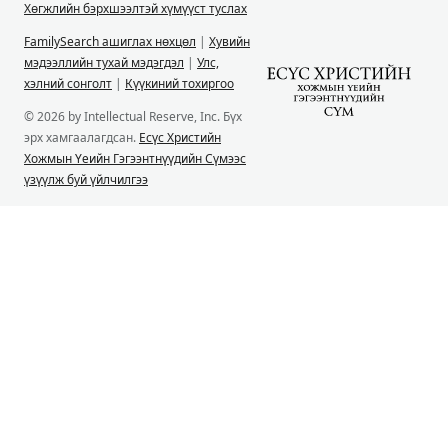
Хөгжлийн бэрхшээлтэй хүмүүст туслах
FamilySearch ашиглах нөхцөл
|
Хувийн
мэдээллийн тухай мэдэгдэл
|
Улс,
хэлний сонголт
|
Күүкиний тохиргоо
© 2026 by Intellectual Reserve, Inc. Бүх
эрх хамгаалагдсан.
Есүс Христийн
Хожмын Үеийн Гэгээнтнүүдийн Сүмээс
үзүүлж буй үйлчилгээ