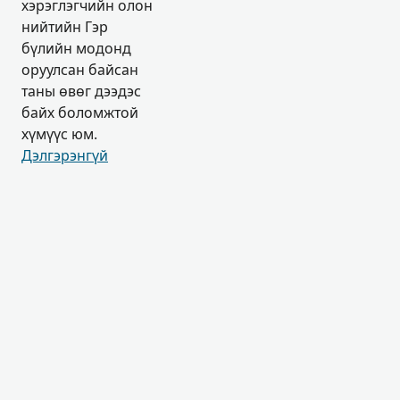
хэрэглэгчийн олон
нийтийн Гэр
бүлийн модонд
оруулсан байсан
таны өвөг дээдэс
байх боломжтой
хүмүүс юм.
Дэлгэрэнгүй