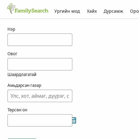
Ургийн мод
Хайх
Дурсамж
Оро
fensk-ын үр дүн
Нэр
Овог
Шаардлагатай
Амьдарсан газар
Төрсөн он