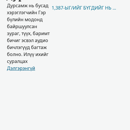
Дурсамж нь бусад
1,387-ЫГ/ИЙГ БҮГДИЙГ НЬ ҮЗЭХ
хэрэглэгчийн Гэр
бүлийн модонд
байршуулсан
зураг, түүх, баримт
бичиг эсвэл аудио
бичлэгүүд багтаж
болно. Илүү ихийг
суралцах
Дэлгэрэнгүй