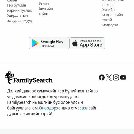
бэлэн
Угийн
нөхцөл
Гэр бүлийн
бичгийн
Хувийн
нэрийн туслах
хайлт
мэдээллийн
Удирдлагын
тухай
эх сурвалжууд
мэдэгдэл
Дэлхий даяарх хүмүүсийг гэр бүлийнхэнтэйгээ
үе дамжин холбогдоход урамшуулах.
FamilySearch нь ашгийн бус олон улсын
байгууллага юм.
Өнөөдөр
хандив өгч
эсвэл
сайн
дурын ажил хийгээрэй!