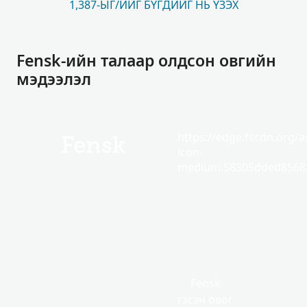
1,387-ЫГ/ИЙГ БҮГДИЙГ НЬ ҮЗЭХ
Fensk-ийн талаар олдсон овгийн
мэдээлэл
https://edge.fscdn.org/as
Fensk
icon-
medium.58305dded85682
Fensk
гэсэн овог