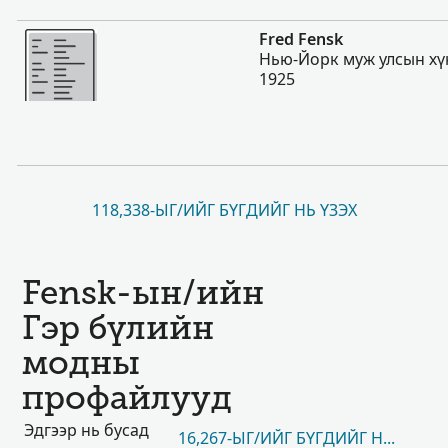
Нэмэх
Fred Fensk
Нью-Йорк муж улсын хү
1925
118,338-ЫГ/ИЙГ БҮГДИЙГ НЬ ҮЗЭХ
Fensk-ын/ийн
Гэр бүлийн
модны
профайлууд
Эдгээр нь бусад
16,267-ЫГ/ИЙГ БҮГДИЙГ НЬ ҮЗЭХ