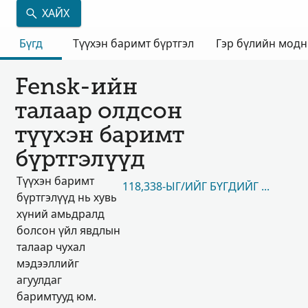
ХАЙХ
Бүгд
Түүхэн баримт бүртгэл
Гэр бүлийн мод
Fensk-ийн
талаар олдсон
түүхэн баримт
бүртгэлүүд
Түүхэн баримт
118,338-ЫГ/ИЙГ БҮГДИЙГ НЬ ҮЗЭХ
бүртгэлүүд нь хувь
хүний амьдралд
болсон үйл явдлын
талаар чухал
мэдээллийг
агуулдаг
баримтууд юм.