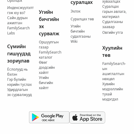
Оролцох
суралцах
хуваалцах
Суралцах
Индексжүүлэлт
Угийн
Эхлэх
гарын авлага,
гэж юу вэ?
материал
Сайн дурын
бичгийн
Суралцах төв
Судалгааны
ажилтан
эх
Угийн
заавар
FamilySearch
бичгийн
Овгийн утга
сурвалж
Labs
судалгааны
Wiki
Оршуулгын
Сүмийн
газар
Хуулийн
FamilySearch
гишүүдэд
төв
каталог
зориулав
Өвөг
FamilySearch-
дээдсийн
ын
Ёслолууд нь
хайлт
ашиглалтын
бэлэн
Угийн
нөхцөл
Гэр бүлийн
бичгийн
Хувийн
нэрийн туслах
хайлт
мэдээллийн
Удирдлагын
тухай
эх сурвалжууд
мэдэгдэл