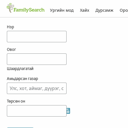
Ургийн мод
Хайх
Дурсамж
Оро
feniman-ын үр дүн
Нэр
Овог
Шаардлагатай
Амьдарсан газар
Төрсөн он