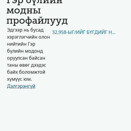
Гэр бүлийн
модны
профайлууд
Эдгээр нь бусад
32,958-ЫГ/ИЙГ БҮГДИЙГ НЬ ҮЗЭХ
хэрэглэгчийн олон
нийтийн Гэр
бүлийн модонд
оруулсан байсан
таны өвөг дээдэс
байх боломжтой
хүмүүс юм.
Дэлгэрэнгүй