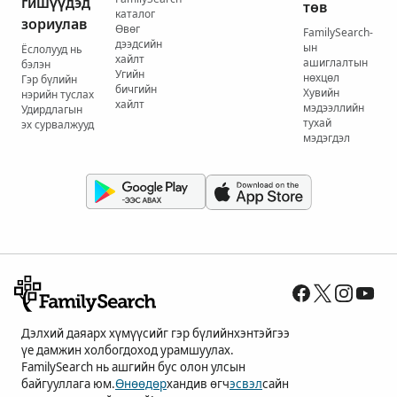
гишүүдэд
төв
каталог
зориулав
Өвөг
FamilySearch-
дээдсийн
ын
Ёслолууд нь
хайлт
ашиглалтын
бэлэн
Угийн
нөхцөл
Гэр бүлийн
бичгийн
Хувийн
нэрийн туслах
хайлт
мэдээллийн
Удирдлагын
тухай
эх сурвалжууд
мэдэгдэл
Дэлхий даяарх хүмүүсийг гэр бүлийнхэнтэйгээ
үе дамжин холбогдоход урамшуулах.
FamilySearch нь ашгийн бус олон улсын
байгууллага юм.
Өнөөдөр
хандив өгч
эсвэл
сайн