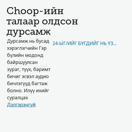
Choop-ийн
талаар олдсон
дурсамж
Дурсамж нь бусад
24-ЫГ/ИЙГ БҮГДИЙГ НЬ ҮЗЭХ
хэрэглэгчийн Гэр
бүлийн модонд
байршуулсан
зураг, түүх, баримт
бичиг эсвэл аудио
бичлэгүүд багтаж
болно. Илүү ихийг
суралцах
Дэлгэрэнгүй