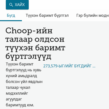
ХАЙХ
Бүгд
Түүхэн баримт бүртгэл
Гэр бүлийн мод
Choop-ийн
талаар олдсон
түүхэн баримт
бүртгэлүүд
Түүхэн баримт
273,579-ЫГ/ИЙГ БҮГДИЙГ НЬ ҮЗЭХ
бүртгэлүүд нь хувь
хүний амьдралд
болсон үйл явдлын
талаар чухал
мэдээллийг
агуулдаг
баримтууд юм.