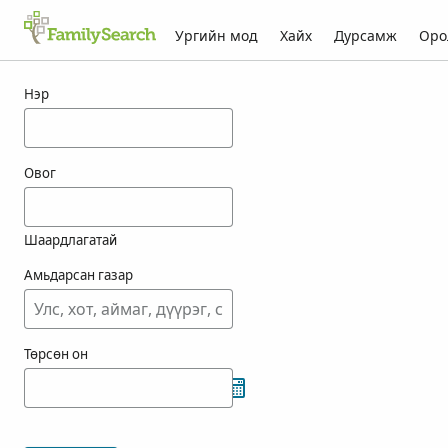
Ургийн мод
Хайх
Дурсамж
Оро
choop-ын үр дүн
Нэр
Овог
Шаардлагатай
Амьдарсан газар
Төрсөн он