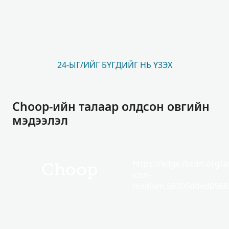
24-ЫГ/ИЙГ БҮГДИЙГ НЬ ҮЗЭХ
Choop-ийн талаар олдсон овгийн
мэдээлэл
https://edge.fscdn.org/as
Choop
icon-
medium.58305dded85682