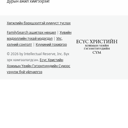
дурын ажил хийгээрэй!
Хөгжлийн бэрхшээлтэй хүмүүст туслах
FamilySearch ашиглах нөхцөл
|
Хувийн
мэдээллийн тухай мэдэгдэл
|
Улс,
хэлний сонголт
|
Күүкиний тохиргоо
© 2026 by Intellectual Reserve, Inc. Бүх
эрх хамгаалагдсан.
Есүс Христийн
Хожмын Үеийн Гэгээнтнүүдийн Сүмээс
үзүүлж буй үйлчилгээ