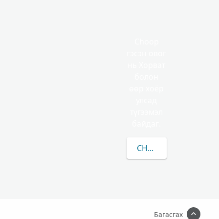
Choop
гэсэн овог
нь Хорват
болон
өөр хоёр
улсад
түгээмэл
байдаг.
CHOOP-ЫН/ИЙН ТАЛ
Багасгах