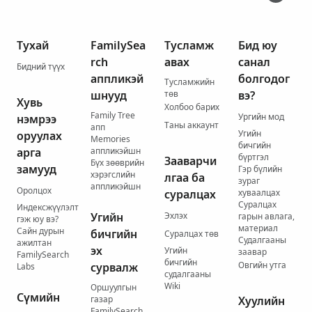
Тухай
FamilySea
Тусламж
Бид юу
rch
авах
санал
Бидний түүх
аппликэй
болгодог
Тусламжийн
шнууд
төв
вэ?
Хувь
Холбоо барих
Family Tree
Ургийн мод
нэмрээ
Таны аккаунт
апп
Угийн
оруулах
Memories
бичгийн
арга
аппликэйшн
бүртгэл
Зааварчи
Бүх зөөврийн
замууд
Гэр бүлийн
хэрэгслийн
лгаа ба
зураг
аппликэйшн
Оролцох
суралцах
хуваалцах
Суралцах
Индексжүүлэлт
Угийн
Эхлэх
гарын авлага,
гэж юу вэ?
материал
Сайн дурын
бичгийн
Суралцах төв
Судалгааны
ажилтан
эх
Угийн
заавар
FamilySearch
бичгийн
Овгийн утга
сурвалж
Labs
судалгааны
Wiki
Оршуулгын
Сүмийн
газар
Хуулийн
FamilySearch