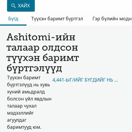
ХАЙХ
Бүгд
Түүхэн баримт бүртгэл
Гэр бүлийн мод
Ashitomi-ийн
талаар олдсон
түүхэн баримт
бүртгэлүүд
Түүхэн баримт
4,441-ЫГ/ИЙГ БҮГДИЙГ НЬ ҮЗЭХ
бүртгэлүүд нь хувь
хүний амьдралд
болсон үйл явдлын
талаар чухал
мэдээллийг
агуулдаг
баримтууд юм.