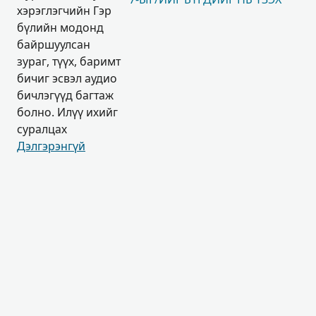
хэрэглэгчийн Гэр
бүлийн модонд
байршуулсан
зураг, түүх, баримт
бичиг эсвэл аудио
бичлэгүүд багтаж
болно. Илүү ихийг
суралцах
Дэлгэрэнгүй