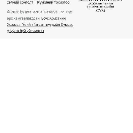
хэлний сонголт
|
Күүкиний тохиргоо
© 2026 by Intellectual Reserve, Inc. Бүх
эрх хамгаалагдсан.
Есүс Христийн
Хожмын Үеийн Гэгээнтнүүдийн Сүмээс
үзүүлж буй үйлчилгээ