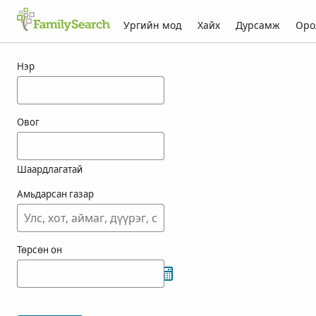
Ургийн мод
Хайх
Дурсамж
Оро
ashitomi-ын үр дүн
Нэр
Овог
Шаардлагатай
Амьдарсан газар
Төрсөн он