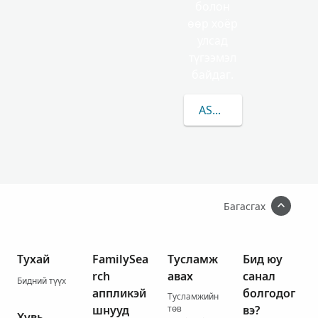
болон
өөр хоёр
улсад
түгээмэл
байдаг.
ASHITOMI-ЫН/ИЙН Т
Багасгах
Тухай
FamilySea
Тусламж
Бид юу
rch
авах
санал
Бидний түүх
аппликэй
болгодог
Тусламжийн
шнууд
төв
вэ?
Хувь