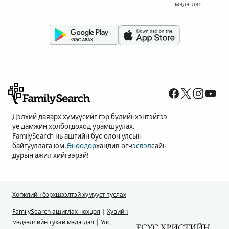
мэдэгдэл
Дэлхий даяарх хүмүүсийг гэр бүлийнхэнтэйгээ
үе дамжин холбогдоход урамшуулах.
FamilySearch нь ашгийн бус олон улсын
байгууллага юм.
Өнөөдөр
хандив өгч
эсвэл
сайн
дурын ажил хийгээрэй!
Хөгжлийн бэрхшээлтэй хүмүүст туслах
FamilySearch ашиглах нөхцөл
|
Хувийн
мэдээллийн тухай мэдэгдэл
|
Улс,