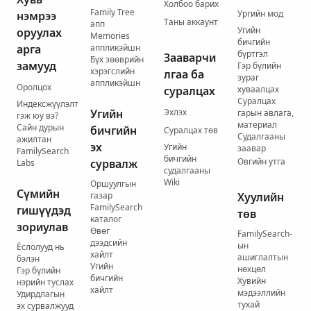
Холбоо барих
Family Tree
Ургийн мод
нэмрээ
Таны аккаунт
апп
Угийн
оруулах
Memories
бичгийн
арга
аппликэйшн
бүртгэл
Зааварчи
Бүх зөөврийн
замууд
Гэр бүлийн
хэрэгслийн
лгаа ба
зураг
аппликэйшн
Оролцох
суралцах
хуваалцах
Суралцах
Индексжүүлэлт
Угийн
Эхлэх
гарын авлага,
гэж юу вэ?
материал
Сайн дурын
бичгийн
Суралцах төв
Судалгааны
ажилтан
эх
Угийн
заавар
FamilySearch
бичгийн
Овгийн утга
сурвалж
Labs
судалгааны
Wiki
Оршуулгын
Сүмийн
газар
Хуулийн
FamilySearch
гишүүдэд
төв
каталог
зориулав
Өвөг
FamilySearch-
дээдсийн
ын
Ёслолууд нь
хайлт
ашиглалтын
бэлэн
Угийн
нөхцөл
Гэр бүлийн
бичгийн
Хувийн
нэрийн туслах
хайлт
мэдээллийн
Удирдлагын
тухай
эх сурвалжууд