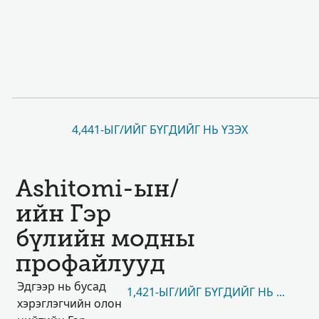
4,441-ЫГ/ИЙГ БҮГДИЙГ НЬ ҮЗЭХ
Ashitomi-ын/
ийн Гэр
бүлийн модны
профайлууд
Эдгээр нь бусад
1,421-ЫГ/ИЙГ БҮГДИЙГ НЬ ҮЗЭХ
хэрэглэгчийн олон