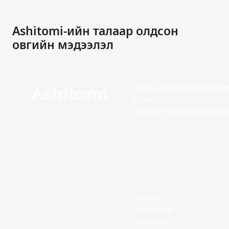
Ashitomi-ийн талаар олдсон
овгийн мэдээлэл
https://edge.fscdn.org/as
Ashitomi
icon-
medium.58305dded85682
Ashitomi
гэсэн овог
нь Япон