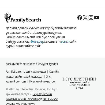
Дэлхий даяарх хүмүүсийг гэр бүлийнхэнтэйгээ
үе дамжин холбогдоход урамшуулах.
FamilySearch нь ашгийн бус олон улсын
байгууллага юм.
Өнөөдөр
хандив өгч
эсвэл
сайн
дурын ажил хийгээрэй!
Хөгжлийн бэрхшээлтэй хүмүүст туслах
FamilySearch ашиглах нөхцөл
|
Хувийн
мэдээллийн тухай мэдэгдэл
|
Улс,
хэлний сонголт
|
Күүкиний тохиргоо
© 2026 by Intellectual Reserve, Inc. Бүх
эрх хамгаалагдсан.
Есүс Христийн
Хожмын Үеийн Гэгээнтнүүдийн Сүмээс
үзүүлж буй үйлчилгээ