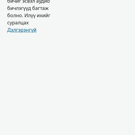
бичиг эсвэл аудио
бичлэгүүд багтаж
болно. Илүү ихийг
суралцах
Дэлгэрэнгүй