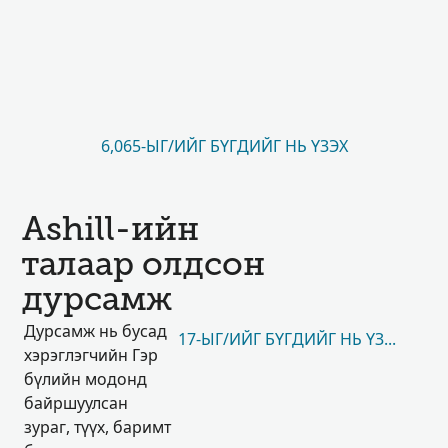
6,065-ЫГ/ИЙГ БҮГДИЙГ НЬ ҮЗЭХ
Ashill-ийн
талаар олдсон
дурсамж
Дурсамж нь бусад
17-ЫГ/ИЙГ БҮГДИЙГ НЬ ҮЗЭХ
хэрэглэгчийн Гэр
бүлийн модонд
байршуулсан
зураг, түүх, баримт