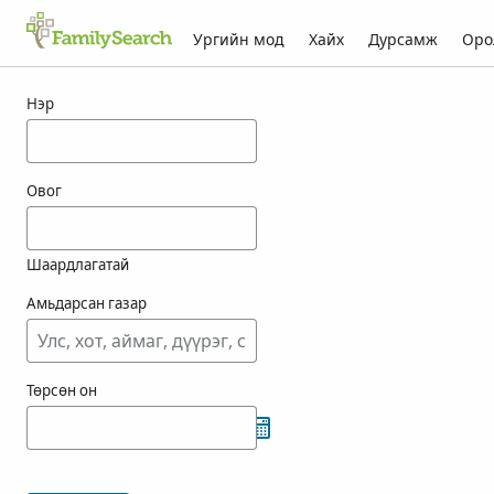
Ургийн мод
Хайх
Дурсамж
Оро
ashill-ын үр дүн
Нэр
Овог
Шаардлагатай
Амьдарсан газар
Төрсөн он