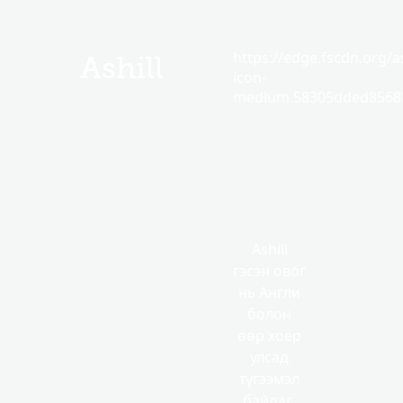
https://edge.fscdn.org/as
Ashill
icon-
medium.58305dded85682
Ashill
гэсэн овог
нь Англи
болон
өөр хоёр
улсад
түгээмэл
байдаг.