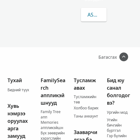
ASHILL-ЫН/ИЙН ТАЛ
Багасгах
Тухай
FamilySea
Тусламж
Бид юу
rch
авах
санал
Бидний түүх
аппликэй
болгодог
Тусламжийн
шнууд
төв
вэ?
Хувь
Холбоо барих
Family Tree
Ургийн мод
нэмрээ
Таны аккаунт
апп
Угийн
оруулах
Memories
бичгийн
арга
аппликэйшн
бүртгэл
Зааварчи
Бүх зөөврийн
замууд
Гэр бүлийн
хэрэгслийн
лгаа ба