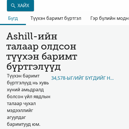
ХАЙХ
Бүгд
Түүхэн баримт бүртгэл
Гэр бүлийн мод
Ashill-ийн
талаар олдсон
түүхэн баримт
бүртгэлүүд
Түүхэн баримт
34,578-ЫГ/ИЙГ БҮГДИЙГ НЬ ҮЗЭХ
бүртгэлүүд нь хувь
хүний амьдралд
болсон үйл явдлын
талаар чухал
мэдээллийг
агуулдаг
баримтууд юм.