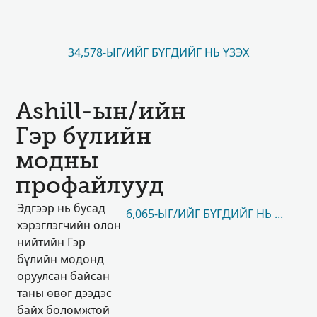
34,578-ЫГ/ИЙГ БҮГДИЙГ НЬ ҮЗЭХ
Ashill-ын/ийн
Гэр бүлийн
модны
профайлууд
Эдгээр нь бусад
6,065-ЫГ/ИЙГ БҮГДИЙГ НЬ ҮЗЭХ
хэрэглэгчийн олон
нийтийн Гэр
бүлийн модонд
оруулсан байсан
таны өвөг дээдэс
байх боломжтой