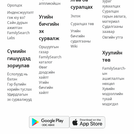
зураг
аппликэйшн
Оролцох
суралцах
хуваалцах
Суралцах
Индексжүүлэлт
Угийн
Эхлэх
гарын авлага,
гэж юу вэ?
материал
Сайн дурын
бичгийн
Суралцах төв
Судалгааны
ажилтан
эх
Угийн
заавар
FamilySearch
бичгийн
Овгийн утга
сурвалж
Labs
судалгааны
Wiki
Оршуулгын
Сүмийн
газар
Хуулийн
FamilySearch
гишүүдэд
төв
каталог
зориулав
Өвөг
FamilySearch-
дээдсийн
ын
Ёслолууд нь
хайлт
ашиглалтын
бэлэн
Угийн
нөхцөл
Гэр бүлийн
бичгийн
Хувийн
нэрийн туслах
хайлт
мэдээллийн
Удирдлагын
тухай
эх сурвалжууд
мэдэгдэл