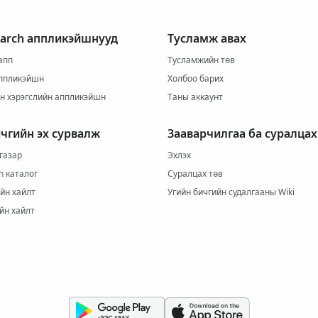
earch аппликэйшнууд
Тусламж авах
 апп
Тусламжийн төв
ппликэйшн
Холбоо барих
йн хэрэгслийн аппликэйшн
Таны аккаунт
ичгийн эх сурвалж
Зааварчилгаа ба суралцах
газар
Эхлэх
h каталог
Суралцах төв
йн хайлт
Угийн бичгийн судалгааны Wiki
йн хайлт