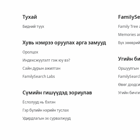
Тухай
FamilyS
Бидний түүх
Family Tree
Memories а
Хувь нэмрээ оруулах арга замууд
Бүх зөөври
Оролцох
Угийн б
Индексжүүлэлт гэж юу вэ?
Сайн дурын ажилтан
Оршуулгын 
FamilySearch Labs
FamilySearc
Өвөг дээдси
Сүмийн гишүүдэд зориулав
Угийн бичги
Ёслолууд нь бэлэн
Гэр бүлийн нэрийн туслах
Удирдлагын эх сурвалжууд