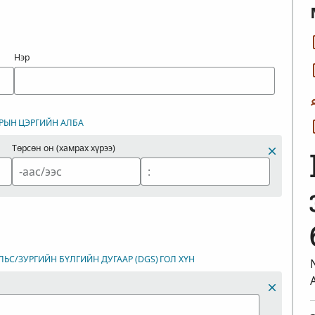
Нэр
РЫН
ЦЭРГИЙН АЛБА
Төрсөн он (хамрах хүрээ)
ЛЬС/ЗУРГИЙН БҮЛГИЙН ДУГААР (DGS)
ГОЛ ХҮН