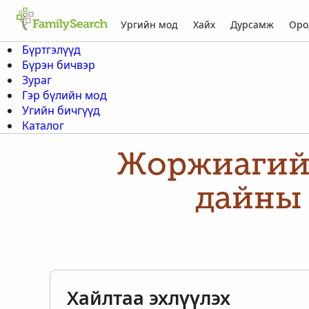
Ургийн мод
Хайх
Дурсамж
Оро
Бүртгэлүүд
Бүрэн бичвэр
Зураг
Гэр бүлийн мод
Угийн бичгүүд
Каталог
Жоржиагий
дайны 
Хайлтаа эхлүүлэх