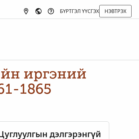
БҮРТГЭЛ ҮҮСГЭХ
НЭВТРЭХ
йн иргэний
61-1865
Цуглуулгын дэлгэрэнгүй