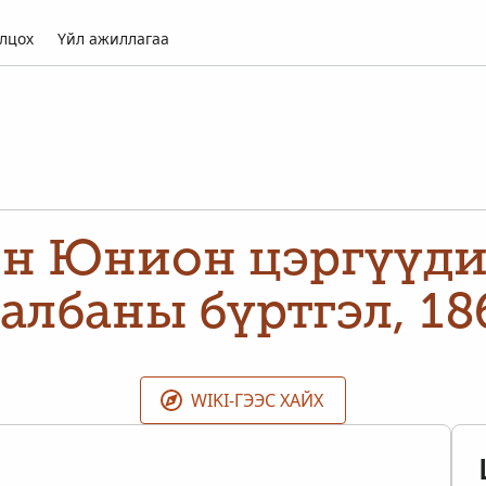
лцох
Үйл ажиллагаа
н Юнион цэргүүди
албаны бүртгэл, 18
WIKI-ГЭЭС ХАЙХ