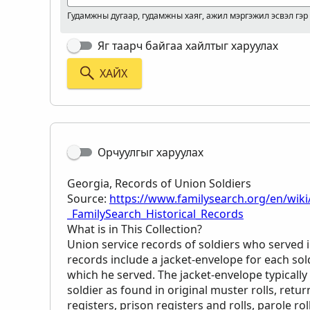
Гудамжны дугаар, гудамжны хаяг, ажил мэргэжил эсвэл гэр
Яг таарч байгаа хайлтыг харуулах
ХАЙХ
Орчуулгыг харуулах
Georgia, Records of Union Soldiers
Source:
https://www.familysearch.org/en/wiki
_FamilySearch_Historical_Records
What is in This Collection?
Union service records of soldiers who served 
records include a jacket-envelope for each sold
which he served. The jacket-envelope typically 
soldier as found in original muster rolls, retu
registers, prison registers and rolls, parole ro