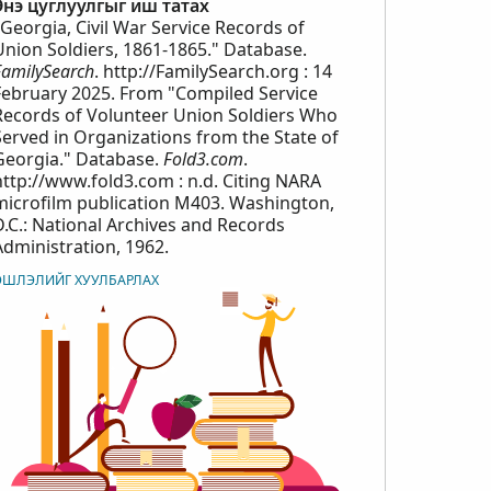
Энэ цуглуулгыг иш татах
"Georgia, Civil War Service Records of
Union Soldiers, 1861-1865." Database.
FamilySearch
. http://FamilySearch.org : 14
February 2025. From "Compiled Service
Records of Volunteer Union Soldiers Who
Served in Organizations from the State of
Georgia." Database.
Fold3.com
.
http://www.fold3.com : n.d. Citing NARA
microfilm publication M403. Washington,
D.C.: National Archives and Records
Administration, 1962.
ЭШЛЭЛИЙГ ХУУЛБАРЛАХ