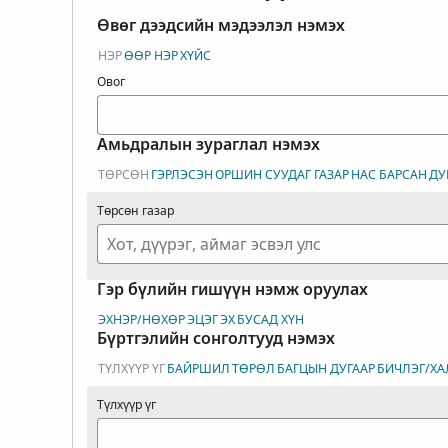
Өвөг дээдсийн мэдээлэл нэмэх
НЭР
ӨӨР НЭР
ХҮЙС
Овог
Амьдралын зураглал нэмэх
ТӨРСӨН
ГЭРЛЭСЭН
ОРШИН СУУДАГ ГАЗАР
НАС БАРСАН
ДУ
Төрсөн газар
Гэр бүлийн гишүүн нэмж оруулах
ЭХНЭР/НӨХӨР
ЭЦЭГ
ЭХ
БУСАД ХҮН
Бүртгэлийн сонголтууд нэмэх
ТҮЛХҮҮР ҮГ
БАЙРШИЛ
ТӨРӨЛ
БАГЦЫН ДУГААР
БИЧЛЭГ/ХА
Түлхүүр үг