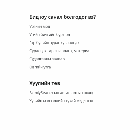
Бид юу санал болгодог вэ?
Ургийн мод
Угийн бичгийн бүртгэл
Гэр бүлийн зураг хуваалцах
Суралцах гарын авлага, материал
Судалгааны заавар
Овгийн утга
Хуулийн төв
FamilySearch-ын ашиглалтын нөхцөл
Хувийн мэдээллийн тухай мэдэгдэл