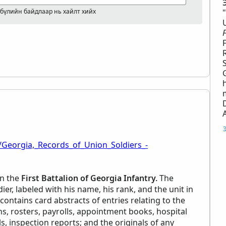
 бүлийн байдлаар нь хайлт хийх
/Georgia,_Records_of_Union_Soldiers_-
in the
First Battalion of Georgia Infantry.
The
ier, labeled with his name, his rank, and the unit in
contains card abstracts of entries relating to the
rns, rosters, payrolls, appointment books, hospital
lls, inspection reports; and the originals of any