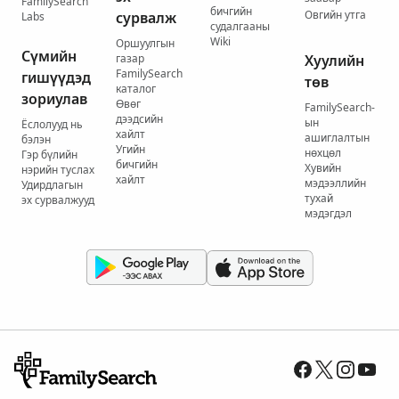
FamilySearch
бичгийн
Овгийн утга
сурвалж
Labs
судалгааны
Wiki
Оршуулгын
Сүмийн
газар
Хуулийн
FamilySearch
гишүүдэд
төв
каталог
зориулав
Өвөг
FamilySearch-
дээдсийн
ын
Ёслолууд нь
хайлт
ашиглалтын
бэлэн
Угийн
нөхцөл
Гэр бүлийн
бичгийн
Хувийн
нэрийн туслах
хайлт
мэдээллийн
Удирдлагын
тухай
эх сурвалжууд
мэдэгдэл