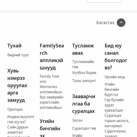
Багасгах
Тухай
FamilySea
Тусламж
Бид юу
rch
авах
санал
Бидний түүх
аппликэй
болгодог
Тусламжийн
шнууд
төв
вэ?
Хувь
Холбоо барих
Family Tree
Ургийн мод
нэмрээ
Таны аккаунт
апп
Угийн
оруулах
Memories
бичгийн
арга
аппликэйшн
бүртгэл
Зааварчи
Бүх зөөврийн
замууд
Гэр бүлийн
хэрэгслийн
лгаа ба
зураг
аппликэйшн
Оролцох
суралцах
хуваалцах
Суралцах
Индексжүүлэлт
Угийн
Эхлэх
гарын авлага,
гэж юу вэ?
материал
Сайн дурын
бичгийн
Суралцах төв
Судалгааны
ажилтан
эх
Угийн
заавар