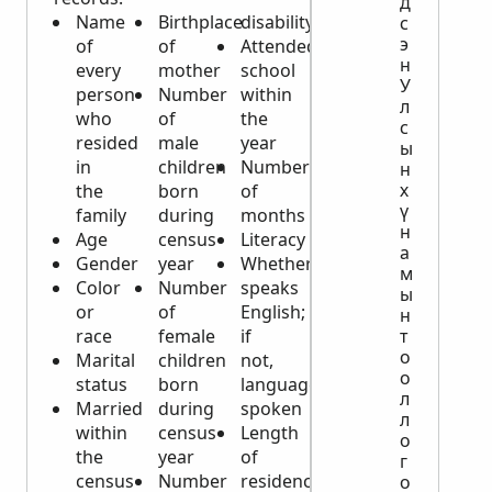
д
Name
Birthplace
disability
с
э
of
of
Attended
н
every
mother
school
У
person
Number
within
л
who
of
the
с
resided
male
year
ы
in
children
Number
н
х
the
born
of
ү
family
during
months
н
Age
census
Literacy
а
Gender
year
Whether
м
Color
Number
speaks
ы
or
of
English;
н
race
female
if
т
о
Marital
children
not,
о
status
born
language
л
Married
during
spoken
л
within
census
Length
о
the
year
of
г
census
Number
residence
о