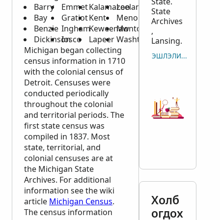
State.
Barry
Emmet
Kalamazoo
Leelanau
State
Bay
Gratiot
Kent
Menominee
Archives
Benzie
Ingham
Keweenaw
Montcalm
,
Dickinson
Iosco
Lapeer
Washtenaw
Lansing.
Michigan began collecting
ЭШЛЭЛИЙГ ХУУЛБАР
census information in 1710
with the colonial census of
Detroit. Censuses were
conducted periodically
throughout the colonial
and territorial periods. The
first state census was
compiled in 1837. Most
state, territorial, and
colonial censuses are at
the Michigan State
Archives. For additional
information see the wiki
Холб
article
Michigan Census
.
огдох
The census information