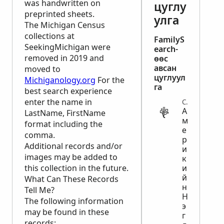
was handwritten on
цуглу
preprinted sheets.
улга
The Michigan Census
collections at
FamilyS
SeekingMichigan were
earch-
removed in 2019 and
өөс
авсан
moved to
цуглуул
Michiganology.org
For the
га
best search experience
enter the name in
CENSUS
А
LastName, FirstName
м
format including the
е
comma.
р
Additional records and/or
и
images may be added to
к
this collection in the future.
и
й
What Can These Records
н
Tell Me?
Н
The following information
э
may be found in these
г
records: