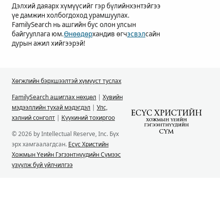
Дэлхий даяарх хүмүүсийг гэр бүлийнхэнтэйгээ
үе дамжин холбогдоход урамшуулах.
FamilySearch нь ашгийн бус олон улсын
байгууллага юм.
Өнөөдөр
хандив өгч
эсвэл
сайн
дурын ажил хийгээрэй!
Хөгжлийн бэрхшээлтэй хүмүүст туслах
FamilySearch ашиглах нөхцөл
|
Хувийн
мэдээллийн тухай мэдэгдэл
|
Улс,
хэлний сонголт
|
Күүкиний тохиргоо
© 2026 by Intellectual Reserve, Inc. Бүх
эрх хамгаалагдсан.
Есүс Христийн
Хожмын Үеийн Гэгээнтнүүдийн Сүмээс
үзүүлж буй үйлчилгээ