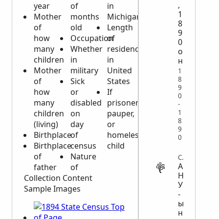
,
year
of
in
1
Mother
months
Michigan
8
of
old
Length
9
how
Occupation
of
0
many
Whether
residence
о
children
in
in
н
Mother
military
United
1
8
of
Sick
States
9
how
or
If
0
many
disabled
prisoner,
-
1
children
on
pauper,
8
(living)
day
or
9
Birthplace
of
homeless
0
Birthplace
census
child
of
Nature
CENSUS
А
father
of
Н
Collection Content
У
Sample Images
-
ы
н