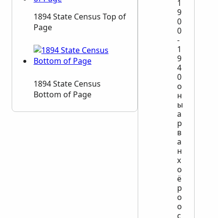
1
9
1894 State Census Top of
0
Page
0
-
1
9
4
0
1894 State Census
о
Bottom of Page
н
ы
а
р
в
а
н
х
о
ё
р
о
о
с