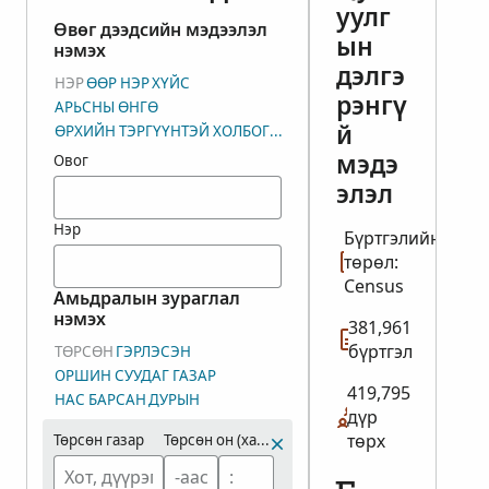
уулг
Өвөг дээдсийн мэдээлэл
ын
нэмэх
дэлгэ
НЭР
ӨӨР НЭР
ХҮЙС
рэнгү
АРЬСНЫ ӨНГӨ
й
ӨРХИЙН ТЭРГҮҮНТЭЙ ХОЛБОГДОХ ХОЛБОО ХАМААРАЛ
мэдэ
Овог
элэл
Нэр
Бүртгэлийн
төрөл:
Census
Амьдралын зураглал
нэмэх
381,961
бүртгэл
ТӨРСӨН
ГЭРЛЭСЭН
ОРШИН СУУДАГ ГАЗАР
419,795
НАС БАРСАН
ДУРЫН
дүр
төрх
Төрсөн газар
Төрсөн он (хамрах хүрээ)