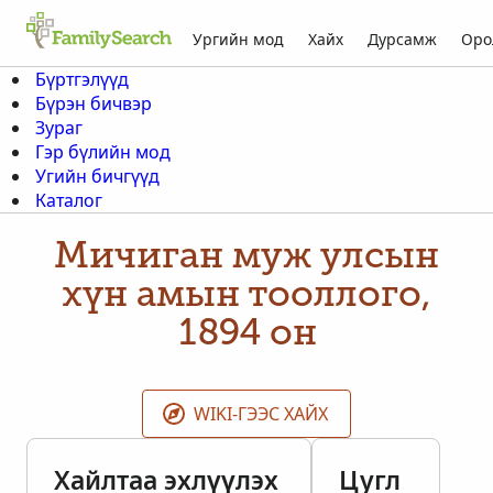
Ургийн мод
Хайх
Дурсамж
Оро
Бүртгэлүүд
Бүрэн бичвэр
Зураг
Гэр бүлийн мод
Угийн бичгүүд
Каталог
Мичиган муж улсын
хүн амын тооллого,
1894 он
WIKI-ГЭЭС ХАЙХ
Хайлтаа эхлүүлэх
Цугл