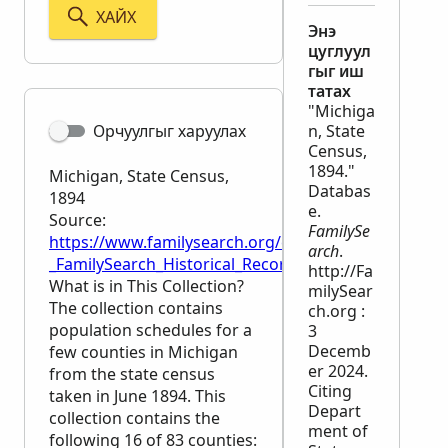
ХАЙХ
Энэ
цуглуул
гыг иш
татах
"Michiga
Орчуулгыг харуулах
n, State
Census,
1894."
Michigan, State Census,
Databas
1894
e.
Source:
FamilySe
https://www.familysearch.org/en/wiki/Michigan,_Sta
arch
.
_FamilySearch_Historical_Records
http://Fa
What is in This Collection?
milySear
The collection contains
ch.org :
population schedules for a
3
Decemb
few counties in Michigan
er 2024.
from the state census
Citing
taken in June 1894. This
Depart
collection contains the
ment of
following 16 of 83 counties: