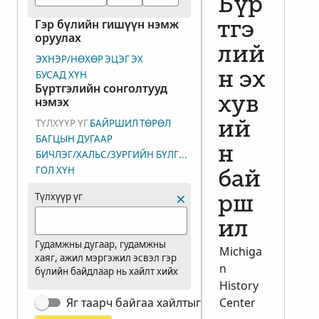
Бүр
Гэр бүлийн гишүүн нэмж
тгэ
оруулах
лий
ЭХНЭР/НӨХӨР
ЭЦЭГ
ЭХ
БУСАД ХҮН
н эх
Бүртгэлийн сонголтууд
нэмэх
хув
ТҮЛХҮҮР ҮГ
БАЙРШИЛ
ТӨРӨЛ
ий
БАГЦЫН ДУГААР
н
БИЧЛЭГ/ХАЛЬС/ЗУРГИЙН БҮЛГИЙН ДУГААР (DGS)
ГОЛ ХҮН
бай
Түлхүүр үг
рш
ил
Гудамжны дугаар, гудамжны
Michiga
хаяг, ажил мэргэжил эсвэл гэр
n
бүлийн байдлаар нь хайлт хийх
History
Яг таарч байгаа хайлтыг харуулах
Center