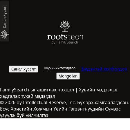
Санал хүсэлт
Күүкиний тохиргоо
Бидэнтэй холбогдох
Санал хүсэлт
Mongolian
FamilySearch-ыг ашиглах нөхцөл
|
Хувийн мэдээлэл
хадгалах тухай мэдэгдэл
© 2026 by Intellectual Reserve, Inc. Бүх эрх хамгаалагдсан.
Есүс Христийн Хожмын Үеийн Гэгээнтнүүдийн Сүмээс
үзүүлж буй үйлчилгээ