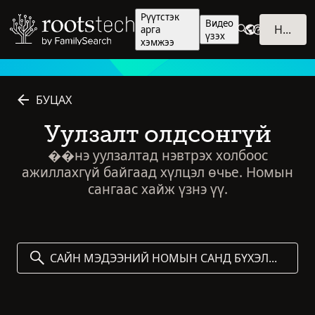
Рүүтстэк
Видео
НЭВТРЭХ
арга
үзэх
хэмжээ
БУЦАХ
Уулзалт олдсонгүй
��нэ уулзалтад нэвтрэх холбоос
ажиллахгүй байгаад хүлцэл өчье. Номын
сангаас хайж үзнэ үү.
САЙН МЭДЭЭНИЙ НОМЫН САНД БҮХЭЛД НЬ ХАЙЛТ ХИЙХ