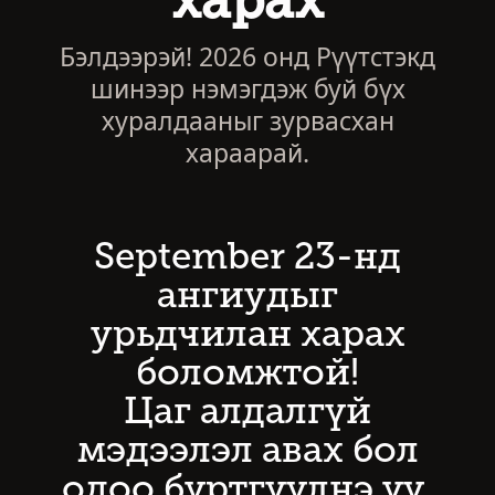
харах
Бэлдээрэй! 2026 онд Рүүтстэкд
шинээр нэмэгдэж буй бүх
хуралдааныг зурвасхан
хараарай.
September 23-нд
ангиудыг
урьдчилан харах
боломжтой!
Цаг алдалгүй
мэдээлэл авах бол
одоо бүртгүүлнэ үү.