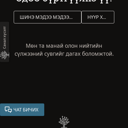
ШИНЭ МЭДЭЭ МЭДЭЭЛЭЛ ХҮЛЭЭН АВАХААР БҮРТГҮҮЛЭХ
НҮҮР ХУУДАС РУУ БУЦАХ
Санал хүсэлт
Мөн та манай олон нийтийн
сүлжээний сувгийг дагах боломжтой.
ЧАТ БИЧИХ