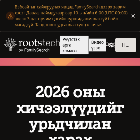
Вэбсайтыг сайжруулах явцад FamilySearch дээрх зарим
хэсэг Даваа, наймдугаар сар 10-ын/ийн 6:00 (UTC-00:00)
эхлэн 3 цаг орчим цагийн туршид ажиллахгүй байж
магадгүй. Танд төвөг удсандаа хүлцэл өчье.
Рүүтстэк
Видео
НЭВТРЭХ
арга
үзэх
хэмжээ
2026 оны
хичээлүүдийг
урьдчилан