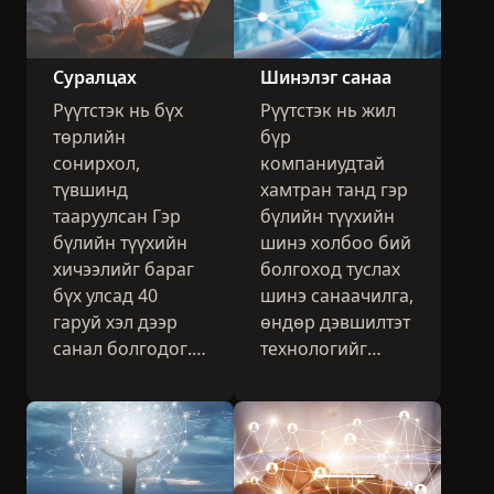
Суралцах
Шинэлэг санаа
Рүүтстэк нь бүх
Рүүтстэк нь жил
төрлийн
бүр
сонирхол,
компаниудтай
түвшинд
хамтран танд гэр
тааруулсан Гэр
бүлийн түүхийн
бүлийн түүхийн
шинэ холбоо бий
хичээлийг бараг
болгоход туслах
бүх улсад 40
шинэ санаачилга,
гаруй хэл дээр
өндөр дэвшилтэт
санал болгодог.
технологийг
Товчхондоо хүн
танилцуулдаг.
бүрд тохирсон
зүйл бий гэсэн үг.