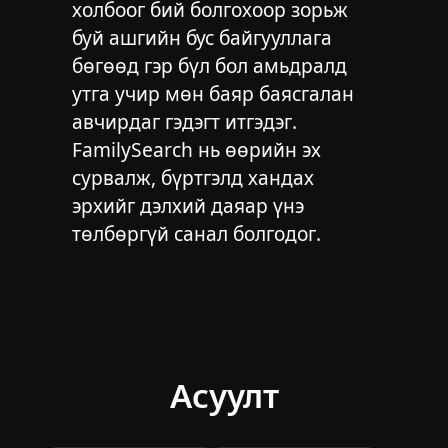
холбоог бий болгохоор зорьж
буй ашгийн бус байгууллага
бөгөөд гэр бүл бол амьдралд
утга учир мөн баяр баясгалан
авчирдаг гэдэгт итгэдэг.
FamilySearch нь өөрийн эх
сурвалж, бүртгэлд хандах
эрхийг дэлхий даяар үнэ
төлбөргүй санал болгодог.
Асуулт