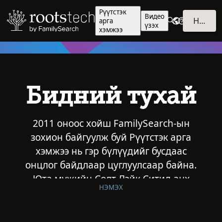
Рүүтстэк
Видео
НЭВТРЭХ
арга
үзэх
хэмжээ
Бидний тухай
2011 оноос хойш FamilySearch-ын
зохион байгуулж буй Рүүтстэк арга
хэмжээ нь гэр бүлүүдийг бусдаас
онцлог байдлаар цуглуулсаар байна.
Юта мужийн Солт Лэйк Ситид анх
НЭМЭХ
зохион байгуулагдаж байсан үеэсээ
хойш энэхүү жил тутмын чуулга
уулзалт цар хүрээгээ тэлж, хувьсан