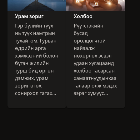
Урам зориг
Холбоо
Гэр бүлийн түүх
Рүүтстэкийн
нь түүх намтрын
бусад
тухай юм. Гурван
оролцогчтой
өдрийн арга
найзалж
хэмжээний болон
нөхөрлөх эсвэл
бүтэн жилийн
удаан хугацаанд
турш бид өргөн
холбоо тасарсан
дэмжих, урам
хамаатнуудынхаа
зориг өгөх,
талаар олж мэдэх
сонирхол татах
зэрэг хүмүүс
хувь хүний
хоорондын
түүхүүдийг
холбоо нь
онцолдог.
Рүүтстэкийн
үндсэн зорилго
юм.