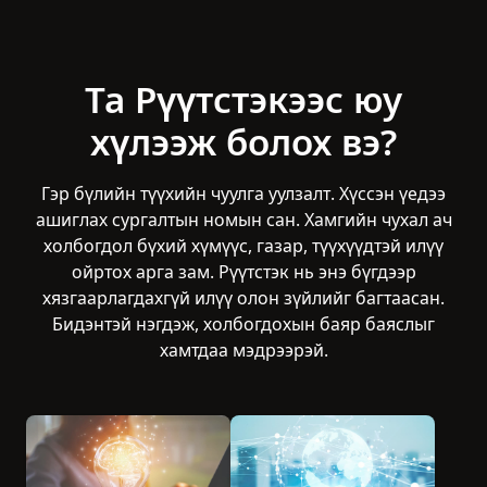
өөрчлөгдсөн. Танхимаар эсвэл
онлайнаар байсан ч Рүүтстэк нь
өнгөрсөн, одоо, ирээдүйн холбоог
Та Рүүтстэкээс юу
үргэлж чухалчилсаар ирсэн билээ.
хүлээж болох вэ?
Гэр бүлийн түүхийн чуулга уулзалт. Хүссэн үедээ
ашиглах сургалтын номын сан. Хамгийн чухал ач
холбогдол бүхий хүмүүс, газар, түүхүүдтэй илүү
ойртох арга зам. Рүүтстэк нь энэ бүгдээр
хязгаарлагдахгүй илүү олон зүйлийг багтаасан.
Бидэнтэй нэгдэж, холбогдохын баяр баяслыг
хамтдаа мэдрээрэй.