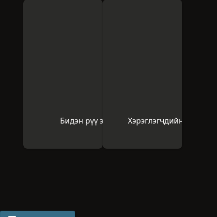
Бидэн рүү э-мэйл илгээх
Хэрэглэгчдийн бүлгэмд