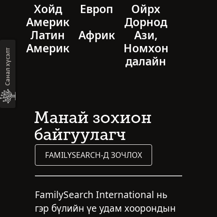
Хойд
Европ
Ойрх
Америк
Дорнод
Латин
Aфрик
Ази,
Америк
Номхон
Санал хүсэлт
далайн
Манай зохион
байгуулагч
FAMILYSEARCH-Д ЗОЧЛОХ
FamilySearch International нь
гэр бүлийн үе удам хоорондын