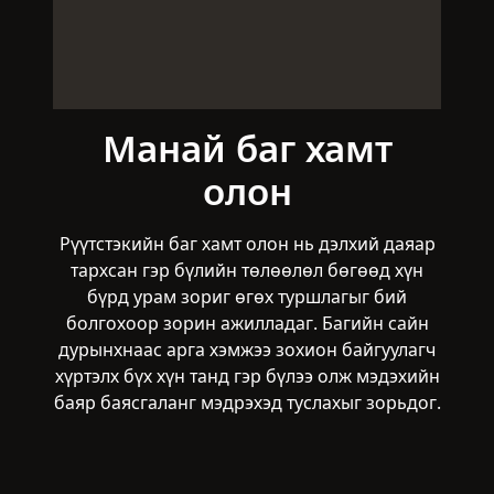
Манай баг хамт
олон
Рүүтстэкийн баг хамт олон нь дэлхий даяар
тархсан гэр бүлийн төлөөлөл бөгөөд хүн
бүрд урам зориг өгөх туршлагыг бий
болгохоор зорин ажилладаг. Багийн сайн
дурынхнаас арга хэмжээ зохион байгуулагч
хүртэлх бүх хүн танд гэр бүлээ олж мэдэхийн
баяр баясгаланг мэдрэхэд туслахыг зорьдог.