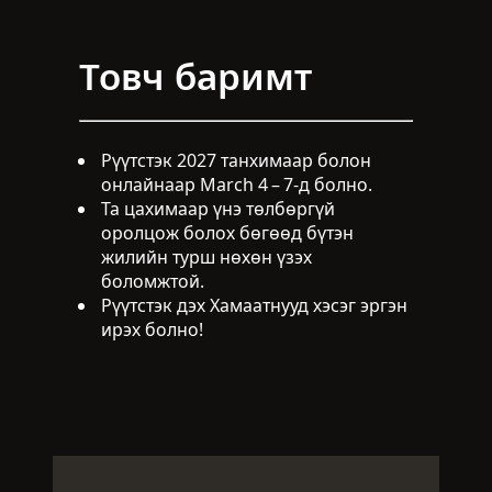
Товч баримт
Рүүтстэк 2027 танхимаар болон
онлайнаар March 4 – 7-д болно.
Та цахимаар үнэ төлбөргүй
оролцож болох бөгөөд бүтэн
жилийн турш нөхөн үзэх
боломжтой.
Рүүтстэк дэх Хамаатнууд хэсэг эргэн
ирэх болно!