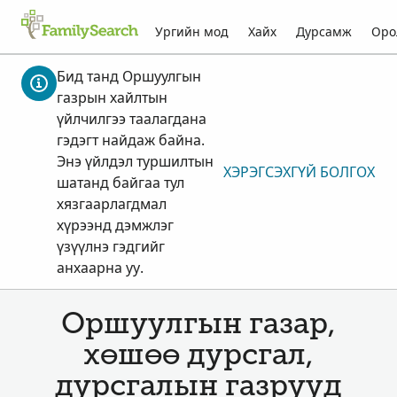
Ургийн мод
Хайх
Дурсамж
Оро
Бид танд Оршуулгын
газрын хайлтын
үйлчилгээ таалагдана
гэдэгт найдаж байна.
Энэ үйлдэл туршилтын
ХЭРЭГСЭХГҮЙ БОЛГОХ
шатанд байгаа тул
хязгаарлагдмал
хүрээнд дэмжлэг
үзүүлнэ гэдгийг
анхаарна уу.
Оршуулгын газар,
хөшөө дурсгал,
дурсгалын газрууд