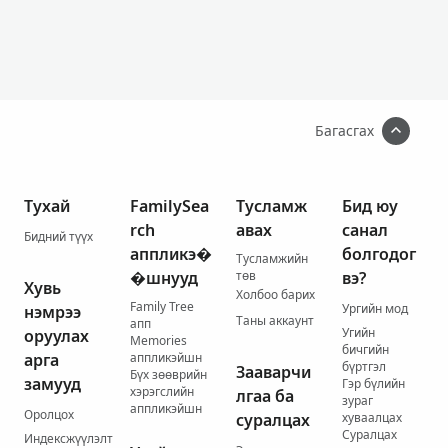
Багасгах
Тухай
FamilySea
Тусламж
Бид юу
rch
авах
санал
Бидний түүх
аппликэ�
болгодог
Тусламжийн
�шнууд
төв
вэ?
Хувь
Холбоо барих
Family Tree
Ургийн мод
нэмрээ
Таны аккаунт
апп
Угийн
оруулах
Memories
бичгийн
арга
аппликэйшн
бүртгэл
Зааварчи
Бүх зөөврийн
замууд
Гэр бүлийн
хэрэгслийн
лгаа ба
зураг
аппликэйшн
Оролцох
суралцах
хуваалцах
Суралцах
Индексжүүлэлт