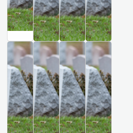
З
З
З
З
А
А
А
А
Р
Р
Р
Р
매
สุ
동
#
일
ส
산
0
상
า
의
2
c
D
K
조
น
료
C
h
a
h
i
e
a
บ้
원
e
a
g
r
า
장
m
О
О
О
О
n
u
k
น
례
e
Р
Р
Р
Р
g
,
i
อุ
식
t
Ш
Ш
Ш
Ш
m
K
v
โ
장
e
У
У
У
У
a
o
,
У
У
У
У
ม
동
r
i
r
K
Л
Л
Л
Л
ง
산
y
,
e
h
Г
Г
Г
Г
ค์
의
C
a
a
Ы
Ы
Ы
Ы
료
h
r
Н
Н
Н
Н
a
k
원
Г
Г
Г
Г
n
i
장
А
А
А
А
g
v
례
З
З
З
З
P
,
식
А
А
А
А
h
U
Р
Р
Р
Р
장
u
k
1
1
1
1
e
r
0
0
3
4
a
a
0
9
F
8
B
K
S
C
k
i