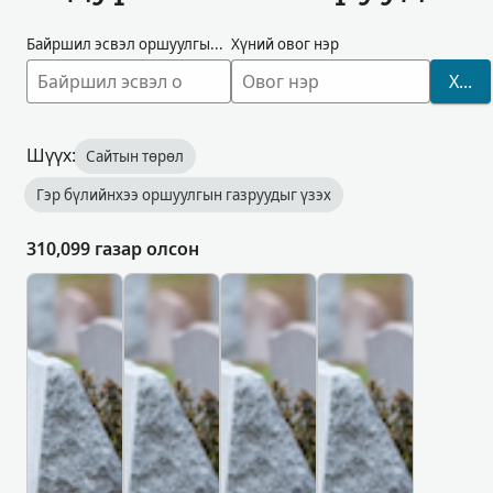
Байршил эсвэл оршуулгын газрын нэр
Хүний овог нэр
ХАЙХ
Шүүх:
Сайтын төрөл
Гэр бүлийнхээ оршуулгын газруудыг үзэх
310,099 газар олсон
О
О
О
О
Р
Р
Р
Р
Ш
Ш
Ш
Ш
У
У
У
У
У
У
У
У
Л
Л
Л
Л
Г
Г
Г
Г
Ы
Ы
Ы
Ы
Н
Н
Н
Н
Г
Г
Г
Г
А
А
А
А