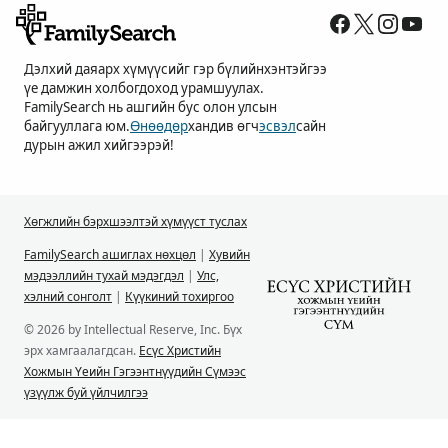
Дэлхий даяарх хүмүүсийг гэр бүлийнхэнтэйгээ
үе дамжин холбогдоход урамшуулах.
FamilySearch нь ашгийн бус олон улсын
байгууллага юм.
Өнөөдөр
хандив өгч
эсвэл
сайн
дурын ажил хийгээрэй!
Хөгжлийн бэрхшээлтэй хүмүүст туслах
FamilySearch ашиглах нөхцөл
|
Хувийн
мэдээллийн тухай мэдэгдэл
|
Улс,
хэлний сонголт
|
Күүкиний тохиргоо
© 2026 by Intellectual Reserve, Inc. Бүх
эрх хамгаалагдсан.
Есүс Христийн
Хожмын Үеийн Гэгээнтнүүдийн Сүмээс
үзүүлж буй үйлчилгээ