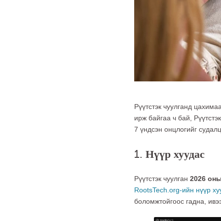
Рүүтстэк чуулганд цахимаа
ирж байгаа ч бай, Рүүтстэ
7 үндсэн онцлогийг судалц
1. Нүүр хуудас
Рүүтстэк чуулган
2026 оны
RootsTech.org-ийн нүүр х
боломжтойгоос гадна, ивэ