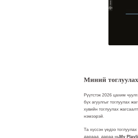
Миний тоглуулах
Рүүтстэк 2026 цахим чуул
бүх агуулгыг тоглуулах жа
хувийн тоглуулах жагсаалт
нэмээрэй.
Та хүссэн үедээ тоглуулах
дараад, дараа нь
My Playl