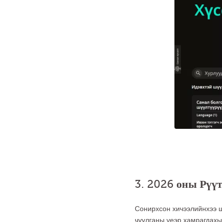
3. 2026 оны Рүү
Сонирхсон хичээлийнхээ ш
чуулганы үеэр хамрагдахы