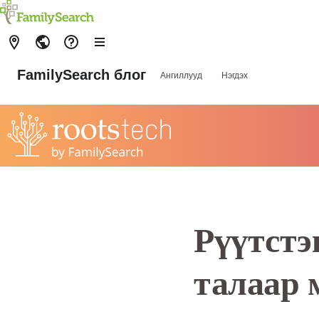
FamilySearch блог
Ангиллууд
Нэгдэх
Рүүтстэ
талаар м