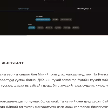
 жагсаалт
ганы өөр нэг онцлог бол Миний тоглуулах жагсаалтууд юм. Та Рүүтс
гсаалтууд үүсгэж болно. ДНХ-ийн тухай эсвэл гэр бүлийн түүхийг хий
 үүсгээд, дараа нь вэбсайт дээрх бичлэгүүдийг үзэж судалж, хичээл
 жагсаалтуудыг тоглуулах боломжтой. Та хөтчийнхөө дээд хэсэгт бай
ists
(Миний тоглуулах жагсаалтууд) дээр дарж хадгалсан бичлэгүүд