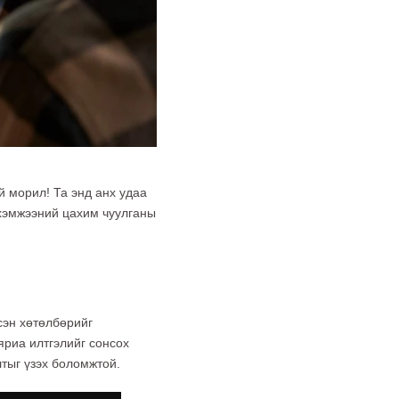
й морил! Та энд анх удаа
 хэмжээний цахим чуулганы
сэн хөтөлбөрийг
яриа илтгэлийг сонсох
тыг үзэх боломжтой.