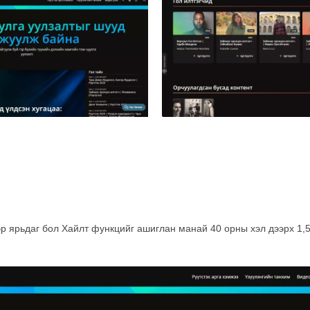
эр ярьдаг бол Хайлт функцийг ашиглан манай 40 орны хэл дээрх 1,5