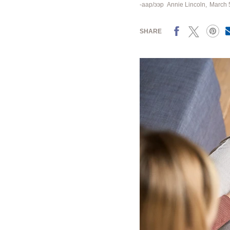
-аар/ээр
Annie Lincoln
March 
Facebook
X
Pinterest
SHARE