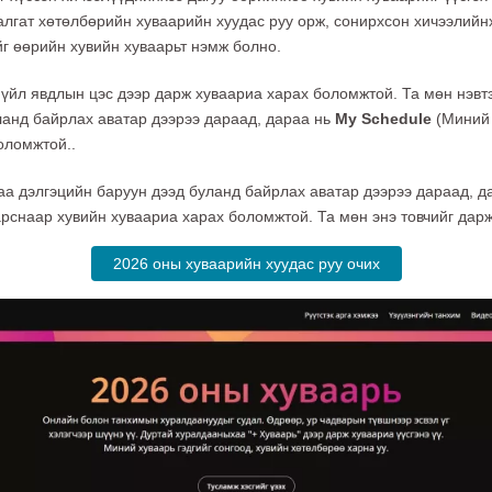
алгат хөтөлбөрийн хуваарийн хуудас руу орж, сонирхсон хичээлийнх
йг өөрийн хувийн хуваарьт нэмж болно.
к үйл явдлын цэс дээр дарж хуваариа харах боломжтой. Та мөн нэв
ланд байрлах аватар дээрээ дараад, дараа нь
My Schedule
(Миний 
оломжтой..
аа дэлгэцийн баруун дээд буланд байрлах аватар дээрээ дараад, д
арснаар хувийн хуваариа харах боломжтой. Та мөн энэ товчийг дар
2026 оны хуваарийн хуудас руу очих