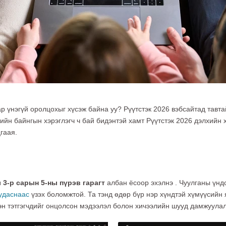
р үнэгүй оролцохыг хүсэж байна уу? Рүүтстэк 2026 вэбсайтад тавта
кийн байнгын хэрэглэгч ч бай бидэнтэй хамт Рүүтстэк 2026 дэлхийн
гаая.
 3-р сарын 5-ны пүрэв гарагт
албан ёсоор эхэлнэ .
Чуулганы үнд
уудаснаас
үзэх боломжтой. Та тэнд өдөр бүр нэр хүндтэй хүмүүсийн 
эн тэтгэгчдийг онцолсон мэдээлэл болон хичээлийн шууд дамжуулал