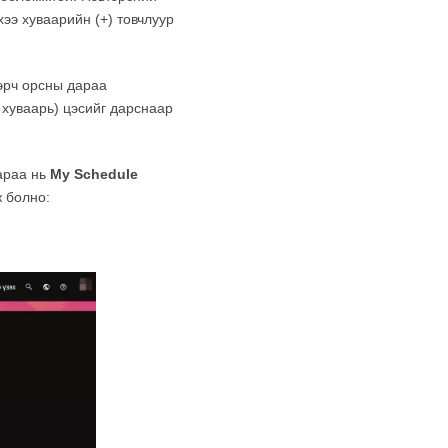
ээ хуваарийн (+) товчлуур
тэрч орсны дараа
хуваарь) цэсийг дарснаар
араа нь
My Schedule
ж болно: