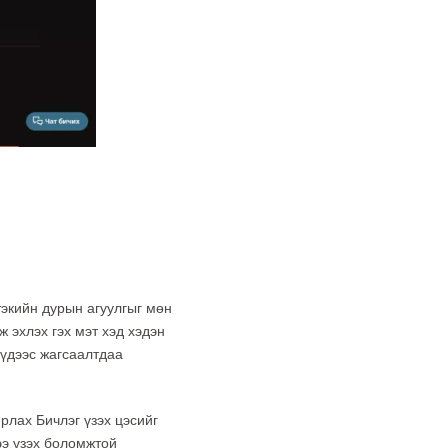
тэкийн дурын агуулгыг мөн
ж эхлэх гэх мэт хэд хэдэн
үүдээс жагсаалтдаа
рлах Бичлэг үзэх цэсийг
ээ үзэх боломжтой