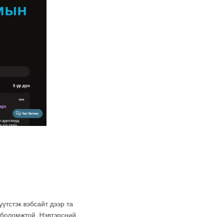
үтстэк вэбсайт дээр та
х боломжтой. Нэвтэрсний