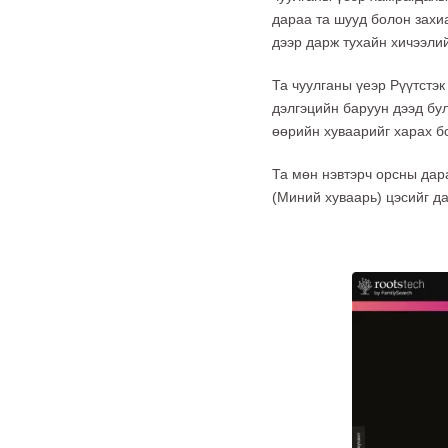
дараа та шууд болон захи
дээр дарж тухайн хичээли
Та чуулганы үеэр Рүүтстэ
дэлгэцийн баруун дээд бу
өөрийн хуваарийг харах б
Та мөн нэвтэрч орсны дар
(Миний хуваарь) цэсийг д