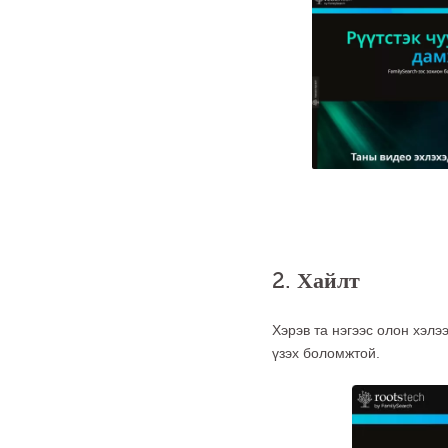
2. Хайлт
Хэрэв та нэгээс олон хэлэ
үзэх боломжтой.