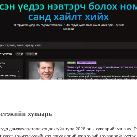
тстэкийн хуваарь
ууд дамжуулалтаас хоцрохгүйн тулд 2026 оны хуваарийг үзнэ үү. Рү
г хүссэн хичээлүүдийнхээ дагуу өөрийнхөө хувийн хуваарийг үүсгэ