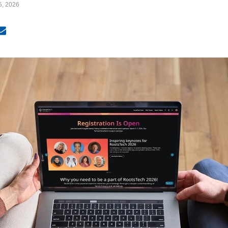
5, 2026
MailText