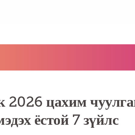
к 2026 цахим чуулг
эдэх ёстой 7 зүйлс