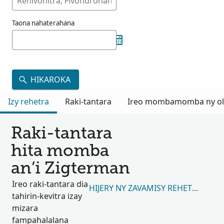
Taona nahaterahana
HIKAROKA
Izy rehetra
Raki-tantara
Ireo mombamomba ny olon
Raki-tantara
hita momba
an’i Zigterman
Ireo raki-tantara dia
HIJERY NY ZAVAMISY REHETRA 33,3
tahirin-kevitra izay
mizara
fampahalalana