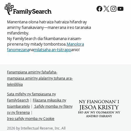
Manentana olona hatraiza hatraiza hifandray
amin’ny fianakaviany—manerana ireo taranaka
mifandimby.
Ny FamilySearch dia fikambanana iraisam-
pirenena tsy mitady tombontsoa.
Manolora
fanomezana
na
milatsaha an-tsitrapo
anio!
Fanampiana amin’ny fahafaha-
mampiasa amin’ny alalan’ny tohana ara-
teknôlôjia
Sata mifehy ny fampiasana ny
FamilySearch
|
Filazana mikasika ny
tsiambaratelo
|
Safidy momba ny fiteny
sy ny firenena
|
Ireo safidy momba ny Cookie
2026 by Intellectual Reserve, Inc. All