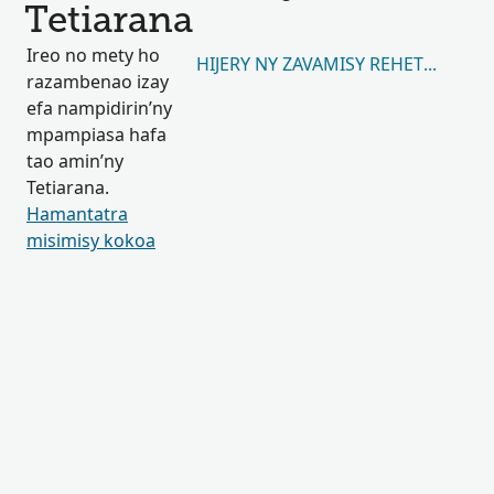
Tetiarana
Ireo no mety ho
HIJERY NY ZAVAMISY REHETRA 5,350
razambenao izay
efa nampidirin’ny
mpampiasa hafa
tao amin’ny
Tetiarana.
Hamantatra
misimisy kokoa