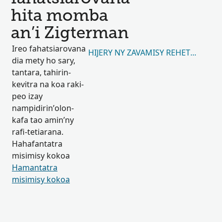
hita momba
an’i Zigterman
Ireo fahatsiarovana
HIJERY NY ZAVAMISY REHETRA 47
dia mety ho sary,
tantara, tahirin-
kevitra na koa raki-
peo izay
nampidirin’olon-
kafa tao amin’ny
rafi-tetiarana.
Hahafantatra
misimisy kokoa
Hamantatra
misimisy kokoa