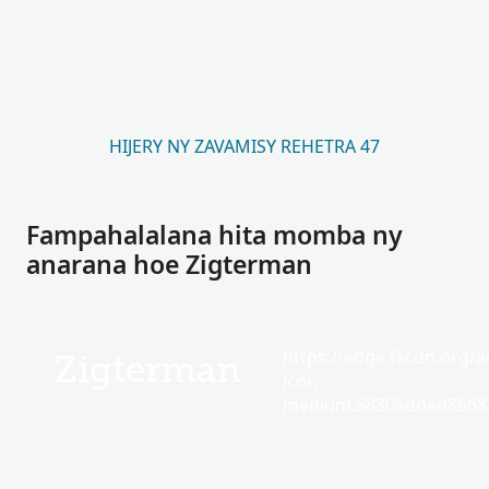
HIJERY NY ZAVAMISY REHETRA 47
Fampahalalana hita momba ny
anarana hoe Zigterman
https://edge.fscdn.org/as
Zigterman
icon-
medium.58305dded85682