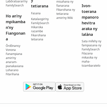
y
Labôratoaran’ny
misahana ny
Ivon-
FamilySearch
tetiarana
fianarana
Fikarohana ny
toerana
Fasana
tetiarana
Ho an’ny
mpanoro
amin’ny Wiki
Katalaogin’ny
mpikamba
hevitra
FamilySearch
n’ny
Hikaroka
araka ny
razambe
Fiangonan
lalàna
Fikarohana
a
tetiarana
Sata mifehy ny
fampiasana ny
Ôrdônansy
FamilySearch
Vonona
Filazana
Fanampiana
mikasika ny
amin’ny
maha-
anaram-
tsiambaratelo
pianakaviana
Loharano
Fitarihana