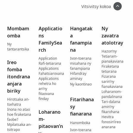
Vitsivitsy kokoa
Mombam
Applicatio
Hangatak
Ny
omba
ns
a
zavatra
FamilySea
fanampia
atolotray
Ny
tantarantsika
rch
na
Hazon’ny
Tetiaram-
Application
Ivon-toerana
pianakaviana
Ireo
Rafi-tetiarana
misahana ny
Firaketana
Applications
fanampiana
fomba
tetiarana
Fahatsiarovana
Hifandray
itondrana
Fizarana
Applications
aminay
sarin’ny
anjara
rehetra ho
Ny kaontinao
fianakaviana
an’ny
biriky
Loharanom-
fitaovana
pandalinana
finday
Fitarihana
Hirotsaka an-
Tari-dalana
tsehatra
sy
amin’ny
Inona no atao
Loharano
fikarohana
fianarana
hoe firaketana
Hevitra
m-
faobe?
fonosin’ireo
Hanomboka
Mpilatsaka an-
pitaovan’n
anarana
tsitrapo
Ivon-toerana