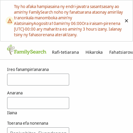
Tsy ho afaka hampiasaina ny endri-javatra sasantsasany ao
amin’ny FamilySearch noho ny fanatsarana ataonay amin’ilay
tranonkala manomboka amin’ny
AlatsinainyAogositra10amin’ny 06:00Ora iraisam-pirenena
[UTC]-00:00 ary maharitra eo amin’ny 3 hours izany. Ialanay
tsiny ny fahasorenana aterak’izany.
Rafi-tetiarana
Hikaroka
Fahatsiaro
Voka-pikarohana ho an’ny zigterman
Ireo fanampin’anarana
Anarana
Ilaina
Toerana efa nonenana