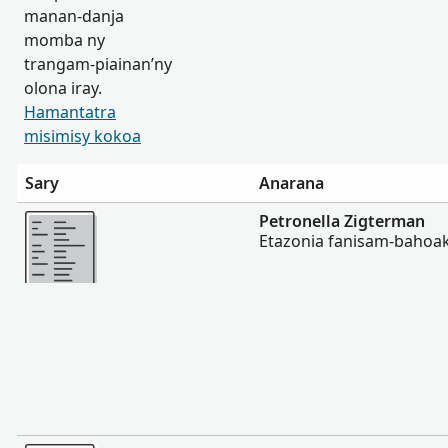
manan-danja
momba ny
trangam-piainan’ny
olona iray.
Hamantatra
misimisy kokoa
Sary
Anarana
Misimisy kokoa
Petronella Zigterman
Etazonia fanisam-bahoak
Misimisy kokoa