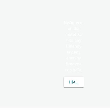
NyZigterm
an dia
matetika
hita any
Hôlandy
ary any
amin’ny
firenena
roa hafa.
HIANATRA MISIMISY 