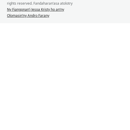
rights reserved. Fandaharan’asa atolotry
Ny Fiangonan’i Jesoa Kristy ho an’ny
Olomasin’ny Andro Farany