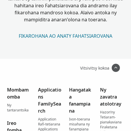
hahitana ireo Fahatsiarovana dia andramo ilay
fikarohana mandroso kokoa. Alaivo antoka ny
mampiditra anaran’olona na toerana.
FIKAROHANA AO ANATY FAHATSIAROVANA
Vitsivitsy kokoa
Mombam
Applicatio
Hangatak
Ny
omba
ns
a
zavatra
FamilySea
fanampia
atolotray
Ny
tantarantsika
rch
na
Hazon’ny
Tetiaram-
Application
Ivon-toerana
pianakaviana
Ireo
Rafi-tetiarana
misahana ny
Firaketana
Applications
fanampiana
fomba