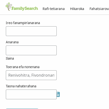
Rafi-tetiarana
Hikaroka
Fahatsiaro
Voka-pikarohana ho an’ny vresits
Ireo fanampin’anarana
Anarana
Ilaina
Toerana efa nonenana
Taona nahaterahana