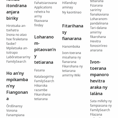
tetiarana
Fahatsiarovana
Hifandray
itondrana
Fizarana
Applications
aminay
sarin’ny
anjara
rehetra ho
Ny kaontinao
fianakaviana
an’ny
biriky
Loharanom-
fitaovana
pandalinana
finday
Fitarihana
Hirotsaka an-
Tari-dalana
tsehatra
sy
amin’ny
Inona no atao
Loharano
fikarohana
fianarana
hoe firaketana
Hevitra
m-
faobe?
fonosin’ireo
Hanomboka
Mpilatsaka an-
pitaovan’n
anarana
tsitrapo
Ivon-toerana
y
Labôratoaran’ny
misahana ny
Ivon-
FamilySearch
tetiarana
fianarana
Fikarohana ny
toerana
Fasana
tetiarana
Ho an’ny
mpanoro
amin’ny Wiki
Katalaogin’ny
mpikamba
hevitra
FamilySearch
n’ny
Hikaroka
araka ny
razambe
Fiangonan
lalàna
Fikarohana
a
tetiarana
Sata mifehy ny
fampiasana ny
Ôrdônansy
FamilySearch
Vonona
Filazana
Fanampiana