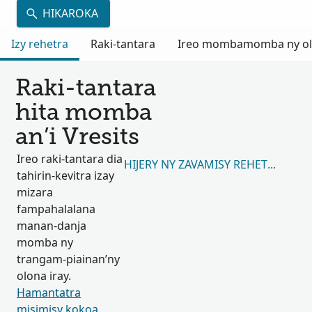
HIKAROKA
Izy rehetra
Raki-tantara
Ireo mombamomba ny olon
Raki-tantara
hita momba
an’i Vresits
Ireo raki-tantara dia
HIJERY NY ZAVAMISY REHETRA 58,4
tahirin-kevitra izay
mizara
fampahalalana
manan-danja
momba ny
trangam-piainan’ny
olona iray.
Hamantatra
misimisy kokoa