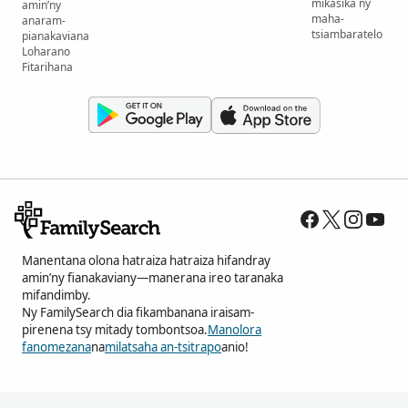
mikasika ny
amin’ny
maha-
anaram-
tsiambaratelo
pianakaviana
Loharano
Fitarihana
Manentana olona hatraiza hatraiza hifandray
amin’ny fianakaviany—manerana ireo taranaka
mifandimby.
Ny FamilySearch dia fikambanana iraisam-
pirenena tsy mitady tombontsoa.
Manolora
fanomezana
na
milatsaha an-tsitrapo
anio!