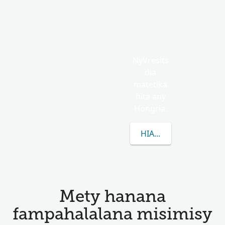
NyVresits
dia
matetika
hita any
Hongria.
HIANATRA MISIMISY 
Mety hanana
fampahalalana misimisy