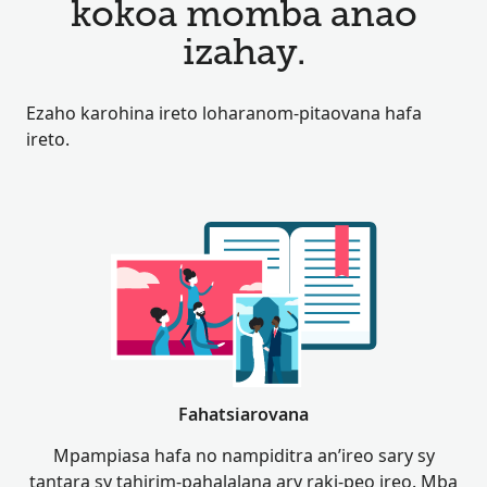
kokoa momba anao
izahay.
Ezaho karohina ireto loharanom-pitaovana hafa
ireto.
Fahatsiarovana
Mpampiasa hafa no nampiditra an’ireo sary sy
tantara sy tahirim-pahalalana ary raki-peo ireo. Mba