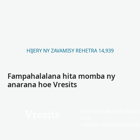
HIJERY NY ZAVAMISY REHETRA 14,939
Fampahalalana hita momba ny
anarana hoe Vresits
https://edge.fscdn.org/as
Vresits
icon-
medium.58305dded85682