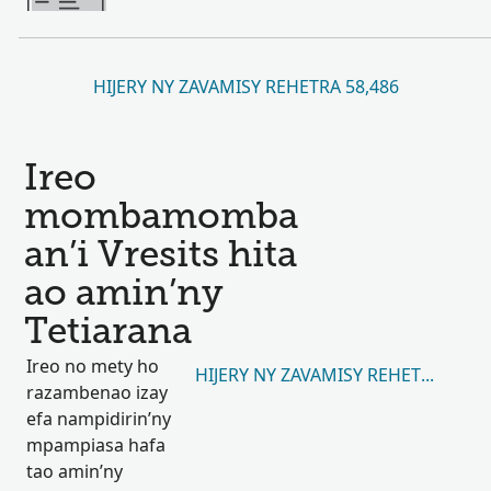
HIJERY NY ZAVAMISY REHETRA 58,486
Ireo
mombamomba
an’i Vresits hita
ao amin’ny
Tetiarana
Ireo no mety ho
HIJERY NY ZAVAMISY REHETRA 14,9
razambenao izay
efa nampidirin’ny
mpampiasa hafa
tao amin’ny