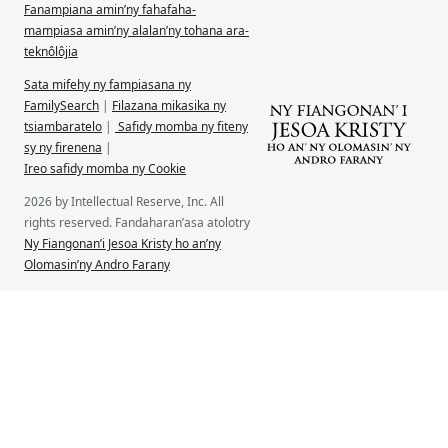
Fanampiana amin’ny fahafaha-
mampiasa amin’ny alalan’ny tohana ara-
teknôlôjia
Sata mifehy ny fampiasana ny
FamilySearch
|
Filazana mikasika ny
tsiambaratelo
|
Safidy momba ny fiteny
sy ny firenena
|
Ireo safidy momba ny Cookie
2026 by Intellectual Reserve, Inc. All
rights reserved. Fandaharan’asa atolotry
Ny Fiangonan’i Jesoa Kristy ho an’ny
Olomasin’ny Andro Farany