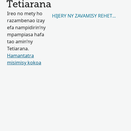
Tetiarana
Ireo no mety ho
HIJERY NY ZAVAMISY REHETRA 5,067
razambenao izay
efa nampidirin’ny
mpampiasa hafa
tao amin’ny
Tetiarana.
Hamantatra
misimisy kokoa