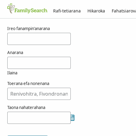
Rafi-tetiarana
Hikaroka
Fahatsiaro
Voka-pikarohana ho an’ny vresilovic
Ireo fanampin’anarana
Anarana
Ilaina
Toerana efa nonenana
Taona nahaterahana