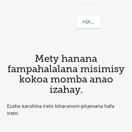
firenena
roa hafa.
HIANATRA MISIMISY 
Mety hanana
fampahalalana misimisy
kokoa momba anao
izahay.
Ezaho karohina ireto loharanom-pitaovana hafa
ireto.