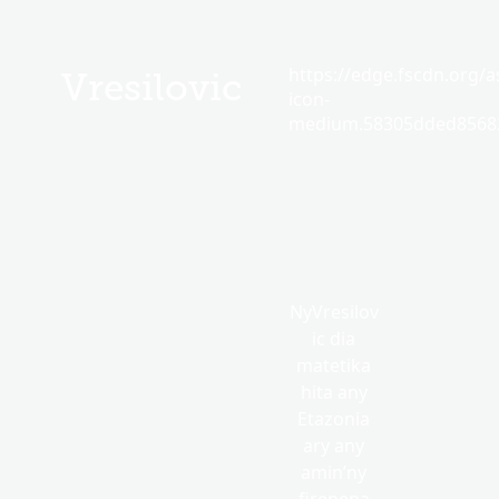
https://edge.fscdn.org/as
Vresilovic
icon-
medium.58305dded85682
NyVresilov
ic dia
matetika
hita any
Etazonia
ary any
amin’ny