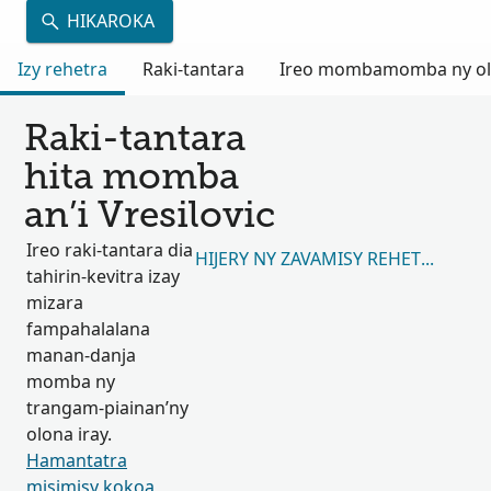
HIKAROKA
Izy rehetra
Raki-tantara
Ireo mombamomba ny olon
Raki-tantara
hita momba
an’i Vresilovic
Ireo raki-tantara dia
HIJERY NY ZAVAMISY REHETRA 280,
tahirin-kevitra izay
mizara
fampahalalana
manan-danja
momba ny
trangam-piainan’ny
olona iray.
Hamantatra
misimisy kokoa