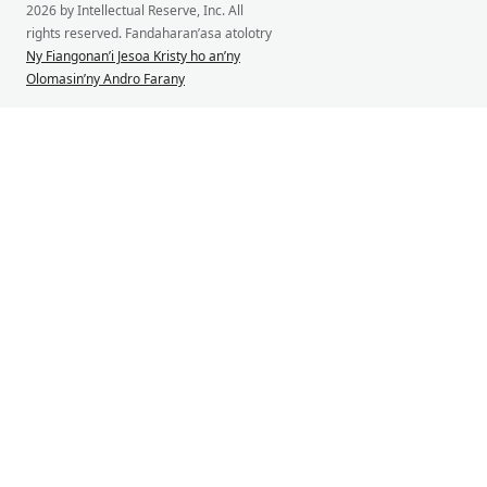
2026 by Intellectual Reserve, Inc. All
rights reserved. Fandaharan’asa atolotry
Ny Fiangonan’i Jesoa Kristy ho an’ny
Olomasin’ny Andro Farany