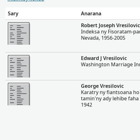
Sary
Anarana
Misimisy kokoa
Robert Joseph Vresilovic
Indeksa ny Fisoratam-p
Nevada, 1956-2005
Misimisy kokoa
Edward J Vresilovic
Washington Marriage In
Misimisy kokoa
George Vresilovic
Karatry ny fiantsoana ho
tamin'ny ady lehibe faha 
1942