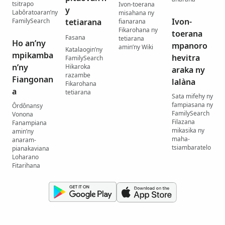
tsitrapo
Ivon-toerana
y
Labôratoaran’ny
misahana ny
Ivon-
FamilySearch
tetiarana
fianarana
Fikarohana ny
toerana
Fasana
tetiarana
Ho an’ny
mpanoro
amin’ny Wiki
Katalaogin’ny
mpikamba
hevitra
FamilySearch
n’ny
Hikaroka
araka ny
razambe
Fiangonan
lalàna
Fikarohana
a
tetiarana
Sata mifehy ny
fampiasana ny
Ôrdônansy
FamilySearch
Vonona
Filazana
Fanampiana
mikasika ny
amin’ny
maha-
anaram-
tsiambaratelo
pianakaviana
Loharano
Fitarihana