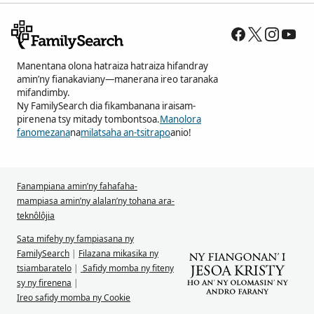
Manentana olona hatraiza hatraiza hifandray
amin’ny fianakaviany—manerana ireo taranaka
mifandimby.
Ny FamilySearch dia fikambanana iraisam-
pirenena tsy mitady tombontsoa.
Manolora
fanomezana
na
milatsaha an-tsitrapo
anio!
Fanampiana amin’ny fahafaha-
mampiasa amin’ny alalan’ny tohana ara-
teknôlôjia
Sata mifehy ny fampiasana ny
FamilySearch
|
Filazana mikasika ny
tsiambaratelo
|
Safidy momba ny fiteny
sy ny firenena
|
Ireo safidy momba ny Cookie