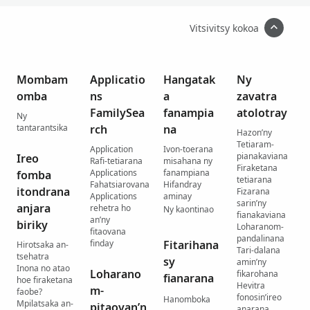
Vitsivitsy kokoa
Mombam
Applicatio
Hangatak
Ny
omba
ns
a
zavatra
FamilySea
fanampia
atolotray
Ny
tantarantsika
rch
na
Hazon’ny
Tetiaram-
Application
Ivon-toerana
pianakaviana
Ireo
Rafi-tetiarana
misahana ny
Firaketana
Applications
fanampiana
fomba
tetiarana
Fahatsiarovana
Hifandray
itondrana
Fizarana
Applications
aminay
sarin’ny
anjara
rehetra ho
Ny kaontinao
fianakaviana
an’ny
biriky
Loharanom-
fitaovana
pandalinana
finday
Fitarihana
Hirotsaka an-
Tari-dalana
tsehatra
sy
amin’ny
Inona no atao
Loharano
fikarohana
fianarana
hoe firaketana
Hevitra
m-
faobe?
fonosin’ireo
Hanomboka
Mpilatsaka an-
pitaovan’n
anarana