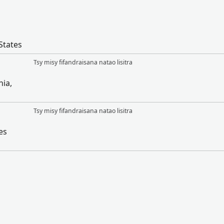
States
Tsy misy fifandraisana natao lisitra
nia,
Tsy misy fifandraisana natao lisitra
es