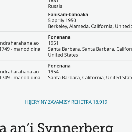
1881
Russia
Fanisam-bahoaka
5 aprily 1950
Berkeley, Alameda, California, United 
Fonenana
Fandraharahana ao
1951
1749 - manodidina
Santa Barbara, Santa Barbara, Califor
United States
Fonenana
Fandraharahana ao
1954
1749 - manodidina
Santa Barbara, California, United Stat
HIJERY NY ZAVAMISY REHETRA 18,919
an’i Synnerberg