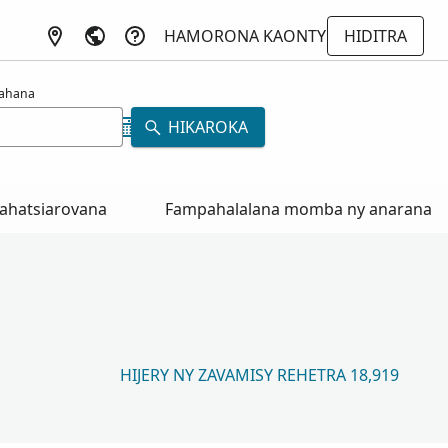
HAMORONA KAONTY
HIDITRA
rahana
HIKAROKA
ahatsiarovana
Fampahalalana momba ny anarana
HIJERY NY ZAVAMISY REHETRA 18,919