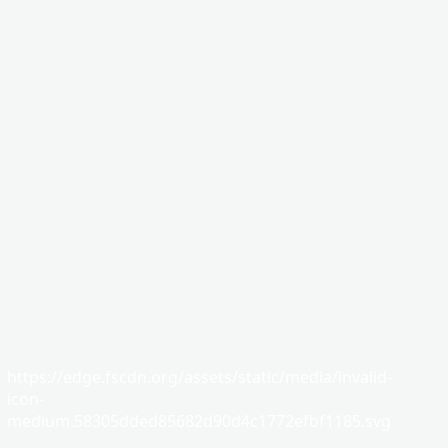
https://edge.fscdn.org/assets/static/media/invalid-
icon-
medium.58305dded85682d90d4c1772efbf1185.svg