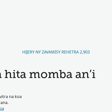
HIJERY NY ZAVAMISY REHETRA 2,903
a hita momba an’i
vitra na koa
rana.
oa