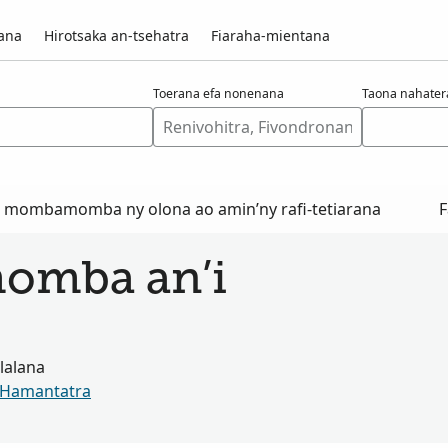
vana
Hirotsaka an-tsehatra
Fiaraha-mientana
Toerana efa nonenana
Taona nahate
o mombamomba ny olona ao amin’ny rafi-tetiarana
F
momba an’i
alalana
Hamantatra