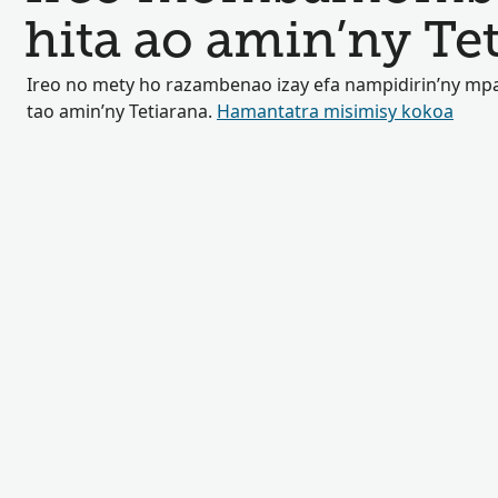
hita ao amin’ny Te
Ireo no mety ho razambenao izay efa nampidirin’ny mp
tao amin’ny Tetiarana.
Hamantatra misimisy kokoa