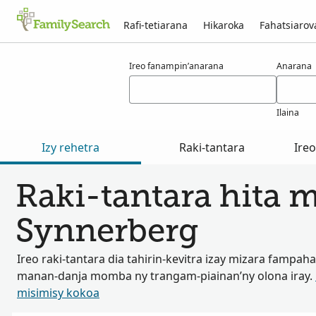
Rafi-tetiarana
Hikaroka
Fahatsiaro
Voka-pikarohana ho an’ny synnerberg
Ireo fanampin’anarana
Anarana
Ilaina
Izy rehetra
Raki-tantara
Ire
Raki-tantara hita 
Synnerberg
Ireo raki-tantara dia tahirin-kevitra izay mizara fampah
manan-danja momba ny trangam-piainan’ny olona iray.
misimisy kokoa