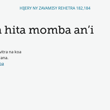
HIJERY NY ZAVAMISY REHETRA 182,184
a hita momba an’i
vitra na koa
rana.
oa