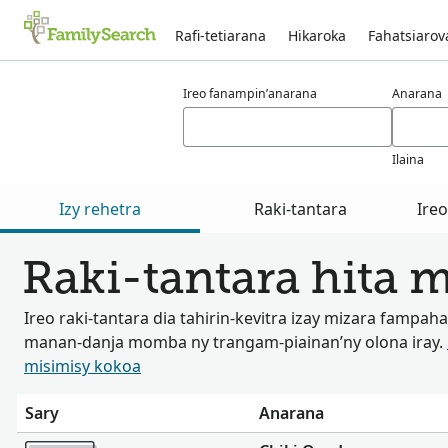
Rafi-tetiarana
Hikaroka
Fahatsiaro
Voka-pikarohana ho an’ny oyeda
Ireo fanampin’anarana
Anarana
Ilaina
Izy rehetra
Raki-tantara
Ire
Raki-tantara hita
Ireo raki-tantara dia tahirin-kevitra izay mizara fampah
manan-danja momba ny trangam-piainan’ny olona iray.
misimisy kokoa
Sary
Anarana
Misimisy kokoa