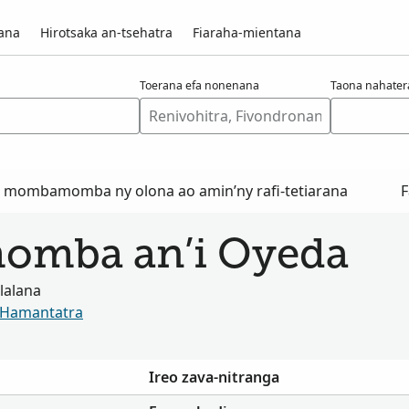
vana
Hirotsaka an-tsehatra
Fiaraha-mientana
Toerana efa nonenana
Taona nahate
o mombamomba ny olona ao amin’ny rafi-tetiarana
F
 momba an’i Oyeda
alalana
Hamantatra
Ireo zava-nitranga