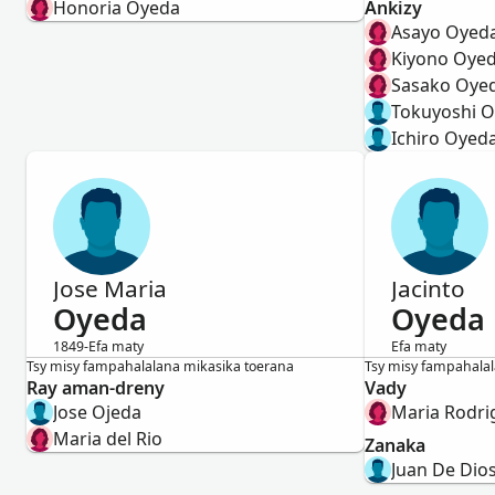
Honoria Oyeda
Ankizy
Asayo Oyed
Kiyono Oye
Sasako Oye
Tokuyoshi 
Ichiro Oyed
Jose Maria
Jacinto
Oyeda
Oyeda
1849-Efa maty
Efa maty
Lahy
Lahy
Tsy misy fampahalalana mikasika toerana
Tsy misy fampahalal
Ray aman-dreny
Vady
Jose Ojeda
Maria Rodri
Maria del Rio
Zanaka
Juan De Dio