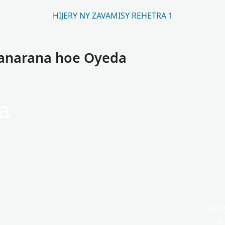
HIJERY NY ZAVAMISY REHETRA 1
anarana hoe Oyeda
a
NyOy
ar