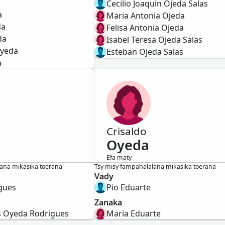
Cecilio Joaquin Ojeda Salas
a
Maria Antonia Ojeda
da
Felisa Antonia Ojeda
da
Isabel Teresa Ojeda Salas
Oyeda
Esteban Ojeda Salas
a
Crisaldo
Oyeda
Efa maty
Vavy
ana mikasika toerana
Tsy misy fampahalalana mikasika toerana
Vady
gues
Pio Eduarte
Zanaka
s Oyeda Rodrigues
Maria Eduarte