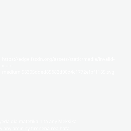
https://edge.fscdn.org/assets/static/media/invalid-
icon-
medium.58305dded85682d90d4c1772efbf1185.svg
eda dia matetika hita any Meksika
y any amin’ny firenena roa hafa.