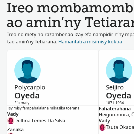
Ireo mombamomba 
ao amin’ny Tetiara
Ireo no mety ho razambenao izay efa nampidirin’ny mp
tao amin’ny Tetiarana.
Hamantatra misimisy kokoa
Polycarpio
Seijiro
Oyeda
Oyeda
Efa maty
1871-1934
Lahy
Fahaterahana
Lahy
Tsy misy fampahalalana mikasika toerana
Vady
Delfina Lemes Da Silva
Vady
Tsuta Okad
Zanaka