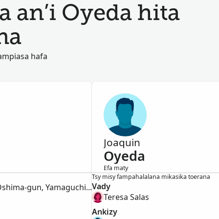
an’i Oyeda hita
na
ampiasa hafa
Joaquin
Oyeda
Efa maty
Lahy
Tsy misy fampahalalana mikasika toerana
Vady
Heigun-mura, Ōshima-gun, Yamaguchi-ken, Japan
Teresa Salas
a
Ankizy