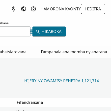
HAMORONA KAONTY
HIDITRA
rahana
HIKAROKA
ahatsiarovana
Fampahalalana momba ny anarana
HIJERY NY ZAVAMISY REHETRA 1,121,714
Fifandraisana