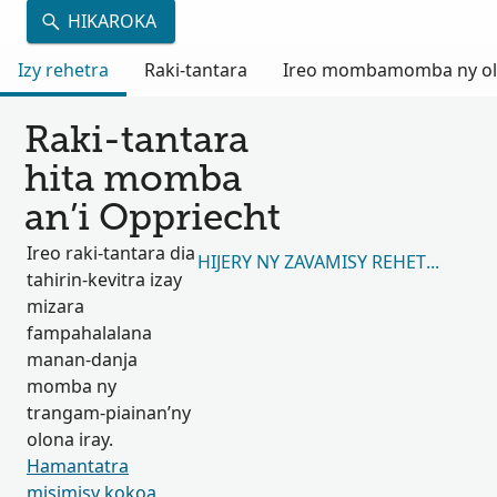
HIKAROKA
Izy rehetra
Raki-tantara
Ireo mombamomba ny olon
Raki-tantara
hita momba
an’i Oppriecht
Ireo raki-tantara dia
HIJERY NY ZAVAMISY REHETRA 26,7
tahirin-kevitra izay
mizara
fampahalalana
manan-danja
momba ny
trangam-piainan’ny
olona iray.
Hamantatra
misimisy kokoa