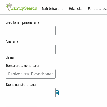
Rafi-tetiarana
Hikaroka
Fahatsiaro
Voka-pikarohana ho an’ny oppriecht
Ireo fanampin’anarana
Anarana
Ilaina
Toerana efa nonenana
Taona nahaterahana