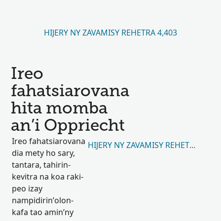
HIJERY NY ZAVAMISY REHETRA 4,403
Ireo
fahatsiarovana
hita momba
an’i Oppriecht
Ireo fahatsiarovana
HIJERY NY ZAVAMISY REHETRA 9
dia mety ho sary,
tantara, tahirin-
kevitra na koa raki-
peo izay
nampidirin’olon-
kafa tao amin’ny