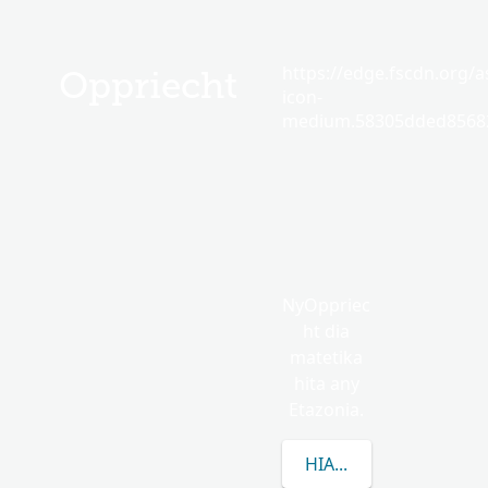
https://edge.fscdn.org/as
Oppriecht
icon-
medium.58305dded85682
NyOppriec
ht dia
matetika
hita any
Etazonia.
HIANATRA MISIMISY 