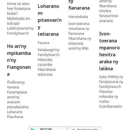
sy
amin’ny
Inona no atao
Loharano
fikarohana
fianarana
hoe firaketana
Hevitra
m-
faobe?
fonosin’ireo
Hanomboka
Mpilatsaka an-
pitaovan’n
anarana
tsitrapo
Ivon-toerana
y
Labôratoaran’ny
misahana ny
Ivon-
FamilySearch
tetiarana
fianarana
Fikarohana ny
toerana
Fasana
tetiarana
Ho an’ny
mpanoro
amin’ny Wiki
Katalaogin’ny
mpikamba
hevitra
FamilySearch
n’ny
Hikaroka
araka ny
razambe
Fiangonan
lalàna
Fikarohana
a
tetiarana
Sata mifehy ny
fampiasana ny
Ôrdônansy
FamilySearch
Vonona
Filazana
Fanampiana
mikasika ny
amin’ny
maha-
anaram-
tsiambaratelo
pianakaviana
Loharano
Fitarihana