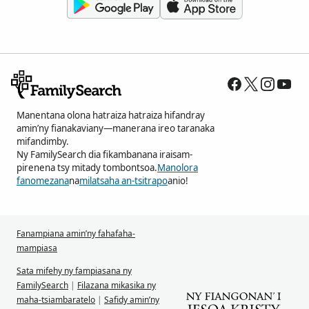
Manentana olona hatraiza hatraiza hifandray
amin’ny fianakaviany—manerana ireo taranaka
mifandimby.
Ny FamilySearch dia fikambanana iraisam-
pirenena tsy mitady tombontsoa.
Manolora
fanomezana
na
milatsaha an-tsitrapo
anio!
Fanampiana amin’ny fahafaha-
mampiasa
Sata mifehy ny fampiasana ny
FamilySearch
|
Filazana mikasika ny
maha-tsiambaratelo
|
Safidy amin’ny