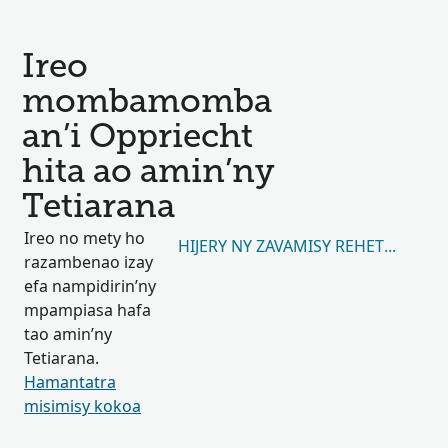
Ireo
mombamomba
an’i Oppriecht
hita ao amin’ny
Tetiarana
Ireo no mety ho
HIJERY NY ZAVAMISY REHETRA 4,403
razambenao izay
efa nampidirin’ny
mpampiasa hafa
tao amin’ny
Tetiarana.
Hamantatra
misimisy kokoa