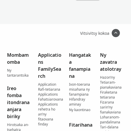
Vitsivitsy kokoa
Mombam
Applicatio
Hangatak
Ny
omba
ns
a
zavatra
FamilySea
fanampia
atolotray
Ny
tantarantsika
rch
na
Hazon’ny
Tetiaram-
Application
Ivon-toerana
pianakaviana
Ireo
Rafi-tetiarana
misahana ny
Firaketana
Applications
fanampiana
fomba
tetiarana
Fahatsiarovana
Hifandray
itondrana
Fizarana
Applications
aminay
sarin’ny
anjara
rehetra ho
Ny kaontinao
fianakaviana
an’ny
biriky
Loharanom-
fitaovana
pandalinana
finday
Fitarihana
Hirotsaka an-
Tari-dalana
tsehatra