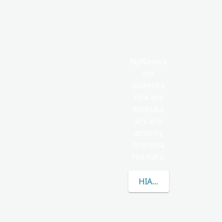
NyNasera
dia
matetika
hita any
Meksika
ary any
amin’ny
firenena
roa hafa.
HIANATRA MISIMISY 