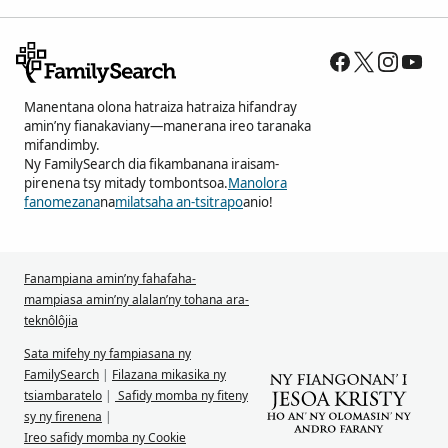
Manentana olona hatraiza hatraiza hifandray
amin’ny fianakaviany—manerana ireo taranaka
mifandimby.
Ny FamilySearch dia fikambanana iraisam-
pirenena tsy mitady tombontsoa.
Manolora
fanomezana
na
milatsaha an-tsitrapo
anio!
Fanampiana amin’ny fahafaha-
mampiasa amin’ny alalan’ny tohana ara-
teknôlôjia
Sata mifehy ny fampiasana ny
FamilySearch
|
Filazana mikasika ny
tsiambaratelo
|
Safidy momba ny fiteny
sy ny firenena
|
Ireo safidy momba ny Cookie