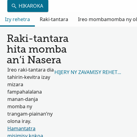
HIKAROKA
Izy rehetra
Raki-tantara
Ireo mombamomba ny olon
Raki-tantara
hita momba
an’i Nasera
Ireo raki-tantara dia
HIJERY NY ZAVAMISY REHETRA 1,110
tahirin-kevitra izay
mizara
fampahalalana
manan-danja
momba ny
trangam-piainan’ny
olona iray.
Hamantatra
misimisy kokoa