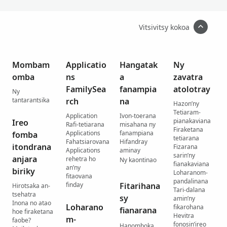
Vitsivitsy kokoa
Mombam
Applicatio
Hangatak
Ny
omba
ns
a
zavatra
FamilySea
fanampia
atolotray
Ny
tantarantsika
rch
na
Hazon’ny
Tetiaram-
Application
Ivon-toerana
pianakaviana
Ireo
Rafi-tetiarana
misahana ny
Firaketana
Applications
fanampiana
fomba
tetiarana
Fahatsiarovana
Hifandray
itondrana
Fizarana
Applications
aminay
sarin’ny
anjara
rehetra ho
Ny kaontinao
fianakaviana
an’ny
biriky
Loharanom-
fitaovana
pandalinana
finday
Fitarihana
Hirotsaka an-
Tari-dalana
tsehatra
sy
amin’ny
Inona no atao
Loharano
fikarohana
fianarana
hoe firaketana
Hevitra
m-
faobe?
fonosin’ireo
Hanomboka