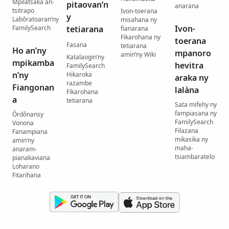
Mpilatsaka an-
pitaovan’n
anarana
tsitrapo
Ivon-toerana
y
Labôratoaran’ny
misahana ny
Ivon-
FamilySearch
tetiarana
fianarana
Fikarohana ny
toerana
Fasana
tetiarana
Ho an’ny
mpanoro
amin’ny Wiki
Katalaogin’ny
mpikamba
hevitra
FamilySearch
n’ny
Hikaroka
araka ny
razambe
Fiangonan
lalàna
Fikarohana
a
tetiarana
Sata mifehy ny
fampiasana ny
Ôrdônansy
FamilySearch
Vonona
Filazana
Fanampiana
mikasika ny
amin’ny
maha-
anaram-
tsiambaratelo
pianakaviana
Loharano
Fitarihana