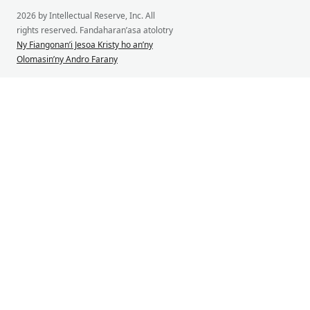
2026 by Intellectual Reserve, Inc. All
rights reserved. Fandaharan’asa atolotry
Ny Fiangonan’i Jesoa Kristy ho an’ny
Olomasin’ny Andro Farany