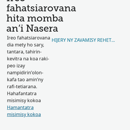
fahatsiarovana
hita momba
an’i Nasera
Ireo fahatsiarovana
HIJERY NY ZAVAMISY REHETRA 12
dia mety ho sary,
tantara, tahirin-
kevitra na koa raki-
peo izay
nampidirin’olon-
kafa tao amin’ny
rafi-tetiarana.
Hahafantatra
misimisy kokoa
Hamantatra
misimisy kokoa