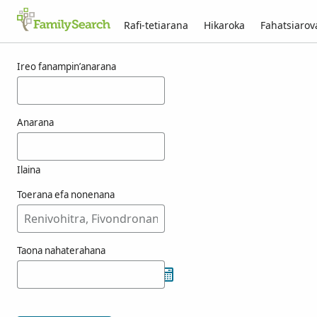
Rafi-tetiarana
Hikaroka
Fahatsiaro
Voka-pikarohana ho an’ny nasera
Ireo fanampin’anarana
Anarana
Ilaina
Toerana efa nonenana
Taona nahaterahana