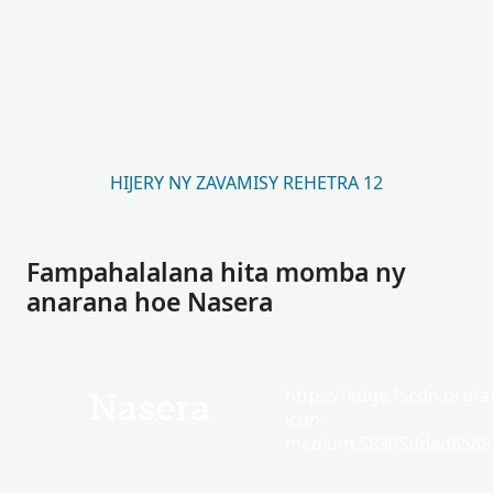
HIJERY NY ZAVAMISY REHETRA 12
Fampahalalana hita momba ny
anarana hoe Nasera
https://edge.fscdn.org/as
Nasera
icon-
medium.58305dded85682