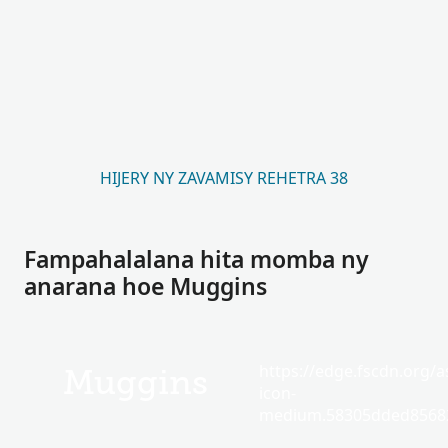
HIJERY NY ZAVAMISY REHETRA 38
Fampahalalana hita momba ny
anarana hoe Muggins
https://edge.fscdn.org/as
Muggins
icon-
medium.58305dded85682