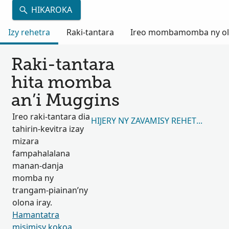
HIKAROKA
Izy rehetra
Raki-tantara
Ireo mombamomba ny olon
Raki-tantara
hita momba
an’i Muggins
Ireo raki-tantara dia
HIJERY NY ZAVAMISY REHETRA 722,
tahirin-kevitra izay
mizara
fampahalalana
manan-danja
momba ny
trangam-piainan’ny
olona iray.
Hamantatra
misimisy kokoa