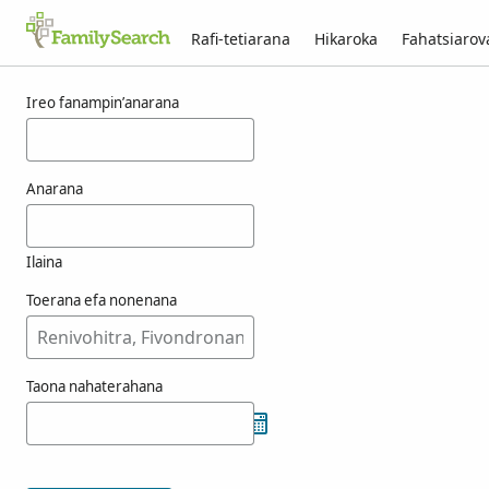
Rafi-tetiarana
Hikaroka
Fahatsiaro
Voka-pikarohana ho an’ny muggins
Ireo fanampin’anarana
Anarana
Ilaina
Toerana efa nonenana
Taona nahaterahana