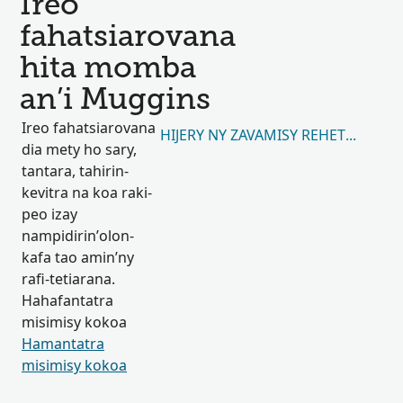
Ireo
fahatsiarovana
hita momba
an’i Muggins
Ireo fahatsiarovana
HIJERY NY ZAVAMISY REHETRA 38
dia mety ho sary,
tantara, tahirin-
kevitra na koa raki-
peo izay
nampidirin’olon-
kafa tao amin’ny
rafi-tetiarana.
Hahafantatra
misimisy kokoa
Hamantatra
misimisy kokoa