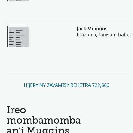
Misimisy kokoa
Jack Muggins
Etazonia, fanisam-bahoa
HIJERY NY ZAVAMISY REHETRA 722,666
Ireo
mombamomba
an’i Muggins