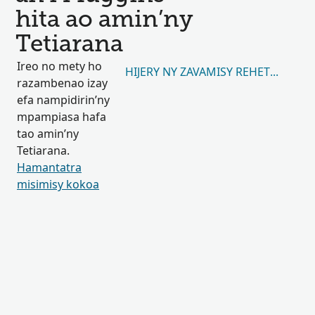
hita ao amin’ny
Tetiarana
Ireo no mety ho
HIJERY NY ZAVAMISY REHETRA 97,7
razambenao izay
efa nampidirin’ny
mpampiasa hafa
tao amin’ny
Tetiarana.
Hamantatra
misimisy kokoa