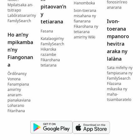
fonosin’ireo
Hanomboka
Mpilatsaka an-
pitaovan’n
anarana
tsitrapo
Ivon-toerana
y
Labôratoaran’ny
misahana ny
Ivon-
FamilySearch
tetiarana
fianarana
Fikarohana ny
toerana
Fasana
tetiarana
Ho an’ny
mpanoro
amin’ny Wiki
Katalaogin’ny
mpikamba
hevitra
FamilySearch
n’ny
Hikaroka
araka ny
razambe
Fiangonan
lalàna
Fikarohana
a
tetiarana
Sata mifehy ny
fampiasana ny
Ôrdônansy
FamilySearch
Vonona
Filazana
Fanampiana
mikasika ny
amin’ny
maha-
anaram-
tsiambaratelo
pianakaviana
Loharano
Fitarihana