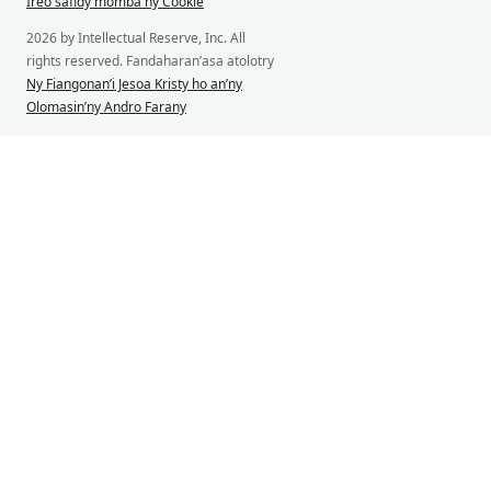
Ireo safidy momba ny Cookie
2026 by Intellectual Reserve, Inc. All
rights reserved. Fandaharan’asa atolotry
Ny Fiangonan’i Jesoa Kristy ho an’ny
Olomasin’ny Andro Farany