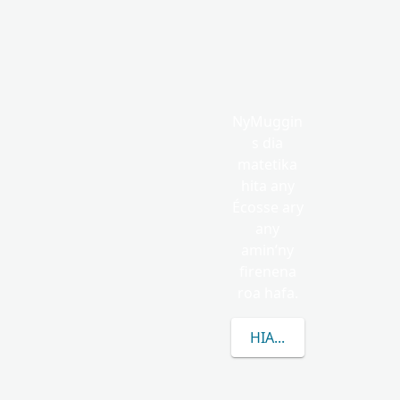
NyMuggin
s dia
matetika
hita any
Écosse ary
any
amin’ny
firenena
roa hafa.
HIANATRA MISIMISY 