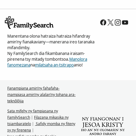
Manentana olona hatraiza hatraiza hifandray
amin’ny fianakaviany—manerana ireo taranaka
mifandimby.
Ny FamilySearch dia fikambanana iraisam-
pirenena tsy mitady tombontsoa.
Manolora
fanomezana
na
milatsaha an-tsitrapo
anio!
Fanampiana amin’ny fahafaha-
mampiasa amin’ny alalan’ny tohana ara-
teknôlôjia
Sata mifehy ny fampiasana ny
FamilySearch
|
Filazana mikasika ny
tsiambaratelo
|
Safidy momba ny fiteny
sy ny firenena
|