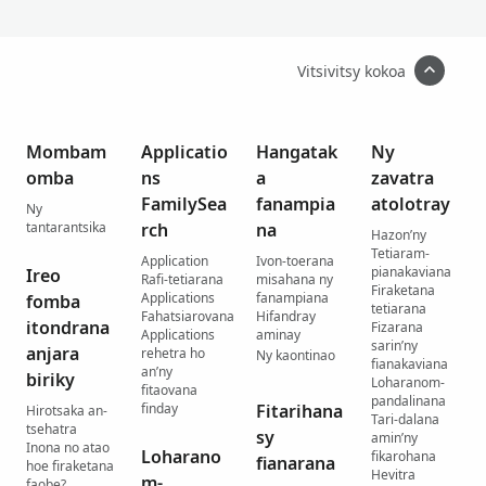
Vitsivitsy kokoa
Mombam
Applicatio
Hangatak
Ny
omba
ns
a
zavatra
FamilySea
fanampia
atolotray
Ny
tantarantsika
rch
na
Hazon’ny
Tetiaram-
Application
Ivon-toerana
pianakaviana
Ireo
Rafi-tetiarana
misahana ny
Firaketana
Applications
fanampiana
fomba
tetiarana
Fahatsiarovana
Hifandray
itondrana
Fizarana
Applications
aminay
sarin’ny
anjara
rehetra ho
Ny kaontinao
fianakaviana
an’ny
biriky
Loharanom-
fitaovana
pandalinana
finday
Fitarihana
Hirotsaka an-
Tari-dalana
tsehatra
sy
amin’ny
Inona no atao
Loharano
fikarohana
fianarana
hoe firaketana
Hevitra
m-
faobe?