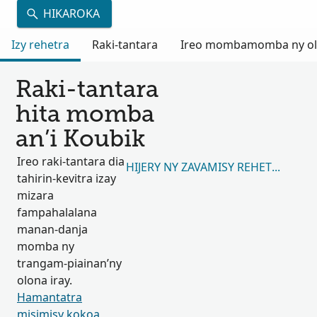
HIKAROKA
Izy rehetra
Raki-tantara
Ireo mombamomba ny olon
Raki-tantara
hita momba
an’i Koubik
Ireo raki-tantara dia
HIJERY NY ZAVAMISY REHETRA 39,6
tahirin-kevitra izay
mizara
fampahalalana
manan-danja
momba ny
trangam-piainan’ny
olona iray.
Hamantatra
misimisy kokoa