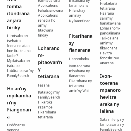
Rafi-tetiarana
misahana ny
Firaketana
Applications
fanampiana
fomba
tetiarana
Fahatsiarovana
Hifandray
itondrana
Fizarana
Applications
aminay
sarin’ny
anjara
rehetra ho
Ny kaontinao
fianakaviana
an’ny
biriky
Loharanom-
fitaovana
pandalinana
finday
Fitarihana
Hirotsaka an-
Tari-dalana
tsehatra
sy
amin’ny
Inona no atao
Loharano
fikarohana
fianarana
hoe firaketana
Hevitra
m-
faobe?
fonosin’ireo
Hanomboka
Mpilatsaka an-
pitaovan’n
anarana
tsitrapo
Ivon-toerana
y
Labôratoaran’ny
misahana ny
Ivon-
FamilySearch
tetiarana
fianarana
Fikarohana ny
toerana
Fasana
tetiarana
Ho an’ny
mpanoro
amin’ny Wiki
Katalaogin’ny
mpikamba
hevitra
FamilySearch
n’ny
Hikaroka
araka ny
razambe
Fiangonan
lalàna
Fikarohana
a
tetiarana
Sata mifehy ny
fampiasana ny
Ôrdônansy
FamilySearch
Vonona