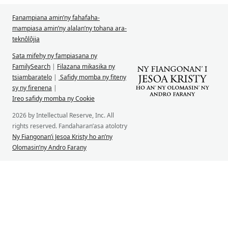
Fanampiana amin’ny fahafaha-
mampiasa amin’ny alalan’ny tohana ara-
teknôlôjia
Sata mifehy ny fampiasana ny
FamilySearch
|
Filazana mikasika ny
tsiambaratelo
|
Safidy momba ny fiteny
sy ny firenena
|
Ireo safidy momba ny Cookie
2026 by Intellectual Reserve, Inc. All
rights reserved. Fandaharan’asa atolotry
Ny Fiangonan’i Jesoa Kristy ho an’ny
Olomasin’ny Andro Farany