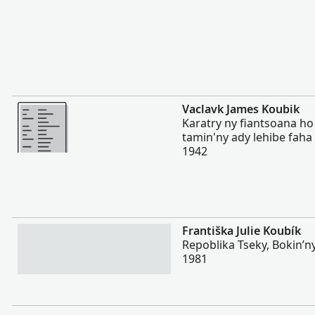
Misimisy kokoa
Vaclavk James Koubik
Karatry ny fiantsoana ho
tamin'ny ady lehibe faha 
1942
Misimisy kokoa
Františka Julie Koubík
Repoblika Tseky, Bokin’n
1981