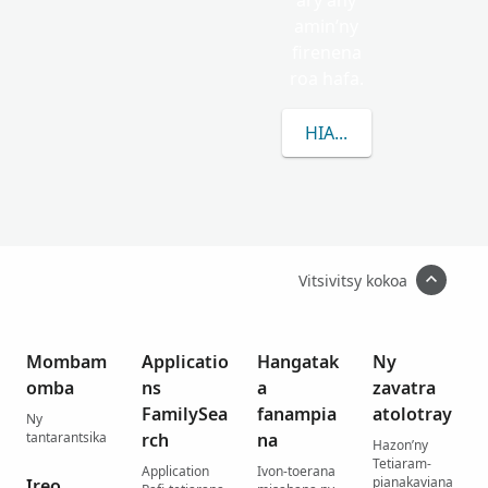
ary any
amin’ny
firenena
roa hafa.
HIANATRA MISIMISY 
Vitsivitsy kokoa
Mombam
Applicatio
Hangatak
Ny
omba
ns
a
zavatra
FamilySea
fanampia
atolotray
Ny
tantarantsika
rch
na
Hazon’ny
Tetiaram-
Application
Ivon-toerana
pianakaviana
Ireo