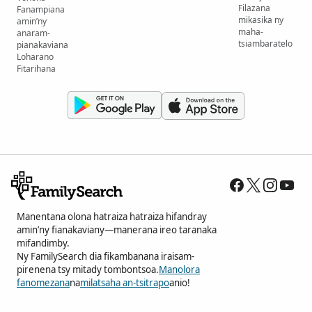
Filazana
Fanampiana
mikasika ny
amin’ny
maha-
anaram-
tsiambaratelo
pianakaviana
Loharano
Fitarihana
Manentana olona hatraiza hatraiza hifandray
amin’ny fianakaviany—manerana ireo taranaka
mifandimby.
Ny FamilySearch dia fikambanana iraisam-
pirenena tsy mitady tombontsoa.
Manolora
fanomezana
na
milatsaha an-tsitrapo
anio!