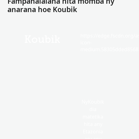
Fampahalalana hita momba ny
anarana hoe Koubik
https://edge.fscdn.org/as
Koubik
icon-
medium.58305dded85682
NyKoubik
dia
matetika
hita any
Etazonia