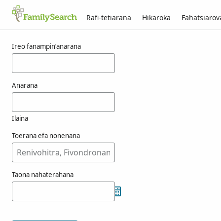
Rafi-tetiarana
Hikaroka
Fahatsiaro
Voka-pikarohana ho an’ny koubik
Ireo fanampin’anarana
Anarana
Ilaina
Toerana efa nonenana
Taona nahaterahana