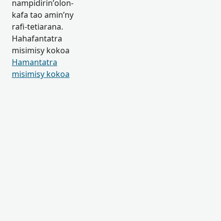
nampidirin’olon-
kafa tao amin’ny
rafi-tetiarana.
Hahafantatra
misimisy kokoa
Hamantatra
misimisy kokoa