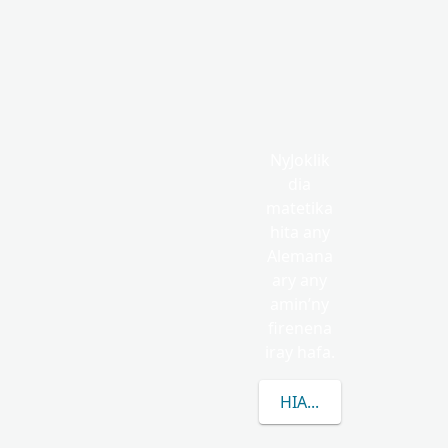
NyJoklik
dia
matetika
hita any
Alemana
ary any
amin’ny
firenena
iray hafa.
HIANATRA MISIMISY 