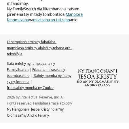
mifandimby.
Ny FamilySearch dia fikambanana iraisam-
pirenena tsy mitady tombontsoa.
Manolora
fanomezana
na
milatsaha an-tsitrapo
anio!
Fanampiana amin’ny fahafaha-
mampiasa amin’ny alalan’ny tohana ara-
teknôlôjia
Sata mifehy ny fampiasana ny
FamilySearch
|
Filazana mikasika ny
tsiambaratelo
|
Safidy momba ny fiteny
sy ny firenena
|
Ireo safidy momba ny Cookie
2026 by Intellectual Reserve, Inc. All
rights reserved. Fandaharan’asa atolotry
Ny Fiangonan’i Jesoa Kristy ho an’ny
Olomasin’ny Andro Farany