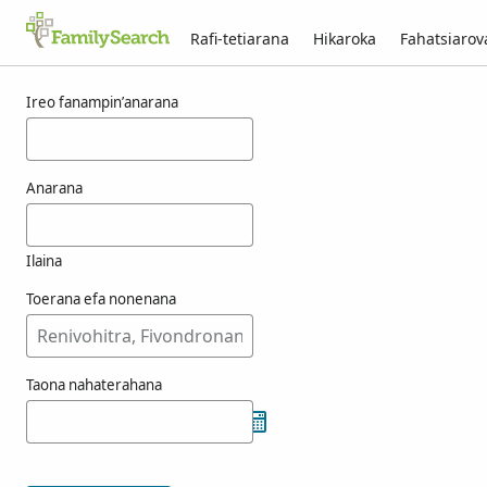
Rafi-tetiarana
Hikaroka
Fahatsiaro
Voka-pikarohana ho an’ny joklik
Ireo fanampin’anarana
Anarana
Ilaina
Toerana efa nonenana
Taona nahaterahana