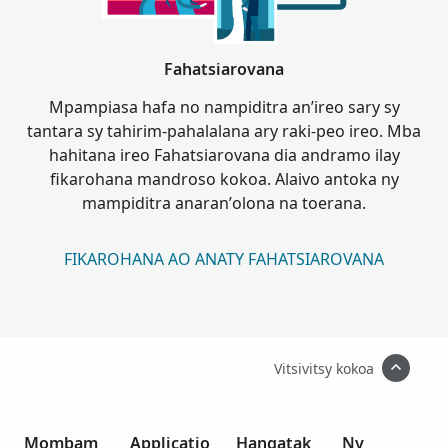
Fahatsiarovana
Mpampiasa hafa no nampiditra an’ireo sary sy
tantara sy tahirim-pahalalana ary raki-peo ireo. Mba
hahitana ireo Fahatsiarovana dia andramo ilay
fikarohana mandroso kokoa. Alaivo antoka ny
mampiditra anaran’olona na toerana.
FIKAROHANA AO ANATY FAHATSIAROVANA
Vitsivitsy kokoa
Mombam
Applicatio
Hangatak
Ny