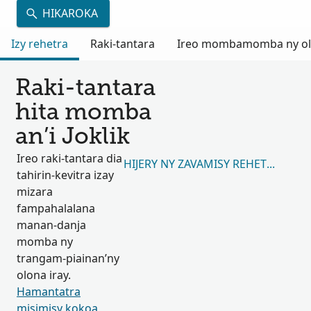
HIKAROKA
Izy rehetra
Raki-tantara
Ireo mombamomba ny olon
Raki-tantara
hita momba
an’i Joklik
Ireo raki-tantara dia
HIJERY NY ZAVAMISY REHETRA 125,
tahirin-kevitra izay
mizara
fampahalalana
manan-danja
momba ny
trangam-piainan’ny
olona iray.
Hamantatra
misimisy kokoa