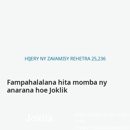
HIJERY NY ZAVAMISY REHETRA 25,236
Fampahalalana hita momba ny
anarana hoe Joklik
https://edge.fscdn.org/as
Joklik
icon-
medium.58305dded85682