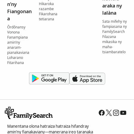
n’ny
Hikaroka
araka ny
razambe
Fiangonan
lalàna
Fikarohana
a
tetiarana
Sata mifehy ny
fampiasana ny
Ôrdônansy
FamilySearch
Vonona
Filazana
Fanampiana
mikasika ny
amin’ny
maha-
anaram-
tsiambaratelo
pianakaviana
Loharano
Fitarihana
Manentana olona hatraiza hatraiza hifandray
amin’ny fianakaviany—manerana ireo taranaka