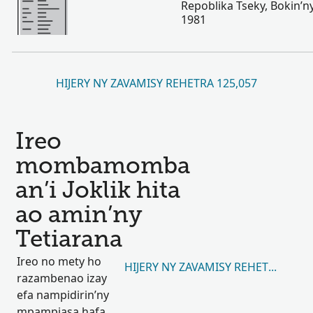
Repoblika Tseky, Bokin’n
1981
HIJERY NY ZAVAMISY REHETRA 125,057
Ireo
mombamomba
an’i Joklik hita
ao amin’ny
Tetiarana
Ireo no mety ho
HIJERY NY ZAVAMISY REHETRA 25,2
razambenao izay
efa nampidirin’ny
mpampiasa hafa