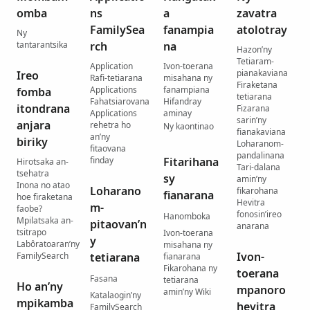
omba
ns
a
zavatra
FamilySea
fanampia
atolotray
Ny
tantarantsika
rch
na
Hazon’ny
Tetiaram-
Application
Ivon-toerana
pianakaviana
Ireo
Rafi-tetiarana
misahana ny
Firaketana
Applications
fanampiana
fomba
tetiarana
Fahatsiarovana
Hifandray
itondrana
Fizarana
Applications
aminay
sarin’ny
anjara
rehetra ho
Ny kaontinao
fianakaviana
an’ny
biriky
Loharanom-
fitaovana
pandalinana
finday
Fitarihana
Hirotsaka an-
Tari-dalana
tsehatra
sy
amin’ny
Inona no atao
Loharano
fikarohana
fianarana
hoe firaketana
Hevitra
m-
faobe?
fonosin’ireo
Hanomboka
Mpilatsaka an-
pitaovan’n
anarana
tsitrapo
Ivon-toerana
y
Labôratoaran’ny
misahana ny
Ivon-
FamilySearch
tetiarana
fianarana
Fikarohana ny
toerana
Fasana
tetiarana
Ho an’ny
mpanoro
amin’ny Wiki
Katalaogin’ny
mpikamba
hevitra
FamilySearch