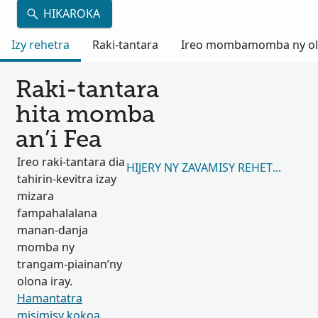
HIKAROKA
Izy rehetra
Raki-tantara
Ireo mombamomba ny olon
Raki-tantara
hita momba
an’i Fea
Ireo raki-tantara dia
HIJERY NY ZAVAMISY REHETRA 864,
tahirin-kevitra izay
mizara
fampahalalana
manan-danja
momba ny
trangam-piainan’ny
olona iray.
Hamantatra
misimisy kokoa