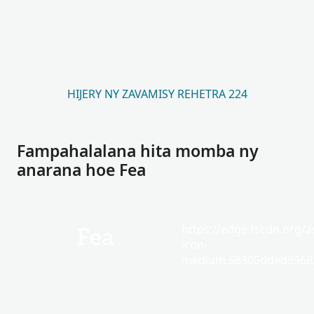
HIJERY NY ZAVAMISY REHETRA 224
Fampahalalana hita momba ny
anarana hoe Fea
https://edge.fscdn.org/as
Fea
icon-
medium.58305dded85682