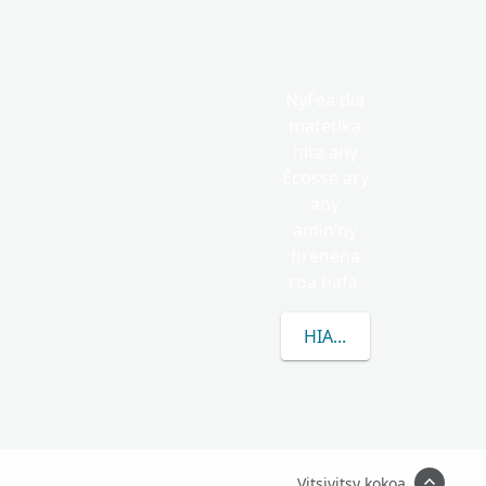
NyFea dia
matetika
hita any
Écosse ary
any
amin’ny
firenena
roa hafa.
HIANATRA MISIMISY 
Vitsivitsy kokoa