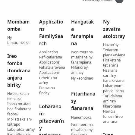
Mombam
Applicatio
Hangatak
Ny
omba
ns
a
zavatra
FamilySea
fanampia
atolotray
Ny
tantarantsika
rch
na
Hazon’ny
Tetiaram-
Application
Ivon-toerana
pianakaviana
Ireo
Rafi-tetiarana
misahana ny
Firaketana
Applications
fanampiana
fomba
tetiarana
Fahatsiarovana
Hifandray
itondrana
Fizarana
Applications
aminay
sarin’ny
anjara
rehetra ho
Ny kaontinao
fianakaviana
an’ny
biriky
Loharanom-
fitaovana
pandalinana
finday
Fitarihana
Hirotsaka an-
Tari-dalana
tsehatra
sy
amin’ny
Inona no atao
Loharano
fikarohana
fianarana
hoe firaketana
Hevitra
m-
faobe?
fonosin’ireo
Hanomboka
Mpilatsaka an-
pitaovan’n
anarana
tsitrapo
Ivon-toerana
y
Labôratoaran’ny
misahana ny
FamilySearch
fianarana