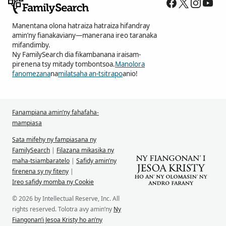
Manentana olona hatraiza hatraiza hifandray
amin’ny fianakaviany—manerana ireo taranaka
mifandimby.
Ny FamilySearch dia fikambanana iraisam-
pirenena tsy mitady tombontsoa.
Manolora
fanomezana
na
milatsaha an-tsitrapo
anio!
Fanampiana amin’ny fahafaha-
mampiasa
Sata mifehy ny fampiasana ny
FamilySearch
|
Filazana mikasika ny
maha-tsiambaratelo
|
Safidy amin’ny
firenena sy ny fiteny
|
Ireo safidy momba ny Cookie
© 2026 by Intellectual Reserve, Inc. All
rights reserved. Tolotra avy amin’ny
Ny
Fiangonan’i Jesoa Kristy ho an’ny