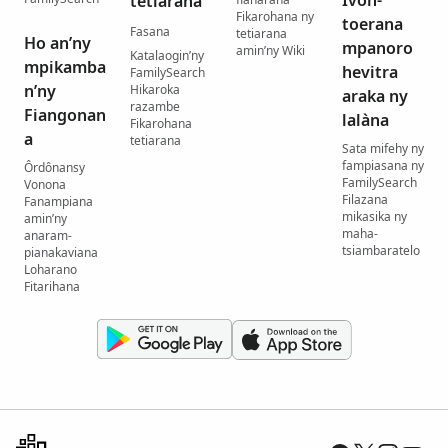
Ivon-
tetiarana
Fikarohana ny
toerana
Fasana
tetiarana
Ho an’ny
mpanoro
amin’ny Wiki
Katalaogin’ny
mpikamba
hevitra
FamilySearch
n’ny
Hikaroka
araka ny
razambe
Fiangonan
lalàna
Fikarohana
a
tetiarana
Sata mifehy ny
fampiasana ny
Ôrdônansy
FamilySearch
Vonona
Filazana
Fanampiana
mikasika ny
amin’ny
maha-
anaram-
tsiambaratelo
pianakaviana
Loharano
Fitarihana