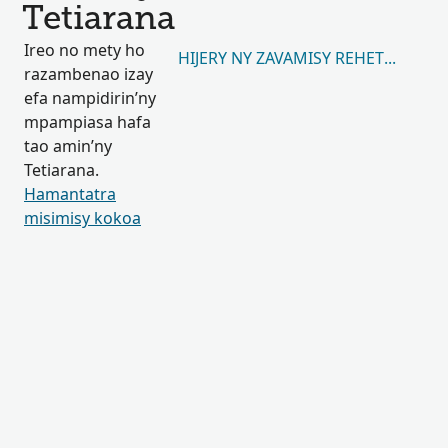
Tetiarana
Ireo no mety ho
HIJERY NY ZAVAMISY REHETRA 69,6
razambenao izay
efa nampidirin’ny
mpampiasa hafa
tao amin’ny
Tetiarana.
Hamantatra
misimisy kokoa