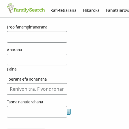
Rafi-tetiarana
Hikaroka
Fahatsiaro
Voka-pikarohana ho an’ny fea
Ireo fanampin’anarana
Anarana
Ilaina
Toerana efa nonenana
Taona nahaterahana