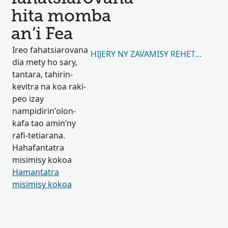
hita momba
an’i Fea
Ireo fahatsiarovana
HIJERY NY ZAVAMISY REHETRA 224
dia mety ho sary,
tantara, tahirin-
kevitra na koa raki-
peo izay
nampidirin’olon-
kafa tao amin’ny
rafi-tetiarana.
Hahafantatra
misimisy kokoa
Hamantatra
misimisy kokoa