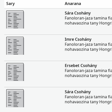
Sary
Anarana
Misimisy kokoa
Sára Csohány
Fanoloran-jaza tamina f
nohavaozina tany Hongri
Misimisy kokoa
Imre Csohány
Fanoloran-jaza tamina f
nohavaozina tany Hongri
Misimisy kokoa
Ersebet Csohány
Fanoloran-jaza tamina f
nohavaozina tany Hongri
Misimisy kokoa
Sára Csohány
Fanoloran-jaza tamina f
nohavaozina tany Hongri