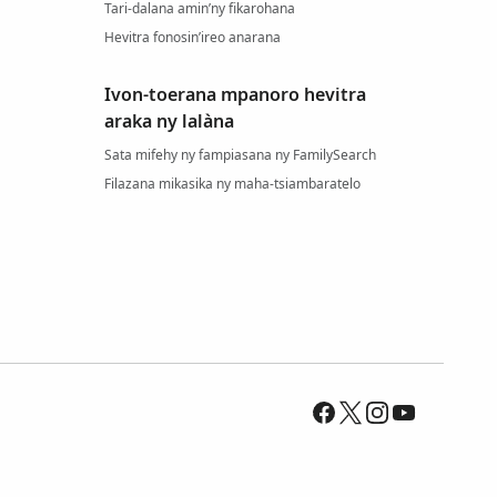
Tari-dalana amin’ny fikarohana
Hevitra fonosin’ireo anarana
Ivon-toerana mpanoro hevitra
araka ny lalàna
Sata mifehy ny fampiasana ny FamilySearch
Filazana mikasika ny maha-tsiambaratelo