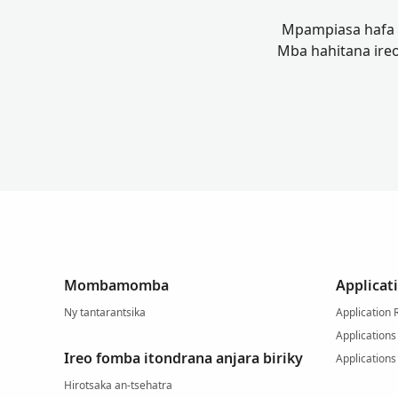
Mpampiasa hafa no
Mba hahitana ireo
Mombamomba
Applicat
Ny tantarantsika
Application 
Applications
Ireo fomba itondrana anjara biriky
Applications
Hirotsaka an-tsehatra