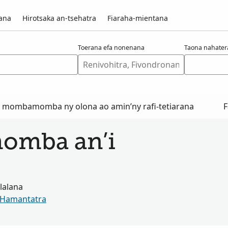
vana
Hirotsaka an-tsehatra
Fiaraha-mientana
Toerana efa nonenana
Taona nahate
o mombamomba ny olona ao amin’ny rafi-tetiarana
F
momba an’i
alalana
Hamantatra