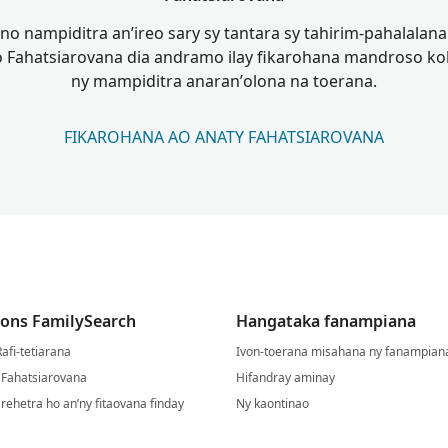
 nampiditra an’ireo sary sy tantara sy tahirim-pahalalana 
 Fahatsiarovana dia andramo ilay fikarohana mandroso kok
ny mampiditra anaran’olona na toerana.
FIKAROHANA AO ANATY FAHATSIAROVANA
ions FamilySearch
Hangataka fanampiana
Rafi-tetiarana
Ivon-toerana misahana ny fanampian
 Fahatsiarovana
Hifandray aminay
 rehetra ho an’ny fitaovana finday
Ny kaontinao