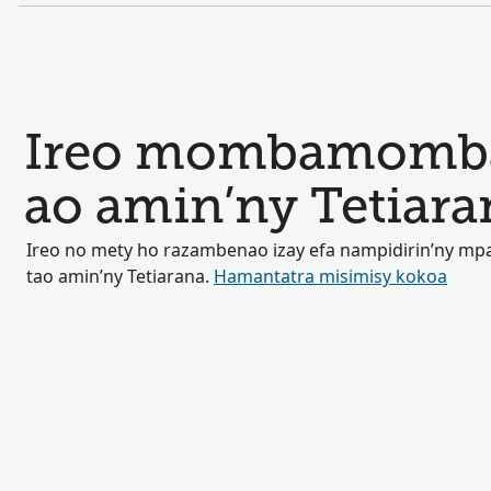
Ireo mombamomba 
ao amin’ny Tetiara
Ireo no mety ho razambenao izay efa nampidirin’ny mp
tao amin’ny Tetiarana.
Hamantatra misimisy kokoa