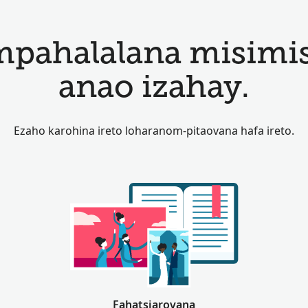
mpahalalana misim
anao izahay.
Ezaho karohina ireto loharanom-pitaovana hafa ireto.
Fahatsiarovana