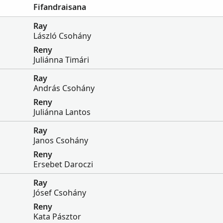
Fifandraisana
Ray
László Csohány
Reny
Juliánna Timári
Ray
András Csohány
Reny
Juliánna Lantos
Ray
Janos Csohány
Reny
Ersebet Daroczi
Ray
Jósef Csohány
Reny
Kata Pásztor