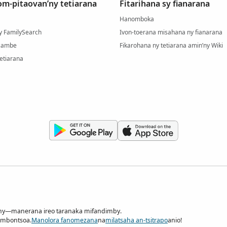
m-pitaovan’ny tetiarana
Fitarihana sy fianarana
Hanomboka
ny FamilySearch
Ivon-toerana misahana ny fianarana
azambe
Fikarohana ny tetiarana amin’ny Wiki
etiarana
iany—manerana ireo taranaka mifandimby.
tombontsoa.
Manolora fanomezana
na
milatsaha an-tsitrapo
anio!