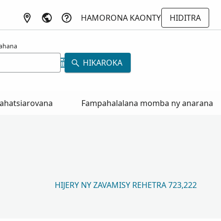
HAMORONA KAONTY
HIDITRA
rahana
HIKAROKA
ahatsiarovana
Fampahalalana momba ny anarana
HIJERY NY ZAVAMISY REHETRA 723,222