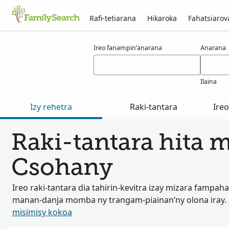
Rafi-tetiarana
Hikaroka
Fahatsiaro
Voka-pikarohana ho an’ny csohany
Ireo fanampin’anarana
Anarana
Ilaina
Izy rehetra
Raki-tantara
Ire
Raki-tantara hita 
Csohany
Ireo raki-tantara dia tahirin-kevitra izay mizara fampah
manan-danja momba ny trangam-piainan’ny olona iray.
misimisy kokoa