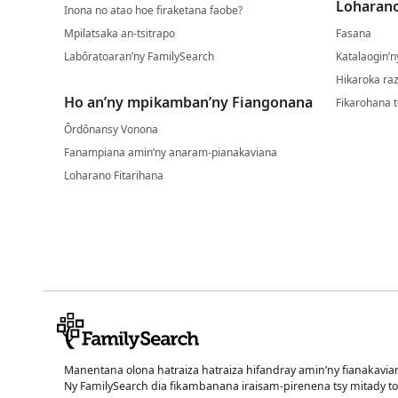
Loharano
Inona no atao hoe firaketana faobe?
Mpilatsaka an-tsitrapo
Fasana
Labôratoaran’ny FamilySearch
Katalaogin’
Hikaroka r
Ho an’ny mpikamban’ny Fiangonana
Fikarohana t
Ôrdônansy Vonona
Fanampiana amin’ny anaram-pianakaviana
Loharano Fitarihana
Manentana olona hatraiza hatraiza hifandray amin’ny fianakav
Ny FamilySearch dia fikambanana iraisam-pirenena tsy mitady 