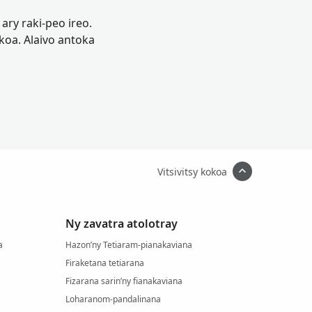
ary raki-peo ireo.
oa. Alaivo antoka
Vitsivitsy kokoa
Ny zavatra atolotray
a
Hazon’ny Tetiaram-pianakaviana
Firaketana tetiarana
Fizarana sarin’ny fianakaviana
Loharanom-pandalinana