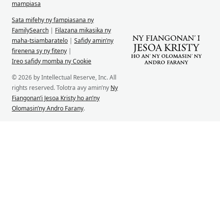
mampiasa
Sata mifehy ny fampiasana ny
FamilySearch
|
Filazana mikasika ny
maha-tsiambaratelo
|
Safidy amin’ny
firenena sy ny fiteny
|
Ireo safidy momba ny Cookie
© 2026 by Intellectual Reserve, Inc. All
rights reserved. Tolotra avy amin’ny
Ny
Fiangonan’i Jesoa Kristy ho an’ny
Olomasin’ny Andro Farany
.