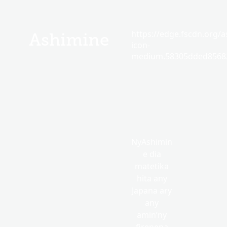
https://edge.fscdn.org/as
Ashimine
icon-
medium.58305dded85682
NyAshimin
e dia
matetika
hita any
Japana ary
any
amin’ny