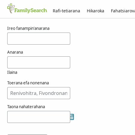
Rafi-tetiarana
Hikaroka
Fahatsiaro
Voka-pikarohana ho an’ny ashimine
Ireo fanampin’anarana
Anarana
Ilaina
Toerana efa nonenana
Taona nahaterahana