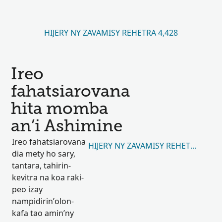
HIJERY NY ZAVAMISY REHETRA 4,428
Ireo
fahatsiarovana
hita momba
an’i Ashimine
Ireo fahatsiarovana
HIJERY NY ZAVAMISY REHETRA 7
dia mety ho sary,
tantara, tahirin-
kevitra na koa raki-
peo izay
nampidirin’olon-
kafa tao amin’ny