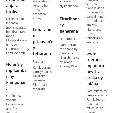
Applications
aminay
sarin’ny
anjara
rehetra ho
Ny kaontinao
fianakaviana
an’ny
biriky
Loharanom-
fitaovana
pandalinana
finday
Fitarihana
Hirotsaka an-
Tari-dalana
tsehatra
sy
amin’ny
Inona no atao
Loharano
fikarohana
fianarana
hoe firaketana
Hevitra
m-
faobe?
fonosin’ireo
Hanomboka
Mpilatsaka an-
pitaovan’n
anarana
tsitrapo
Ivon-toerana
y
Labôratoaran’ny
misahana ny
Ivon-
FamilySearch
tetiarana
fianarana
Fikarohana ny
toerana
Fasana
tetiarana
Ho an’ny
mpanoro
amin’ny Wiki
Katalaogin’ny
mpikamba
hevitra
FamilySearch
n’ny
Hikaroka
araka ny
razambe
Fiangonan
lalàna
Fikarohana
a
tetiarana
Sata mifehy ny
fampiasana ny
Ôrdônansy
FamilySearch
Vonona
Filazana
Fanampiana
mikasika ny
amin’ny
maha-
anaram-