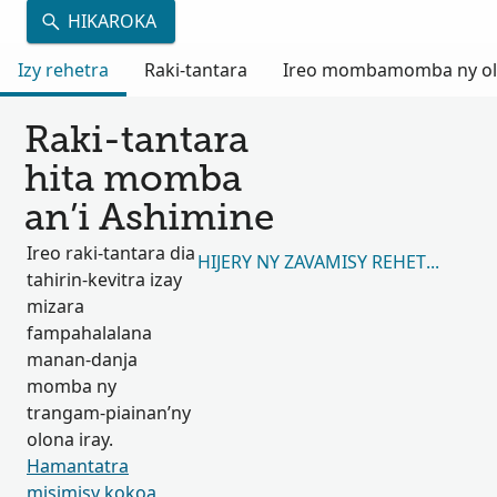
HIKAROKA
Izy rehetra
Raki-tantara
Ireo mombamomba ny olon
Raki-tantara
hita momba
an’i Ashimine
Ireo raki-tantara dia
HIJERY NY ZAVAMISY REHETRA 23,5
tahirin-kevitra izay
mizara
fampahalalana
manan-danja
momba ny
trangam-piainan’ny
olona iray.
Hamantatra
misimisy kokoa