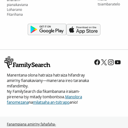
tsiambaratelo
pianakaviana
Loharano
Fitarihana
Manentana olona hatraiza hatraiza hifandray
amin’ny fianakaviany—manerana ireo taranaka
mifandimby.
Ny FamilySearch dia fikambanana iraisam-
pirenena tsy mitady tombontsoa.
Manolora
fanomezana
na
milatsaha an-tsitrapo
anio!
Fanampiana amin’ny fahafaha-