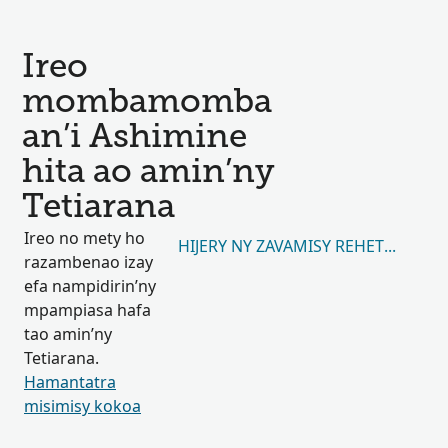
Ireo
mombamomba
an’i Ashimine
hita ao amin’ny
Tetiarana
Ireo no mety ho
HIJERY NY ZAVAMISY REHETRA 4,428
razambenao izay
efa nampidirin’ny
mpampiasa hafa
tao amin’ny
Tetiarana.
Hamantatra
misimisy kokoa