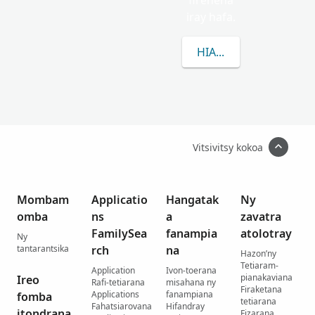
firenena
iray hafa.
HIANATRA MISIMISY 
Vitsivitsy kokoa
Mombam
Applicatio
Hangatak
Ny
omba
ns
a
zavatra
FamilySea
fanampia
atolotray
Ny
tantarantsika
rch
na
Hazon’ny
Tetiaram-
Application
Ivon-toerana
pianakaviana
Ireo
Rafi-tetiarana
misahana ny
Firaketana
Applications
fanampiana
fomba
tetiarana
Fahatsiarovana
Hifandray
itondrana
Fizarana