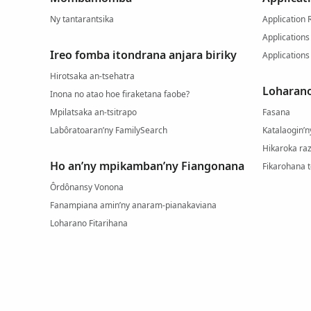
Ny tantarantsika
Application 
Applications
Ireo fomba itondrana anjara biriky
Applications
Hirotsaka an-tsehatra
Loharano
Inona no atao hoe firaketana faobe?
Mpilatsaka an-tsitrapo
Fasana
Labôratoaran’ny FamilySearch
Katalaogin’
Hikaroka r
Ho an’ny mpikamban’ny Fiangonana
Fikarohana t
Ôrdônansy Vonona
Fanampiana amin’ny anaram-pianakaviana
Loharano Fitarihana