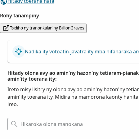
Hitady toerana hafa
Rohy fanampiny
Tsidiho ny tranonkalan'ny BillionGraves
Nadika ity votoatin-javatra ity mba hifanaraka a
Hitady olona avy ao amin'ny hazon'ny tetiaram-pianak
amin'ity toerana ity:
Ireto misy lisitry ny olona avy ao amin'ny hazon'ny tet
amin'ity toerana ity. Midira na mamorona kaonty hahita
ireo.