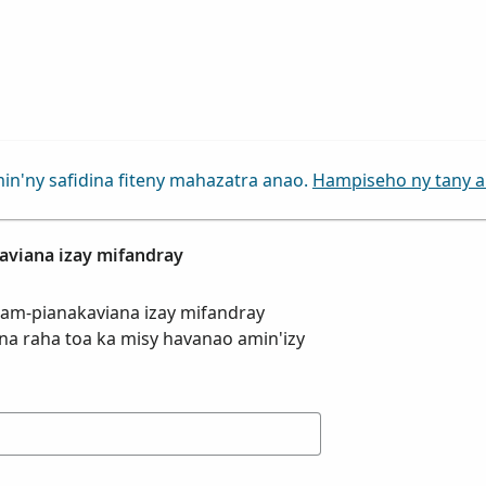
min'ny safidina fiteny mahazatra anao.
Hampiseho ny tany 
aviana izay mifandray
iaram-pianakaviana izay mifandray
na raha toa ka misy havanao amin'izy