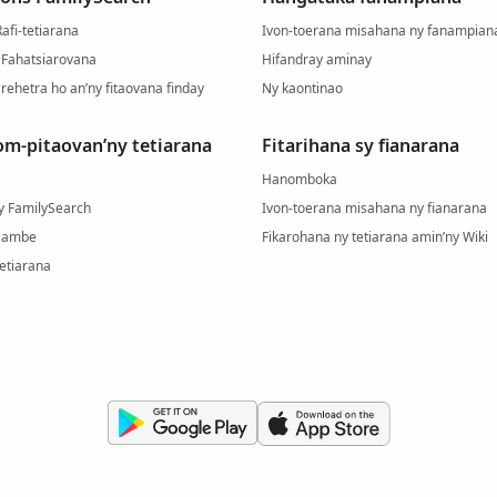
Rafi-tetiarana
Ivon-toerana misahana ny fanampian
 Fahatsiarovana
Hifandray aminay
 rehetra ho an’ny fitaovana finday
Ny kaontinao
m-pitaovan’ny tetiarana
Fitarihana sy fianarana
Hanomboka
ny FamilySearch
Ivon-toerana misahana ny fianarana
azambe
Fikarohana ny tetiarana amin’ny Wiki
etiarana