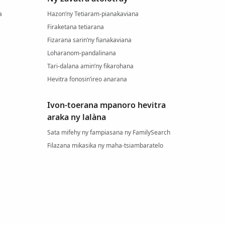
a
Hazon’ny Tetiaram-pianakaviana
Firaketana tetiarana
Fizarana sarin’ny fianakaviana
Loharanom-pandalinana
Tari-dalana amin’ny fikarohana
Hevitra fonosin’ireo anarana
Ivon-toerana mpanoro hevitra
araka ny lalàna
Sata mifehy ny fampiasana ny FamilySearch
Filazana mikasika ny maha-tsiambaratelo