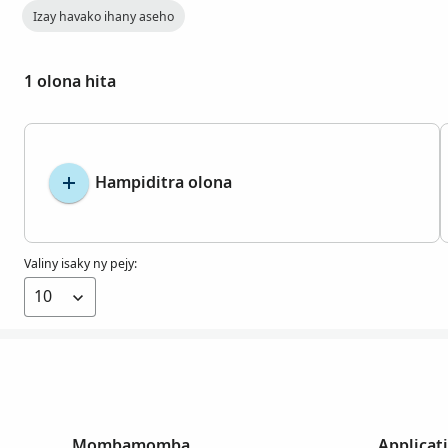
Izay havako ihany aseho
1 olona hita
Hampiditra olona
Valiny isaky ny pejy:
Mombamomba
Applicat