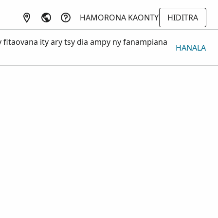
HAMORONA KAONTY
HIDITRA
 fitaovana ity ary tsy dia ampy ny fanampiana
HANALA