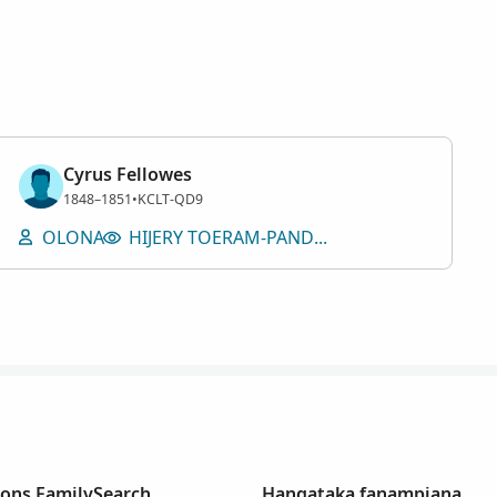
Cyrus Fellowes
Lahy
1848–1851
•
KCLT-QD9
OLONA
HIJERY TOERAM-PANDEVENANA
ions FamilySearch
Hangataka fanampiana