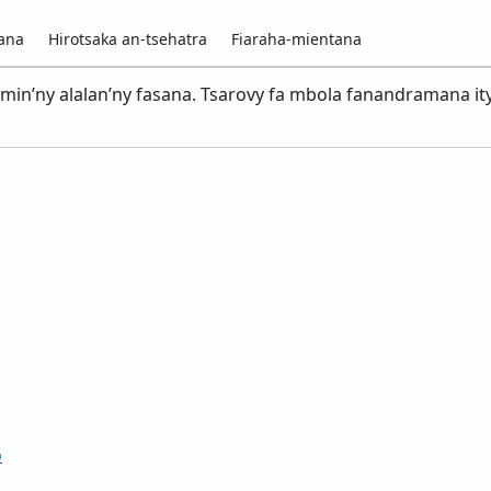
vana
Hirotsaka an-tsehatra
Fiaraha-mientana
in’ny alalan’ny fasana. Tsarovy fa mbola fanandramana ity
o