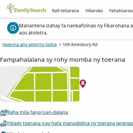
Rafi-tetiarana
Hikaroka
Fahatsiaro
Manantena izahay fa nankafizinao ny Fikarohana am
azo atolotra.
Hiverina any amin'ny lisitra
> 109 Amesbury Rd
Fampahalalana sy rohy momba ny toerana
Raha mila fanoroan-dalana
Hitady toerana iray hafa manodidina ny toerana jerena