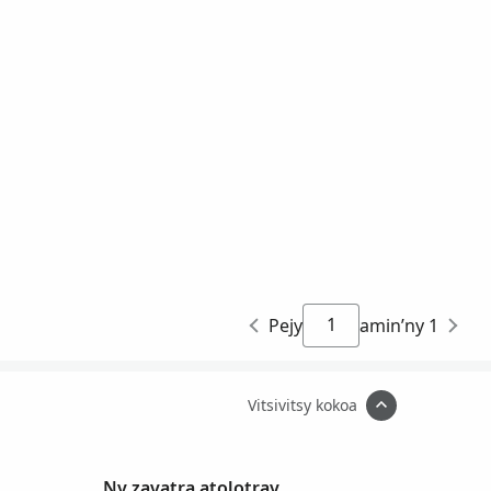
Pejy
amin’ny 1
Vitsivitsy kokoa
Ny zavatra atolotray