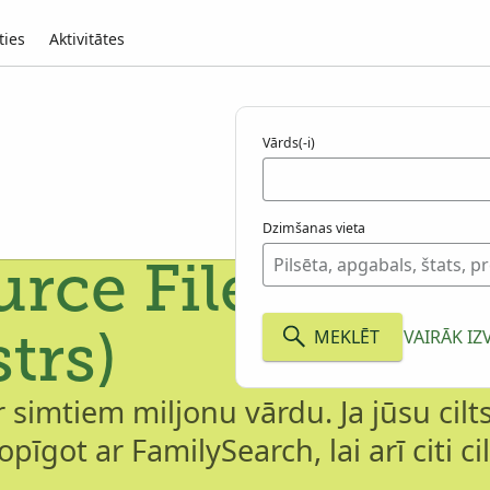
ties
Aktivitātes
Vārds(-i)
Dzimšanas vieta
rce File (Radur
MEKLĒT
VAIRĀK IZ
trs)
 simtiem miljonu vārdu. Ja jūsu cil
opīgot ar FamilySearch, lai arī citi ci