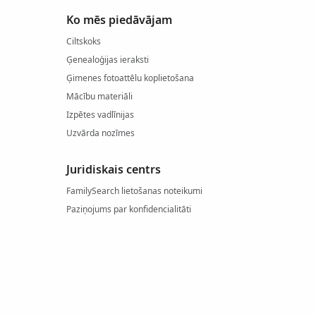
Ko mēs piedāvājam
Ciltskoks
Ģenealoģijas ieraksti
Ģimenes fotoattēlu koplietošana
Mācību materiāli
Izpētes vadlīnijas
Uzvārda nozīmes
Juridiskais centrs
FamilySearch lietošanas noteikumi
Paziņojums par konfidencialitāti