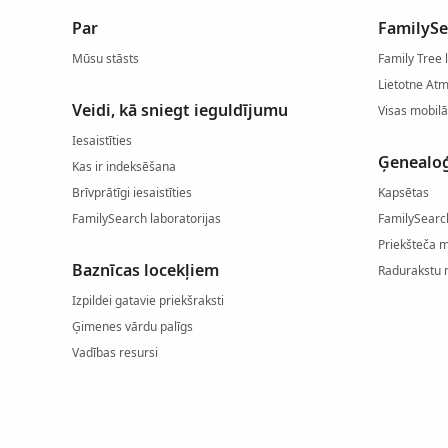
Par
FamilySe
Mūsu stāsts
Family Tree 
Lietotne At
Veidi, kā sniegt ieguldījumu
Visas mobilā
Iesaistīties
Ģenealoģ
Kas ir indeksēšana
Brīvprātīgi iesaistīties
Kapsētas
FamilySearch laboratorijas
FamilySearc
Priekšteča 
Baznīcas locekļiem
Radurakstu 
Izpildei gatavie priekšraksti
Ģimenes vārdu palīgs
Vadības resursi