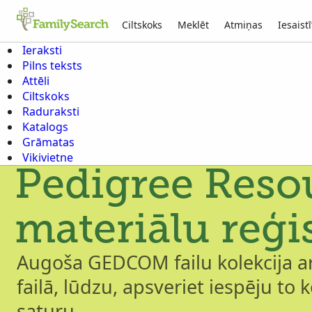
Ciltskoks
Meklēt
Atmiņas
Iesaistī
Ieraksti
Pilns teksts
Attēli
Ciltskoks
Raduraksti
Katalogs
Grāmatas
Vikivietne
Pedigree Resou
materiālu reģis
Augoša GEDCOM failu kolekcija ar
failā, lūdzu, apsveriet iespēju to k
saturu.