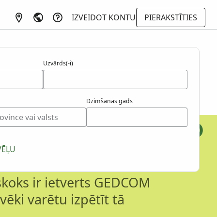
IZVEIDOT KONTU
PIERAKSTĪTIES
Uzvārds(-i)
Dzimšanas gads
akstos ietverto
VĒĻU
tskoks ir ietverts GEDCOM
lvēki varētu izpētīt tā