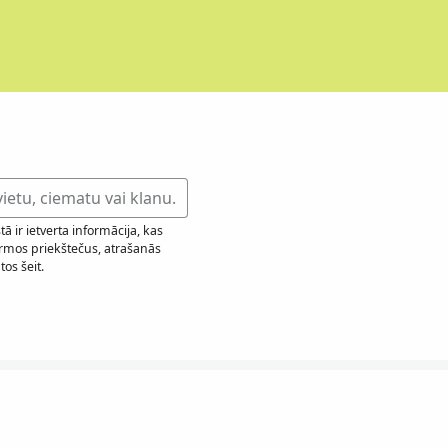
 ir ietverta informācija, kas
irmos priekštečus, atrašanās
os šeit.