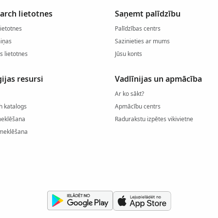
arch lietotnes
Saņemt palīdzību
lietotnes
Palīdzības centrs
miņas
Sazinieties ar mums
s lietotnes
Jūsu konts
ijas resursi
Vadlīnijas un apmācība
Ar ko sākt?
h katalogs
Apmācību centrs
meklēšana
Radurakstu izpētes vikivietne
meklēšana