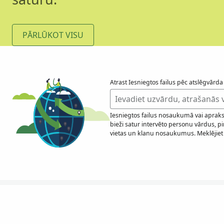
PĀRLŪKOT VISU
Atrast Iesniegtos failus pēc atslēgvārda
Iesniegtos failus nosaukumā vai aprakstā
bieži satur intervēto personu vārdus, p
vietas un klanu nosaukumus. Meklējiet t