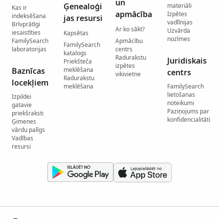
un
Ģenealoģi
materiāli
Kas ir
apmācība
Izpētes
indeksēšana
jas resursi
vadlīnijas
Brīvprātīgi
Ar ko sākt?
Uzvārda
iesaistīties
Kapsētas
nozīmes
FamilySearch
Apmācību
FamilySearch
laboratorijas
centrs
katalogs
Radurakstu
Juridiskais
Priekšteča
izpētes
Baznīcas
meklēšana
centrs
vikivietne
Radurakstu
locekļiem
meklēšana
FamilySearch
lietošanas
Izpildei
noteikumi
gatavie
Paziņojums par
priekšraksti
konfidencialitāti
Ģimenes
vārdu palīgs
Vadības
resursi