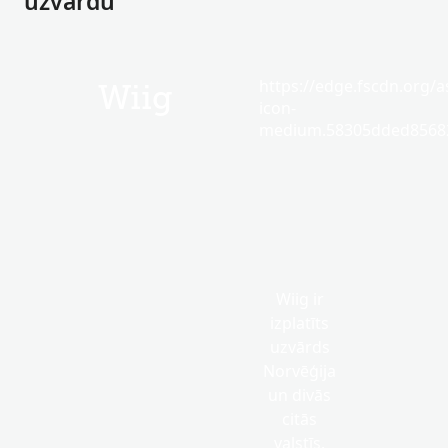
uzvārdu
https://edge.fscdn.org/as
Wiig
icon-
medium.58305dded85682
Wiig ir
izplatīts
uzvārds
Norvēģija
un divās
citās
valstīs.