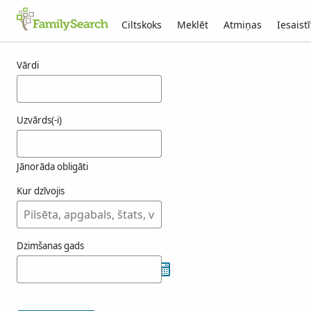
Ciltskoks
Meklēt
Atmiņas
Iesaistī
Rezultāti wiig
Vārdi
Uzvārds(-i)
Jānorāda obligāti
Kur dzīvojis
Dzimšanas gads