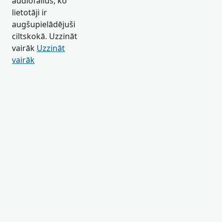
audiofailus, ko
lietotāji ir
augšupielādējuši
ciltskokā. Uzzināt
vairāk
Uzzināt
vairāk