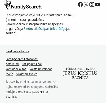
Iedvesmojam cilvēkus it visur rast saikni ar savu
ģimeni — cauri paaudzēm.
FamilySearch ir starptautiska bezpeļņas
organizācija.
Ziedo
vai
kļūsti par brīvprātīgo
jau
šodien!
Piekļuves atbalsts
FamilySearch lietošanas
noteikumi
|
Paziņojums par
konfidencialitāti
|
Valsts un valodas
izvēle
|
Sīkdatņu izvēles
© 2026 by Intellectual Reserve, Inc. All
rights reserved. Pakalpojumu nodrošina
Pēdējo Dienu Svēto Jēzus Kristus
Baznīca
.