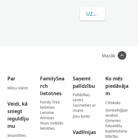
UZZINĀT VAIRĀK PAR 
Mazāk
Par
FamilySea
Saņemt
Ko mēs
rch
palīdzību
piedāvāja
Mūsu stāsts
lietotnes
m
Palīdzības
centrs
Family Tree
Ciltskoks
Veidi, kā
Sazinieties ar
lietotnes
Ģenealoģijas
sniegt
mums
Lietotne
ieraksti
Jūsu konts
ieguldīju
Atmiņas
Ģimenes
Visas mobilās
mu
fotoattēlu
lietotnes
koplietošana
Vadlīnijas
Iesaistīties
Mācību