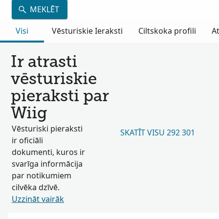
MEKLĒT
Visi
Vēsturiskie Ieraksti
Ciltskoka profili
A
Ir atrasti
vēsturiskie
pieraksti par
Wiig
Vēsturiski pieraksti
SKATĪT VISU 292 301
ir oficiāli
dokumenti, kuros ir
svarīga informācija
par notikumiem
cilvēka dzīvē.
Uzzināt vairāk