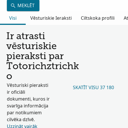
MEKLĒT
Visi
Vēsturiskie Ieraksti
Ciltskoka profili
A
Ir atrasti
vēsturiskie
pieraksti par
Totorichztrichk
o
Vēsturiski pieraksti
SKATĪT VISU 37 180
ir oficiāli
dokumenti, kuros ir
svarīga informācija
par notikumiem
cilvēka dzīvē.
Uzzināt vairāk