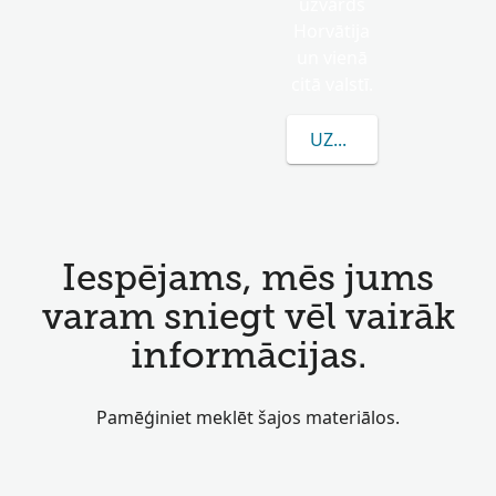
uzvārds
Horvātija
un vienā
citā valstī.
UZZINĀT VAIRĀK PAR
Iespējams, mēs jums
varam sniegt vēl vairāk
informācijas.
Pamēģiniet meklēt šajos materiālos.