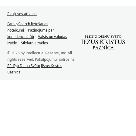
Piekļuves atbalsts
FamilySearch lietošanas
noteikumi
|
Paziņojums par
konfidencialitāti
|
Valsts un valodas
izvēle
|
Sīkdatņu izvēles
© 2026 by Intellectual Reserve, Inc. All
rights reserved. Pakalpojumu nodrošina
Pēdējo Dienu Svēto Jēzus Kristus
Baznīca
.