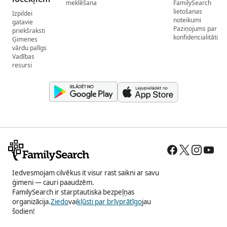
meklēšana
FamilySearch
lietošanas
Izpildei
noteikumi
gatavie
Paziņojums par
priekšraksti
konfidencialitāti
Ģimenes
vārdu palīgs
Vadības
resursi
Iedvesmojam cilvēkus it visur rast saikni ar savu
ģimeni — cauri paaudzēm.
FamilySearch ir starptautiska bezpeļņas
organizācija.
Ziedo
vai
kļūsti par brīvprātīgo
jau
šodien!