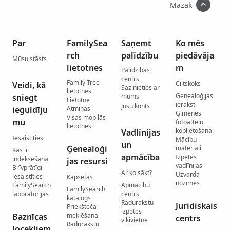
Mazāk
Par
FamilySea
Saņemt
Ko mēs
rch
palīdzību
piedāvāja
Mūsu stāsts
lietotnes
m
Palīdzības
centrs
Family Tree
Ciltskoks
Veidi, kā
Sazinieties ar
lietotnes
Ģenealoģijas
sniegt
mums
Lietotne
ieraksti
Jūsu konts
ieguldīju
Atmiņas
Ģimenes
Visas mobilās
mu
fotoattēlu
lietotnes
koplietošana
Vadlīnijas
Iesaistīties
Mācību
un
Ģenealoģi
materiāli
Kas ir
apmācība
Izpētes
indeksēšana
jas resursi
vadlīnijas
Brīvprātīgi
Ar ko sākt?
Uzvārda
iesaistīties
Kapsētas
nozīmes
FamilySearch
Apmācību
FamilySearch
laboratorijas
centrs
katalogs
Radurakstu
Juridiskais
Priekšteča
izpētes
Baznīcas
meklēšana
centrs
vikivietne
Radurakstu
locekļiem