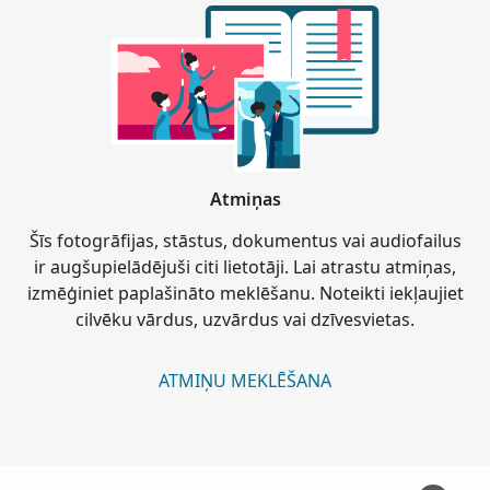
Atmiņas
Šīs fotogrāfijas, stāstus, dokumentus vai audiofailus
ir augšupielādējuši citi lietotāji. Lai atrastu atmiņas,
izmēģiniet paplašināto meklēšanu. Noteikti iekļaujiet
cilvēku vārdus, uzvārdus vai dzīvesvietas.
ATMIŅU MEKLĒŠANA