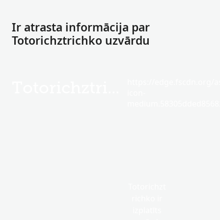
Ir atrasta informācija par
Totorichztrichko uzvārdu
https://edge.fscdn.org/as
Totorichztrichko
icon-
medium.58305dded85682
Totorichzt
richko ir
izplatīts