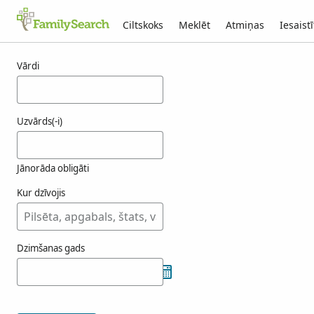
Ciltskoks
Meklēt
Atmiņas
Iesaistī
Rezultāti totorichztrichko
Vārdi
Uzvārds(-i)
Jānorāda obligāti
Kur dzīvojis
Dzimšanas gads