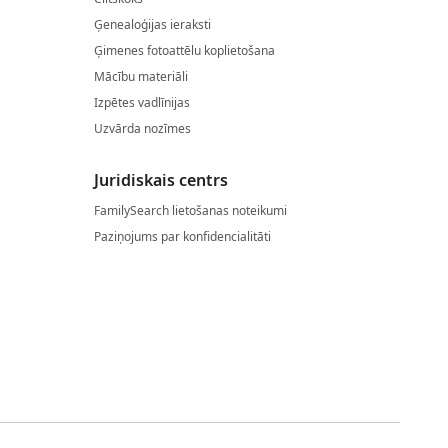
Ģenealoģijas ieraksti
Ģimenes fotoattēlu koplietošana
Mācību materiāli
Izpētes vadlīnijas
Uzvārda nozīmes
Juridiskais centrs
FamilySearch lietošanas noteikumi
Paziņojums par konfidencialitāti