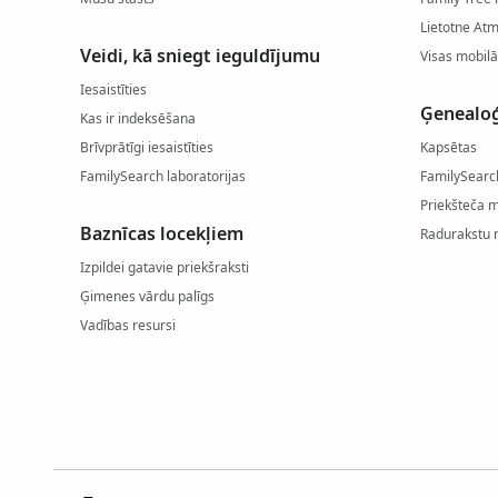
Lietotne At
Veidi, kā sniegt ieguldījumu
Visas mobilā
Iesaistīties
Ģenealoģ
Kas ir indeksēšana
Brīvprātīgi iesaistīties
Kapsētas
FamilySearch laboratorijas
FamilySearc
Priekšteča 
Baznīcas locekļiem
Radurakstu 
Izpildei gatavie priekšraksti
Ģimenes vārdu palīgs
Vadības resursi