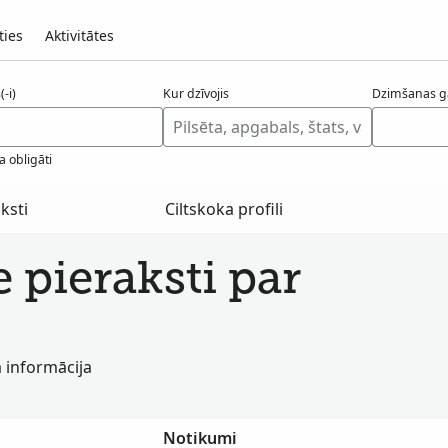
ties
Aktivitātes
-i)
Kur dzīvojis
Dzimšanas g
a obligāti
ksti
Ciltskoka profili
e pieraksti par
a informācija
Notikumi