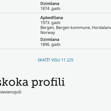
Dzimšana
1874. gads
Apbedīšana
1973. gads
Bergen, Bergen kommune, Hordaland 
Norway
Dzimšana
1896. gads
SKATĪT VISU 11 225
tskoka profili
 pievienojuši