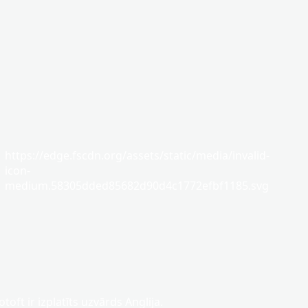
https://edge.fscdn.org/assets/static/media/invalid-
icon-
medium.58305dded85682d90d4c1772efbf1185.svg
otoft ir izplatīts uzvārds Anglija.