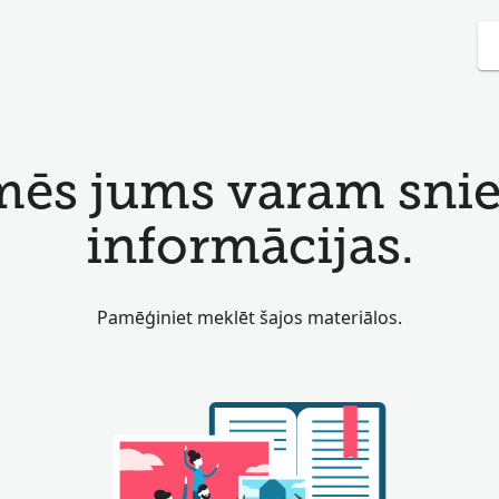
mēs jums varam snieg
informācijas.
Pamēģiniet meklēt šajos materiālos.