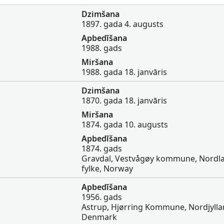
Dzimšana
1897. gada 4. augusts
Apbedīšana
1988. gads
Miršana
1988. gada 18. janvāris
Dzimšana
1870. gada 18. janvāris
Miršana
1874. gada 10. augusts
Apbedīšana
1874. gads
Gravdal, Vestvågøy kommune, Nordl
fylke, Norway
Apbedīšana
1956. gads
Astrup, Hjørring Kommune, Nordjylla
Denmark