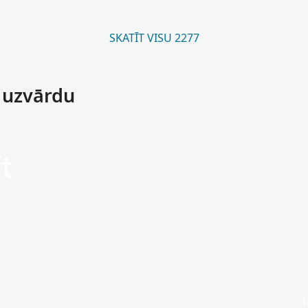
SKATĪT VISU 2277
t uzvārdu
t
T