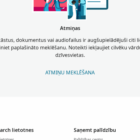
Atmiņas
stāstus, dokumentus vai audiofailus ir augšupielādējuši citi lie
niet paplašināto meklēšanu. Noteikti iekļaujiet cilvēku vārd
dzīvesvietas.
ATMIŅU MEKLĒŠANA
arch lietotnes
Saņemt palīdzību
lietotnes
Palīdzības centrs