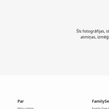
Šīs fotogrāfijas, 
atmiņas, izmēģi
Par
FamilySe
Mūsu stāsts
Family Tree 