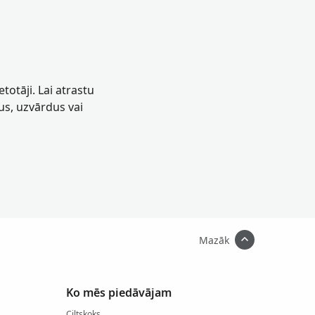
totāji. Lai atrastu
us, uzvārdus vai
Mazāk
Ko mēs piedāvājam
Ciltskoks