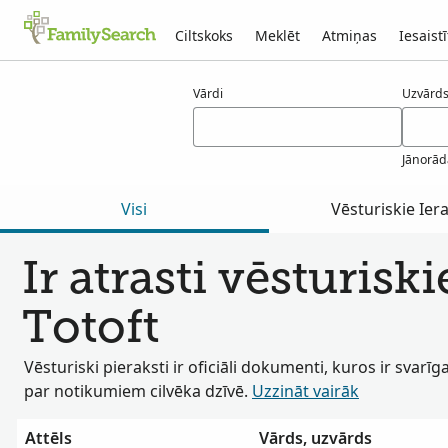
Ciltskoks
Meklēt
Atmiņas
Iesaistī
Rezultāti totoft
Vārdi
Uzvārds(
Jānorād
Visi
Vēsturiskie Iera
Ir atrasti vēsturiski
Totoft
Vēsturiski pieraksti ir oficiāli dokumenti, kuros ir svarīg
par notikumiem cilvēka dzīvē.
Uzzināt vairāk
Attēls
Vārds, uzvārds