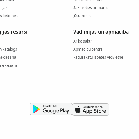
miņas
Sazinieties ar mums
s lietotnes
Jūsu konts
ijas resursi
Vadlīnijas un apmācība
Ar ko sākt?
h katalogs
Apmācību centrs
meklēšana
Radurakstu izpētes vikivietne
meklēšana