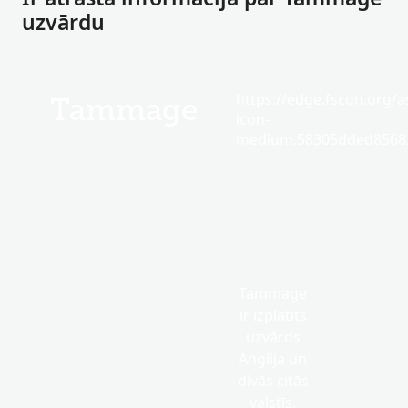
uzvārdu
https://edge.fscdn.org/as
Tammage
icon-
medium.58305dded85682
Tammage
ir izplatīts
uzvārds
Anglija un
divās citās
valstīs.