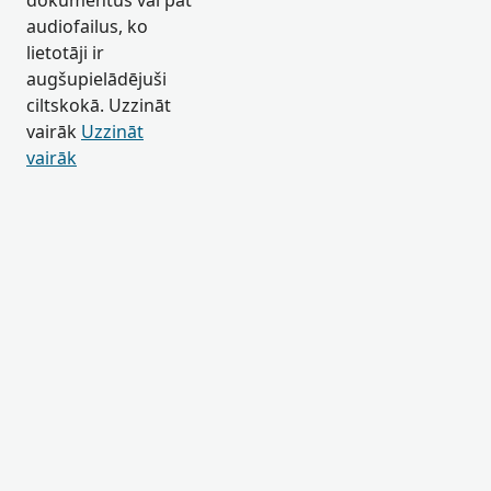
dokumentus vai pat
audiofailus, ko
lietotāji ir
augšupielādējuši
ciltskokā. Uzzināt
vairāk
Uzzināt
vairāk