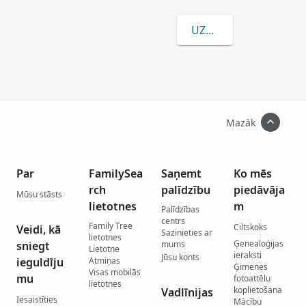
UZZINĀT VAIRĀK PAR
Mazāk
Par
FamilySea
Saņemt
Ko mēs
rch
palīdzību
piedāvāja
Mūsu stāsts
lietotnes
m
Palīdzības
centrs
Family Tree
Ciltskoks
Veidi, kā
Sazinieties ar
lietotnes
Ģenealoģijas
sniegt
mums
Lietotne
ieraksti
Jūsu konts
ieguldīju
Atmiņas
Ģimenes
Visas mobilās
mu
fotoattēlu
lietotnes
koplietošana
Vadlīnijas
Iesaistīties
Mācību