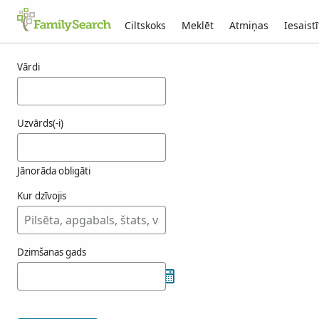
Ciltskoks
Meklēt
Atmiņas
Iesaistī
Rezultāti tammage
Vārdi
Uzvārds(-i)
Jānorāda obligāti
Kur dzīvojis
Dzimšanas gads