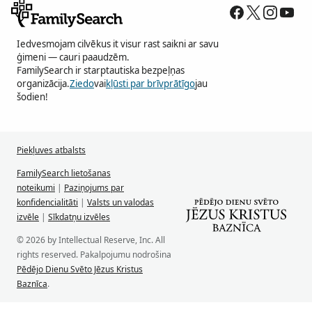
Iedvesmojam cilvēkus it visur rast saikni ar savu
ģimeni — cauri paaudzēm.
FamilySearch ir starptautiska bezpeļņas
organizācija.
Ziedo
vai
kļūsti par brīvprātīgo
jau
šodien!
Piekļuves atbalsts
FamilySearch lietošanas
noteikumi
|
Paziņojums par
konfidencialitāti
|
Valsts un valodas
izvēle
|
Sīkdatņu izvēles
© 2026 by Intellectual Reserve, Inc. All
rights reserved. Pakalpojumu nodrošina
Pēdējo Dienu Svēto Jēzus Kristus
Baznīca
.