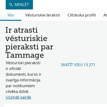
MEKLĒT
Visi
Vēsturiskie Ieraksti
Ciltskoka profili
A
Ir atrasti
vēsturiskie
pieraksti par
Tammage
Vēsturiski pieraksti
SKATĪT VISU 13 271
ir oficiāli
dokumenti, kuros ir
svarīga informācija
par notikumiem
cilvēka dzīvē.
Uzzināt vairāk