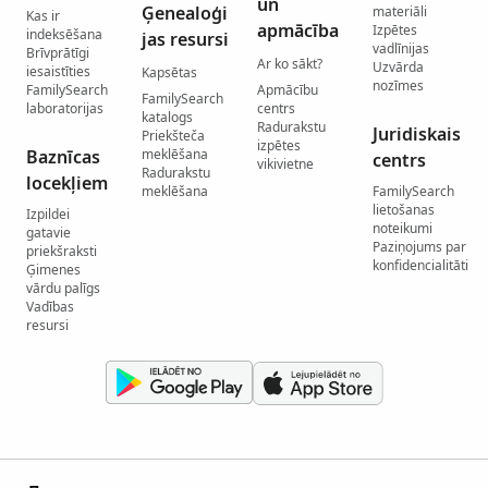
un
Ģenealoģi
materiāli
Kas ir
apmācība
Izpētes
indeksēšana
jas resursi
vadlīnijas
Brīvprātīgi
Ar ko sākt?
Uzvārda
iesaistīties
Kapsētas
nozīmes
FamilySearch
Apmācību
FamilySearch
laboratorijas
centrs
katalogs
Radurakstu
Juridiskais
Priekšteča
izpētes
Baznīcas
meklēšana
centrs
vikivietne
Radurakstu
locekļiem
meklēšana
FamilySearch
lietošanas
Izpildei
noteikumi
gatavie
Paziņojums par
priekšraksti
konfidencialitāti
Ģimenes
vārdu palīgs
Vadības
resursi