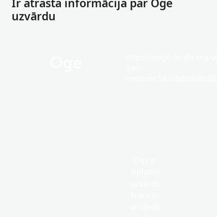
Ir atrasta informācija par Oge
uzvārdu
https://edge.fscdn.org/as
Oge
icon-
medium.58305dded85682
Oge ir
izplatīts
uzvārds
Francija
un divās