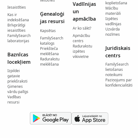
lietotnes
koplietošana
Vadlīnijas
Iesaistīties
Mācību
un
Ģenealoģi
materiāli
Kas ir
apmācība
Izpētes
indeksēšana
jas resursi
vadlīnijas
Brīvprātīgi
Ar ko sākt?
Uzvārda
iesaistīties
Kapsētas
nozīmes
FamilySearch
Apmācību
FamilySearch
laboratorijas
centrs
katalogs
Radurakstu
Juridiskais
Priekšteča
izpētes
Baznīcas
meklēšana
centrs
vikivietne
Radurakstu
locekļiem
meklēšana
FamilySearch
lietošanas
Izpildei
noteikumi
gatavie
Paziņojums par
priekšraksti
konfidencialitāti
Ģimenes
vārdu palīgs
Vadības
resursi