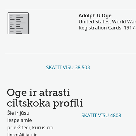
Vairāk
Adolph U Oge
United States, World War
Registration Cards, 1917
SKATĪT VISU 38 503
Oge ir atrasti
ciltskoka profili
Šie ir jūsu
SKATĪT VISU 4808
iespējamie
priekšteči, kurus citi
lietotāji jau ir