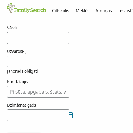
Ciltskoks
Meklēt
Atmiņas
Iesaistī
Rezultāti oge
Vārdi
Uzvārds(-i)
Jānorāda obligāti
Kur dzīvojis
Dzimšanas gads