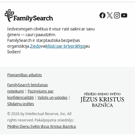
Iedvesmojam cilvēkus it visur rast saikni ar savu
ģimeni — cauri paaudzēm.
FamilySearch ir starptautiska bezpeļņas
organizācija.
Ziedo
vai
kļūsti par brīvprātīgo
jau
šodien!
Pieejamības atbalsts
FamilySearch lietošanas
noteikumi
|
Paziņojums par
konfidencialitāti
|
Valstis un valodas
|
Sīkdatņu izvēles
© 2026 by Intellectual Reserve, Inc. All
rights reserved. Pakalpojuma sniedzējs:
Pēdējo Dienu Svēto Jēzus Kristus Baznīca