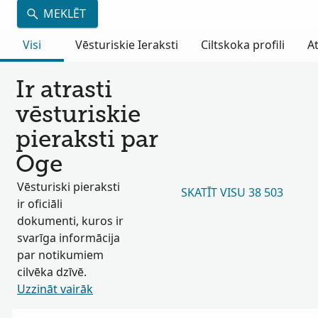
MEKLĒT
Visi
Vēsturiskie Ieraksti
Ciltskoka profili
A
Ir atrasti
vēsturiskie
pieraksti par
Oge
Vēsturiski pieraksti
SKATĪT VISU 38 503
ir oficiāli
dokumenti, kuros ir
svarīga informācija
par notikumiem
cilvēka dzīvē.
Uzzināt vairāk