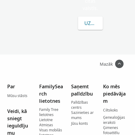
citās
valstīs.
UZZINĀT VAIRĀK PAR
Mazāk
Par
FamilySea
Saņemt
Ko mēs
rch
palīdzību
piedāvāja
Mūsu stāsts
lietotnes
m
Palīdzības
centrs
Family Tree
Ciltskoks
Veidi, kā
Sazinieties ar
lietotnes
Ģenealoģijas
sniegt
mums
Lietotne
ieraksti
Jūsu konts
ieguldīju
Atmiņas
Ģimenes
Visas mobilās
mu
fotoattēlu