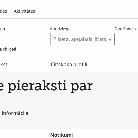
ties
Aktivitātes
-i)
Kur dzīvojis
Dzimšanas g
a obligāti
ksti
Ciltskoka profili
e pieraksti par
a informācija
Notikumi