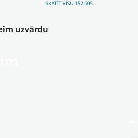
SKATĪT VISU 152 605
heim uzvārdu
im
Munh