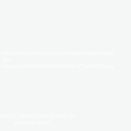
https://edge.fscdn.org/assets/static/media/invalid-
icon-
medium.58305dded85682d90d4c1772efbf1185.svg
eim ir izplatīts uzvārds Vācija un
divās citās valstīs.