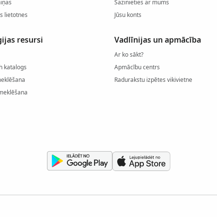
miņas
Sazinieties ar mums
s lietotnes
Jūsu konts
ijas resursi
Vadlīnijas un apmācība
Ar ko sākt?
h katalogs
Apmācību centrs
meklēšana
Radurakstu izpētes vikivietne
meklēšana