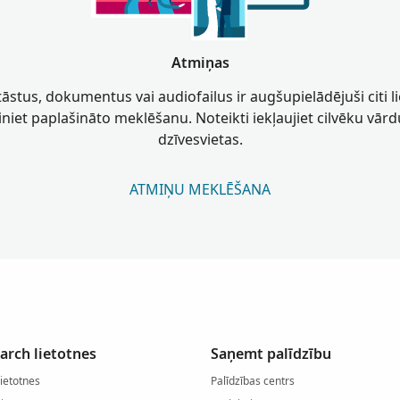
Atmiņas
stāstus, dokumentus vai audiofailus ir augšupielādējuši citi lie
niet paplašināto meklēšanu. Noteikti iekļaujiet cilvēku vārd
dzīvesvietas.
ATMIŅU MEKLĒŠANA
arch lietotnes
Saņemt palīdzību
lietotnes
Palīdzības centrs