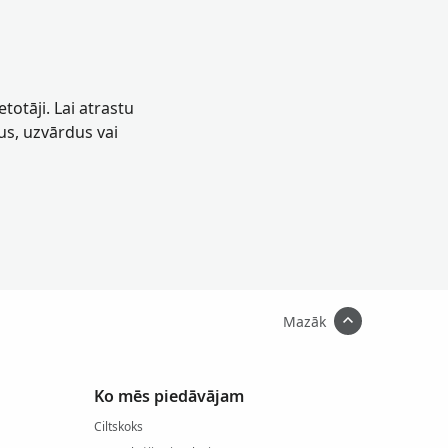
totāji. Lai atrastu
us, uzvārdus vai
Mazāk
Ko mēs piedāvājam
Ciltskoks