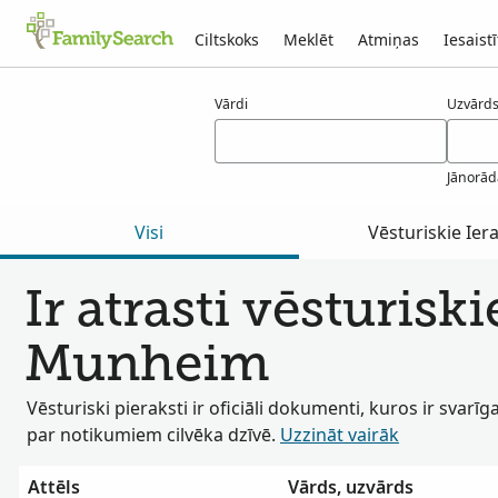
Ciltskoks
Meklēt
Atmiņas
Iesaistī
Rezultāti munheim
Vārdi
Uzvārds(
Jānorād
Visi
Vēsturiskie Iera
Ir atrasti vēsturiski
Munheim
Vēsturiski pieraksti ir oficiāli dokumenti, kuros ir svarīg
par notikumiem cilvēka dzīvē.
Uzzināt vairāk
Attēls
Vārds, uzvārds