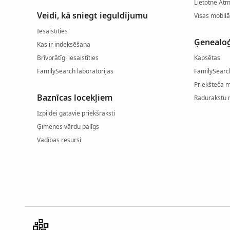
Lietotne At
Veidi, kā sniegt ieguldījumu
Visas mobilā
Iesaistīties
Ģenealoģ
Kas ir indeksēšana
Brīvprātīgi iesaistīties
Kapsētas
FamilySearch laboratorijas
FamilySearc
Priekšteča 
Baznīcas locekļiem
Radurakstu 
Izpildei gatavie priekšraksti
Ģimenes vārdu palīgs
Vadības resursi