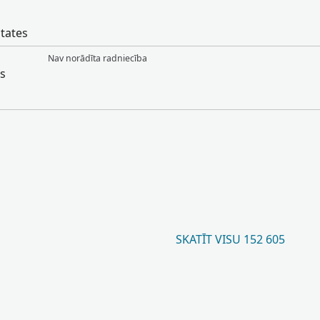
tates
Nav norādīta radniecība
es
SKATĪT VISU 152 605