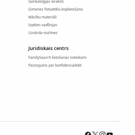
Ģenealoģijas ieraksti
Ģimenes fotoattēlu koplietošana
Mācību materiāli
Izpētes vadlīnijas
Uzvārda nozīmes
Juridiskais centrs
FamilySearch lietošanas noteikumi
Paziņojums par konfidencialitāti