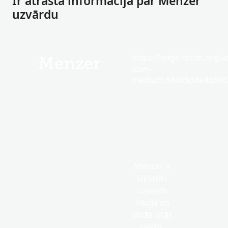
Ir atrasta informācija par Menzer
uzvārdu
https://edge.fscdn.org/as
Menzer
icon-
medium.58305dded85682
Menzer ir
izplatīts
uzvārds
Vācija un
divās citās
valstīs.