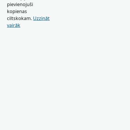
pievienojuši
kopienas
ciltskokam.
Uzzināt
vairāk