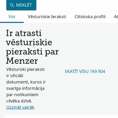
MEKLĒT
Visi
Vēsturiskie Ieraksti
Ciltskoka profili
A
Ir atrasti
vēsturiskie
pieraksti par
Menzer
Vēsturiski pieraksti
SKATĪT VISU 169 904
ir oficiāli
dokumenti, kuros ir
svarīga informācija
par notikumiem
cilvēka dzīvē.
Uzzināt vairāk