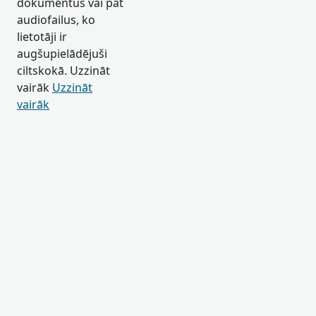
dokumentus vai pat
audiofailus, ko
lietotāji ir
augšupielādējuši
ciltskokā. Uzzināt
vairāk
Uzzināt
vairāk