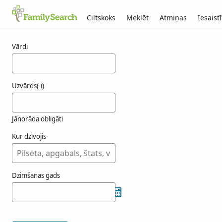
Ciltskoks
Meklēt
Atmiņas
Iesaistī
Rezultāti menzer
Vārdi
Uzvārds(-i)
Jānorāda obligāti
Kur dzīvojis
Dzimšanas gads