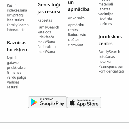
un
Ģenealoģi
materiāli
Kas ir
apmācība
Izpētes
indeksēšana
jas resursi
vadlīnijas
Brīvprātīgi
Ar ko sākt?
Uzvārda
iesaistīties
Kapsētas
nozīmes
FamilySearch
Apmācību
FamilySearch
laboratorijas
centrs
katalogs
Radurakstu
Juridiskais
Priekšteča
izpētes
Baznīcas
meklēšana
centrs
vikivietne
Radurakstu
locekļiem
meklēšana
FamilySearch
lietošanas
Izpildei
noteikumi
gatavie
Paziņojums par
priekšraksti
konfidencialitāti
Ģimenes
vārdu palīgs
Vadības
resursi