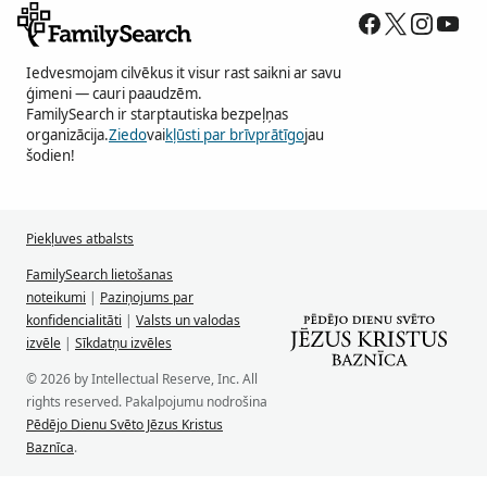
Iedvesmojam cilvēkus it visur rast saikni ar savu
ģimeni — cauri paaudzēm.
FamilySearch ir starptautiska bezpeļņas
organizācija.
Ziedo
vai
kļūsti par brīvprātīgo
jau
šodien!
Piekļuves atbalsts
FamilySearch lietošanas
noteikumi
|
Paziņojums par
konfidencialitāti
|
Valsts un valodas
izvēle
|
Sīkdatņu izvēles
© 2026 by Intellectual Reserve, Inc. All
rights reserved. Pakalpojumu nodrošina
Pēdējo Dienu Svēto Jēzus Kristus
Baznīca
.