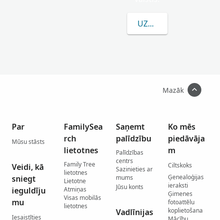
UZZINĀT VAIRĀK PAR
Mazāk
Par
FamilySea
Saņemt
Ko mēs
rch
palīdzību
piedāvāja
Mūsu stāsts
lietotnes
m
Palīdzības
centrs
Family Tree
Ciltskoks
Veidi, kā
Sazinieties ar
lietotnes
Ģenealoģijas
sniegt
mums
Lietotne
ieraksti
Jūsu konts
ieguldīju
Atmiņas
Ģimenes
Visas mobilās
mu
fotoattēlu
lietotnes
koplietošana
Vadlīnijas
Iesaistīties
Mācību