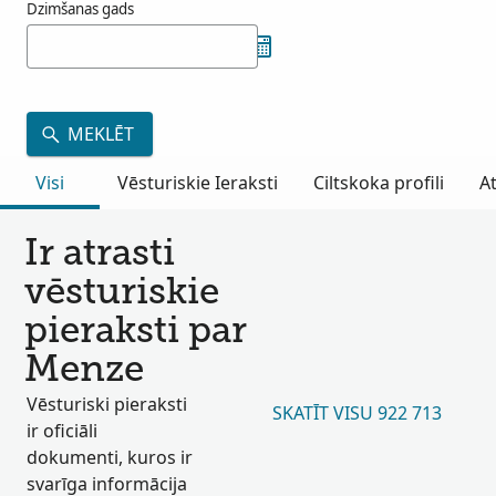
Dzimšanas gads
MEKLĒT
Visi
Vēsturiskie Ieraksti
Ciltskoka profili
A
Ir atrasti
vēsturiskie
pieraksti par
Menze
Vēsturiski pieraksti
SKATĪT VISU 922 713
ir oficiāli
dokumenti, kuros ir
svarīga informācija