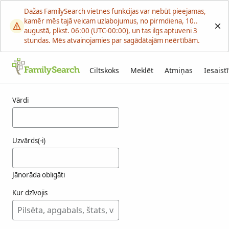
Dažas FamilySearch vietnes funkcijas var nebūt pieejamas,
kamēr mēs tajā veicam uzlabojumus, no pirmdiena, 10..
augustā, plkst. 06:00 (UTC-00:00), un tas ilgs aptuveni 3
stundas. Mēs atvainojamies par sagādātajām neērtībām.
Ciltskoks
Meklēt
Atmiņas
Iesaistī
Rezultāti menze
Vārdi
Uzvārds(-i)
Jānorāda obligāti
Kur dzīvojis