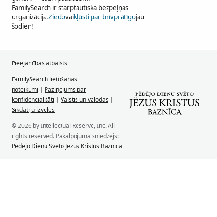
FamilySearch ir starptautiska bezpeļņas
organizācija.
Ziedo
vai
kļūsti par brīvprātīgo
jau
šodien!
Pieejamības atbalsts
FamilySearch lietošanas
noteikumi
|
Paziņojums par
konfidencialitāti
|
Valstis un valodas
|
Sīkdatņu izvēles
© 2026 by Intellectual Reserve, Inc. All
rights reserved. Pakalpojuma sniedzējs:
Pēdējo Dienu Svēto Jēzus Kristus Baznīca