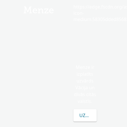
https://edge.fscdn.org/as
Menze
icon-
medium.58305dded85682
Menze ir
izplatīts
uzvārds
Vācija un
divās citās
valstīs.
UZZINĀT VAIRĀK PAR