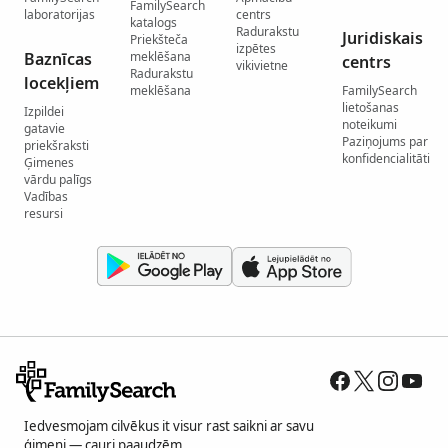
FamilySearch
laboratorijas
centrs
katalogs
Radurakstu
Juridiskais
Priekšteča
izpētes
Baznīcas
meklēšana
centrs
vikivietne
Radurakstu
locekļiem
meklēšana
FamilySearch
lietošanas
Izpildei
noteikumi
gatavie
Paziņojums par
priekšraksti
konfidencialitāti
Ģimenes
vārdu palīgs
Vadības
resursi
Iedvesmojam cilvēkus it visur rast saikni ar savu
ģimeni — cauri paaudzēm.