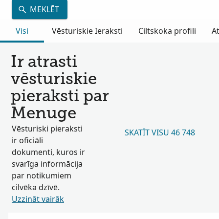
MEKLĒT
Visi
Vēsturiskie Ieraksti
Ciltskoka profili
A
Ir atrasti
vēsturiskie
pieraksti par
Menuge
Vēsturiski pieraksti
SKATĪT VISU 46 748
ir oficiāli
dokumenti, kuros ir
svarīga informācija
par notikumiem
cilvēka dzīvē.
Uzzināt vairāk