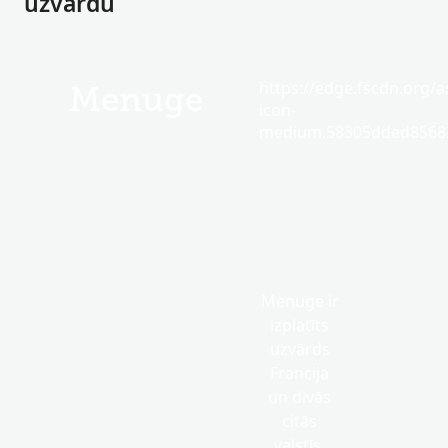
uzvārdu
https://edge.fscdn.org/as
Menuge
icon-
medium.58305dded85682
Menuge ir
izplatīts
uzvārds
Francija
un divās
citās
valstīs.