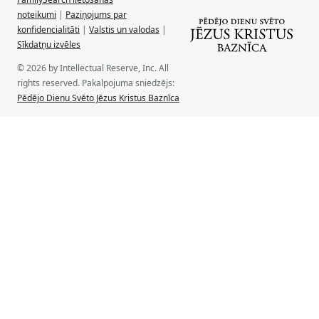
noteikumi
|
Paziņojums par
konfidencialitāti
|
Valstis un valodas
|
Sīkdatņu izvēles
© 2026 by Intellectual Reserve, Inc. All
rights reserved. Pakalpojuma sniedzējs:
Pēdējo Dienu Svēto Jēzus Kristus Baznīca