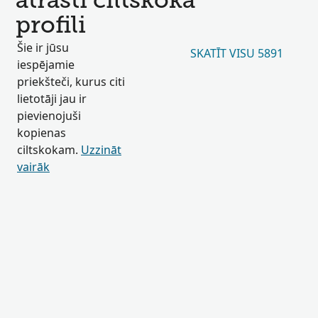
atrasti ciltskoka
profili
Šie ir jūsu
SKATĪT VISU 5891
iespējamie
priekšteči, kurus citi
lietotāji jau ir
pievienojuši
kopienas
ciltskokam.
Uzzināt
vairāk