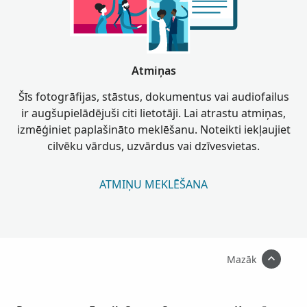
Atmiņas
Šīs fotogrāfijas, stāstus, dokumentus vai audiofailus
ir augšupielādējuši citi lietotāji. Lai atrastu atmiņas,
izmēģiniet paplašināto meklēšanu. Noteikti iekļaujiet
cilvēku vārdus, uzvārdus vai dzīvesvietas.
ATMIŅU MEKLĒŠANA
Mazāk