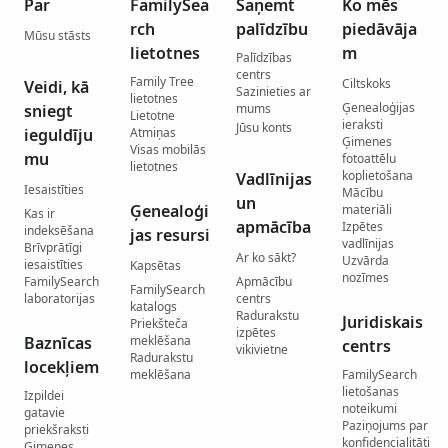
Par
FamilySea
Saņemt
Ko mēs
rch
palīdzību
piedāvāja
Mūsu stāsts
lietotnes
m
Palīdzības
centrs
Family Tree
Ciltskoks
Veidi, kā
Sazinieties ar
lietotnes
Ģenealoģijas
sniegt
mums
Lietotne
ieraksti
Jūsu konts
ieguldīju
Atmiņas
Ģimenes
Visas mobilās
mu
fotoattēlu
lietotnes
koplietošana
Vadlīnijas
Iesaistīties
Mācību
un
Ģenealoģi
materiāli
Kas ir
apmācība
Izpētes
indeksēšana
jas resursi
vadlīnijas
Brīvprātīgi
Ar ko sākt?
Uzvārda
iesaistīties
Kapsētas
nozīmes
FamilySearch
Apmācību
FamilySearch
laboratorijas
centrs
katalogs
Radurakstu
Juridiskais
Priekšteča
izpētes
Baznīcas
meklēšana
centrs
vikivietne
Radurakstu
locekļiem
meklēšana
FamilySearch
lietošanas
Izpildei
noteikumi
gatavie
Paziņojums par
priekšraksti
konfidencialitāti
Ģimenes