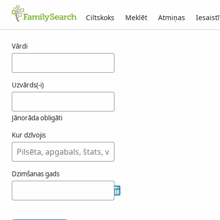
Ciltskoks
Meklēt
Atmiņas
Iesaistī
Rezultāti menuge
Vārdi
Uzvārds(-i)
Jānorāda obligāti
Kur dzīvojis
Dzimšanas gads