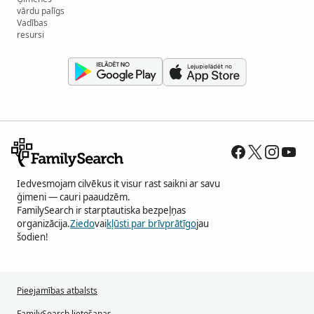
vārdu palīgs
Vadības
resursi
Iedvesmojam cilvēkus it visur rast saikni ar savu
ģimeni — cauri paaudzēm.
FamilySearch ir starptautiska bezpeļņas
organizācija.
Ziedo
vai
kļūsti par brīvprātīgo
jau
šodien!
Pieejamības atbalsts
FamilySearch lietošanas