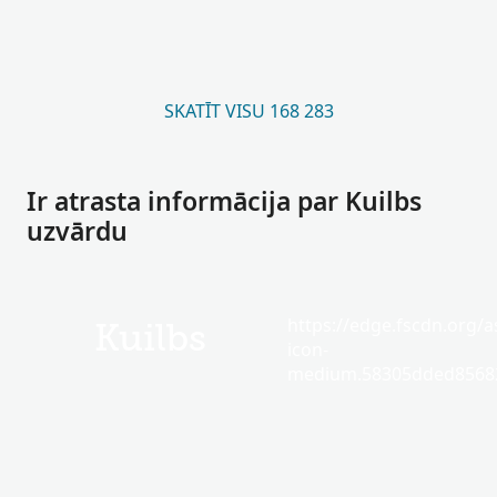
SKATĪT VISU 168 283
Ir atrasta informācija par Kuilbs
uzvārdu
https://edge.fscdn.org/as
Kuilbs
icon-
medium.58305dded85682