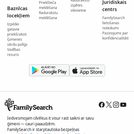
Radurakstu
Juridiskais
Priekšteča
izpētes
Baznīcas
meklēšana
centrs
vikivietne
Radurakstu
locekļiem
meklēšana
FamilySearch
lietošanas
Izpildei
noteikumi
gatavie
Paziņojums par
priekšraksti
konfidencialitāti
Ģimenes
vārdu palīgs
Vadības
resursi
Iedvesmojam cilvēkus it visur rast saikni ar savu
ģimeni — cauri paaudzēm.
FamilySearch ir starptautiska bezpeļņas