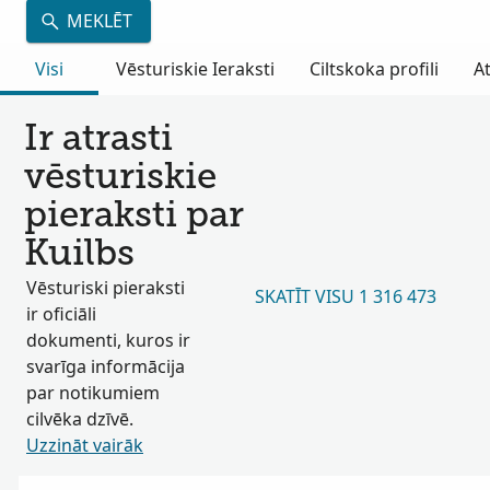
MEKLĒT
Visi
Vēsturiskie Ieraksti
Ciltskoka profili
A
Ir atrasti
vēsturiskie
pieraksti par
Kuilbs
Vēsturiski pieraksti
SKATĪT VISU 1 316 473
ir oficiāli
dokumenti, kuros ir
svarīga informācija
par notikumiem
cilvēka dzīvē.
Uzzināt vairāk