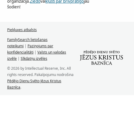
organizācija.
Ziedo
vai
kļūsti par brīvprātīgo
jau
šodien!
Piekļuves atbalsts
FamilySearch lietošanas
noteikumi
|
Paziņojums par
konfidencialitāti
|
Valsts un valodas
izvēle
|
Sīkdatņu izvēles
© 2026 by Intellectual Reserve, Inc. All
rights reserved. Pakalpojumu nodrošina
Pēdējo Dienu Svēto Jēzus Kristus
Baznīca
.