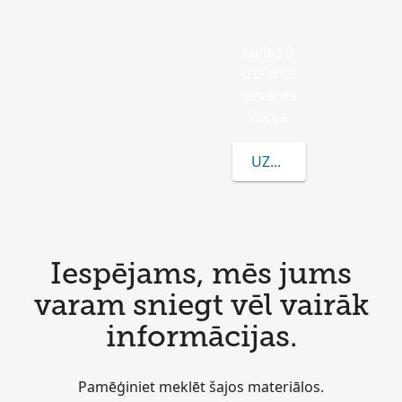
Kuilbs ir
izplatīts
uzvārds
Vācija.
UZZINĀT VAIRĀK PAR 
Iespējams, mēs jums
varam sniegt vēl vairāk
informācijas.
Pamēģiniet meklēt šajos materiālos.