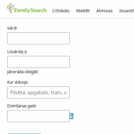
Ciltskoks
Meklēt
Atmiņas
Iesaistī
Rezultāti kuilbs
Vārdi
Uzvārds(-i)
Jānorāda obligāti
Kur dzīvojis
Dzimšanas gads