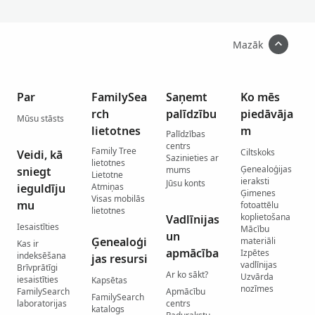
Mazāk
Par
FamilySea
Saņemt
Ko mēs
rch
palīdzību
piedāvāja
Mūsu stāsts
lietotnes
m
Palīdzības
centrs
Family Tree
Ciltskoks
Veidi, kā
Sazinieties ar
lietotnes
Ģenealoģijas
sniegt
mums
Lietotne
ieraksti
Jūsu konts
ieguldīju
Atmiņas
Ģimenes
Visas mobilās
mu
fotoattēlu
lietotnes
koplietošana
Vadlīnijas
Iesaistīties
Mācību
un
Ģenealoģi
materiāli
Kas ir
apmācība
Izpētes
indeksēšana
jas resursi
vadlīnijas
Brīvprātīgi
Ar ko sākt?
Uzvārda
iesaistīties
Kapsētas
nozīmes
FamilySearch
Apmācību
FamilySearch
laboratorijas
centrs
katalogs