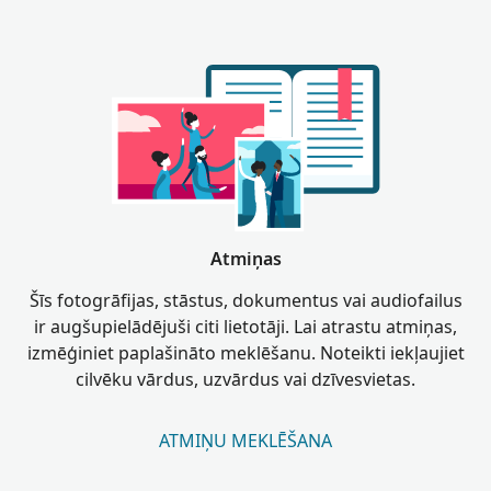
Atmiņas
Šīs fotogrāfijas, stāstus, dokumentus vai audiofailus
ir augšupielādējuši citi lietotāji. Lai atrastu atmiņas,
izmēģiniet paplašināto meklēšanu. Noteikti iekļaujiet
cilvēku vārdus, uzvārdus vai dzīvesvietas.
ATMIŅU MEKLĒŠANA