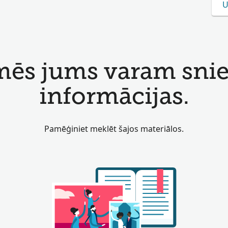
U
mēs jums varam snieg
informācijas.
Pamēģiniet meklēt šajos materiālos.