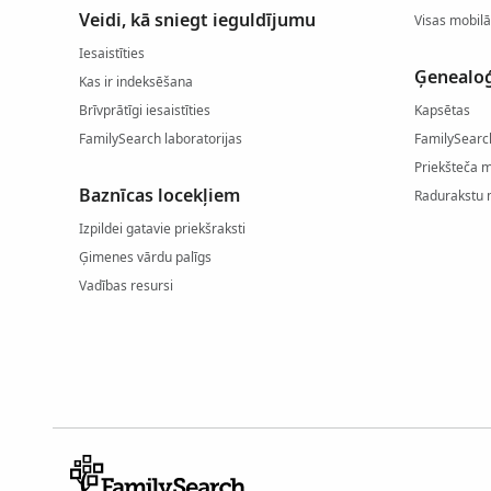
Veidi, kā sniegt ieguldījumu
Visas mobilā
Iesaistīties
Ģenealoģ
Kas ir indeksēšana
Brīvprātīgi iesaistīties
Kapsētas
FamilySearch laboratorijas
FamilySearc
Priekšteča 
Baznīcas locekļiem
Radurakstu 
Izpildei gatavie priekšraksti
Ģimenes vārdu palīgs
Vadības resursi