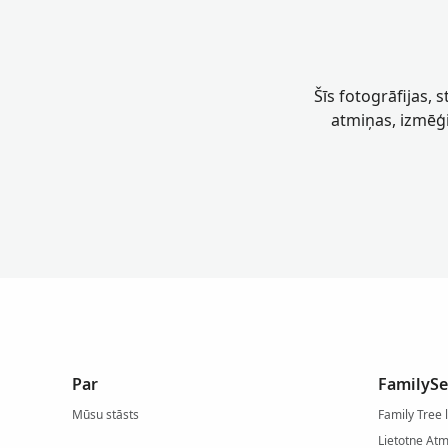
Šīs fotogrāfijas, 
atmiņas, izmēģi
Par
FamilySe
Mūsu stāsts
Family Tree 
Lietotne At