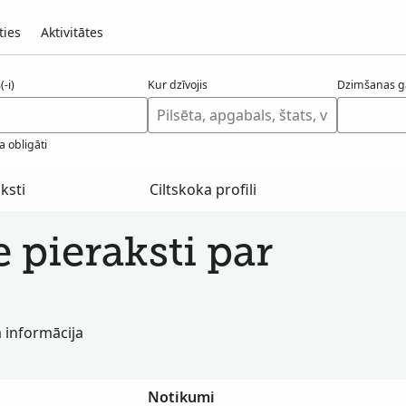
ties
Aktivitātes
-i)
Kur dzīvojis
Dzimšanas g
a obligāti
ksti
Ciltskoka profili
e pieraksti par
a informācija
Notikumi