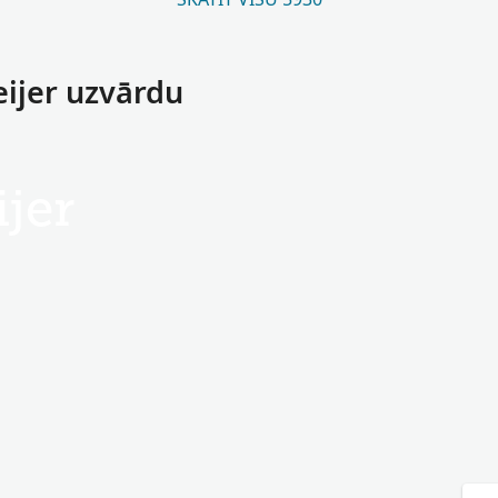
eijer uzvārdu
jer