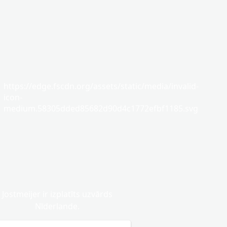
https://edge.fscdn.org/assets/static/media/invalid-
icon-
medium.58305dded85682d90d4c1772efbf1185.svg
Jostmeijer ir izplatīts uzvārds
Nīderlande.