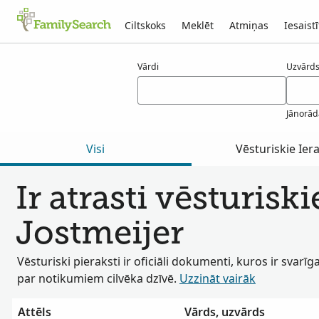
Ciltskoks
Meklēt
Atmiņas
Iesaistī
Rezultāti jostmeijer
Vārdi
Uzvārds(
Jānorād
Visi
Vēsturiskie Iera
Ir atrasti vēsturiski
Jostmeijer
Vēsturiski pieraksti ir oficiāli dokumenti, kuros ir svarīg
par notikumiem cilvēka dzīvē.
Uzzināt vairāk
Attēls
Vārds, uzvārds