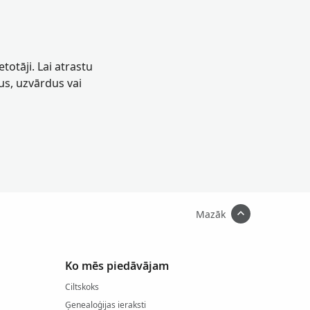
totāji. Lai atrastu
us, uzvārdus vai
Mazāk
Ko mēs piedāvājam
Ciltskoks
Ģenealoģijas ieraksti