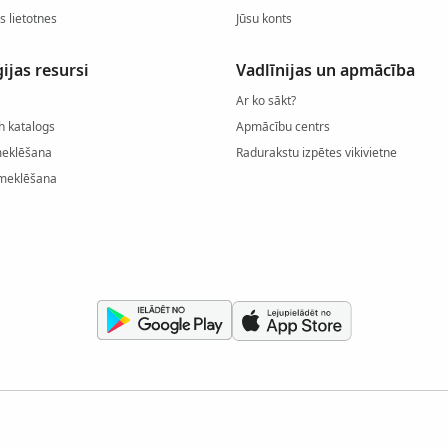
s lietotnes
Jūsu konts
ijas resursi
Vadlīnijas un apmācība
Ar ko sākt?
h katalogs
Apmācību centrs
meklēšana
Radurakstu izpētes vikivietne
meklēšana