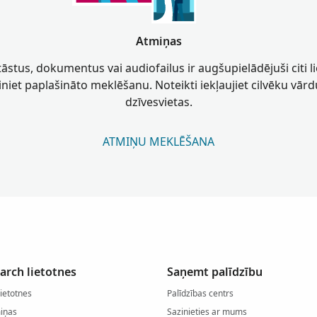
Atmiņas
stāstus, dokumentus vai audiofailus ir augšupielādējuši citi lie
niet paplašināto meklēšanu. Noteikti iekļaujiet cilvēku vārd
dzīvesvietas.
ATMIŅU MEKLĒŠANA
arch lietotnes
Saņemt palīdzību
lietotnes
Palīdzības centrs
miņas
Sazinieties ar mums