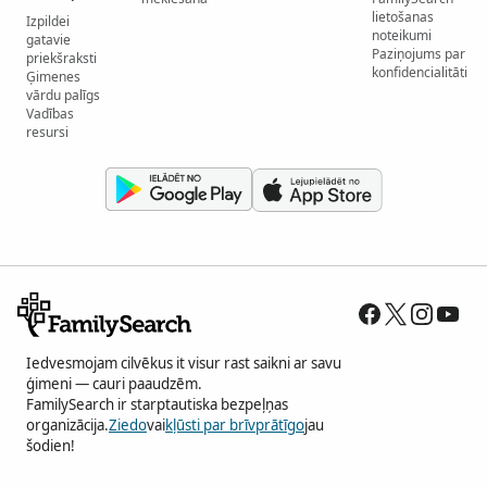
lietošanas
Izpildei
noteikumi
gatavie
Paziņojums par
priekšraksti
konfidencialitāti
Ģimenes
vārdu palīgs
Vadības
resursi
Iedvesmojam cilvēkus it visur rast saikni ar savu
ģimeni — cauri paaudzēm.
FamilySearch ir starptautiska bezpeļņas
organizācija.
Ziedo
vai
kļūsti par brīvprātīgo
jau
šodien!