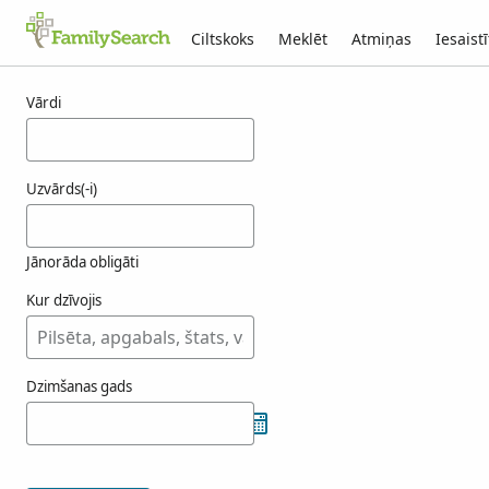
Ciltskoks
Meklēt
Atmiņas
Iesaistī
Rezultāti hrehovich
Vārdi
Uzvārds(-i)
Jānorāda obligāti
Kur dzīvojis
Dzimšanas gads