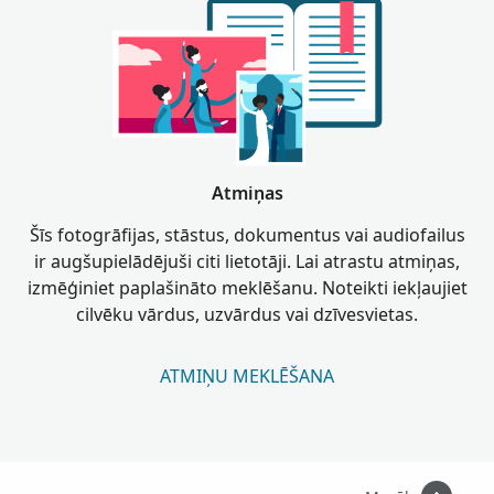
Atmiņas
Šīs fotogrāfijas, stāstus, dokumentus vai audiofailus
ir augšupielādējuši citi lietotāji. Lai atrastu atmiņas,
izmēģiniet paplašināto meklēšanu. Noteikti iekļaujiet
cilvēku vārdus, uzvārdus vai dzīvesvietas.
ATMIŅU MEKLĒŠANA