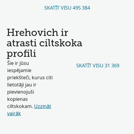
SKATĪT VISU 495 384
Hrehovich ir
atrasti ciltskoka
profili
Šie ir jūsu
SKATĪT VISU 31 369
iespējamie
priekšteči, kurus citi
lietotāji jau ir
pievienojuši
kopienas
ciltskokam.
Uzzināt
vairāk