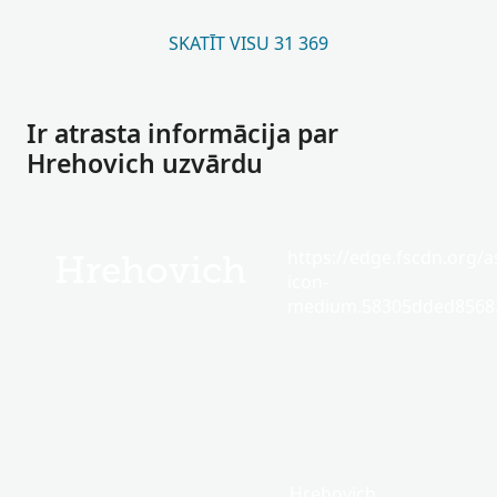
SKATĪT VISU 31 369
Ir atrasta informācija par
Hrehovich uzvārdu
https://edge.fscdn.org/as
Hrehovich
icon-
medium.58305dded85682
Hrehovich