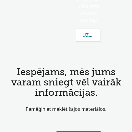
ir izplatīts
uzvārds
Horvātija.
UZZINĀT VAIRĀK PAR
Iespējams, mēs jums
varam sniegt vēl vairāk
informācijas.
Pamēģiniet meklēt šajos materiālos.