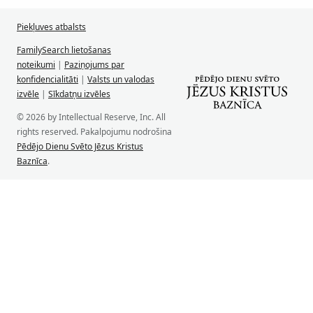
Piekļuves atbalsts
FamilySearch lietošanas
noteikumi
|
Paziņojums par
konfidencialitāti
|
Valsts un valodas
izvēle
|
Sīkdatņu izvēles
© 2026 by Intellectual Reserve, Inc. All
rights reserved. Pakalpojumu nodrošina
Pēdējo Dienu Svēto Jēzus Kristus
Baznīca
.