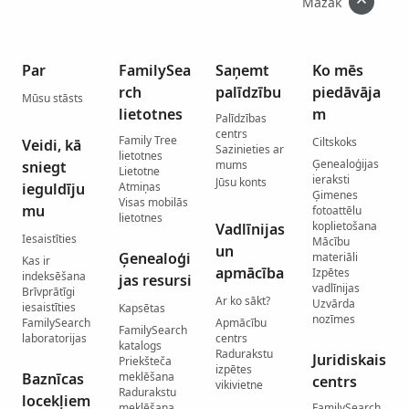
Mazāk
Par
FamilySea
Saņemt
Ko mēs
rch
palīdzību
piedāvāja
Mūsu stāsts
lietotnes
m
Palīdzības
centrs
Family Tree
Ciltskoks
Veidi, kā
Sazinieties ar
lietotnes
Ģenealoģijas
sniegt
mums
Lietotne
ieraksti
Jūsu konts
ieguldīju
Atmiņas
Ģimenes
Visas mobilās
mu
fotoattēlu
lietotnes
koplietošana
Vadlīnijas
Iesaistīties
Mācību
un
Ģenealoģi
materiāli
Kas ir
apmācība
Izpētes
indeksēšana
jas resursi
vadlīnijas
Brīvprātīgi
Ar ko sākt?
Uzvārda
iesaistīties
Kapsētas
nozīmes
FamilySearch
Apmācību
FamilySearch
laboratorijas
centrs
katalogs
Radurakstu
Juridiskais
Priekšteča
izpētes
Baznīcas
meklēšana
centrs
vikivietne
Radurakstu
locekļiem
meklēšana
FamilySearch