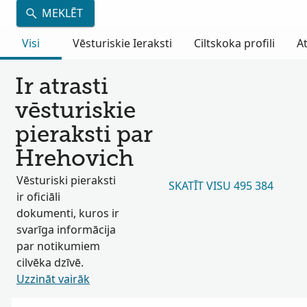
MEKLĒT
Visi
Vēsturiskie Ieraksti
Ciltskoka profili
A
Ir atrasti
vēsturiskie
pieraksti par
Hrehovich
Vēsturiski pieraksti
SKATĪT VISU 495 384
ir oficiāli
dokumenti, kuros ir
svarīga informācija
par notikumiem
cilvēka dzīvē.
Uzzināt vairāk