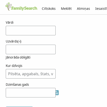
Ciltskoks
Meklēt
Atmiņas
Iesaistī
Rezultāti henoumont
Vārdi
Uzvārds(-i)
Jānorāda obligāti
Kur dzīvojis
Dzimšanas gads