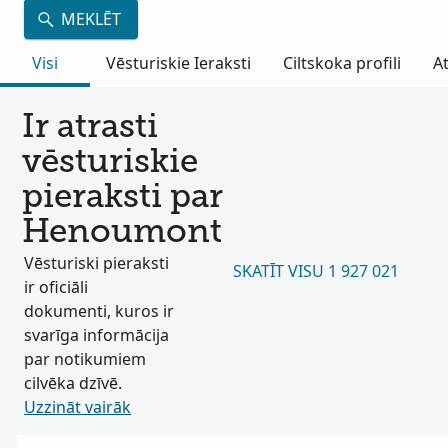
MEKLĒT
Visi
Vēsturiskie Ieraksti
Ciltskoka profili
A
Ir atrasti
vēsturiskie
pieraksti par
Henoumont
Vēsturiski pieraksti
SKATĪT VISU 1 927 021
ir oficiāli
dokumenti, kuros ir
svarīga informācija
par notikumiem
cilvēka dzīvē.
Uzzināt vairāk