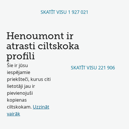
SKATĪT VISU 1 927 021
Henoumont ir
atrasti ciltskoka
profili
Šie ir jūsu
SKATĪT VISU 221 906
iespējamie
priekšteči, kurus citi
lietotāji jau ir
pievienojuši
kopienas
ciltskokam.
Uzzināt
vairāk