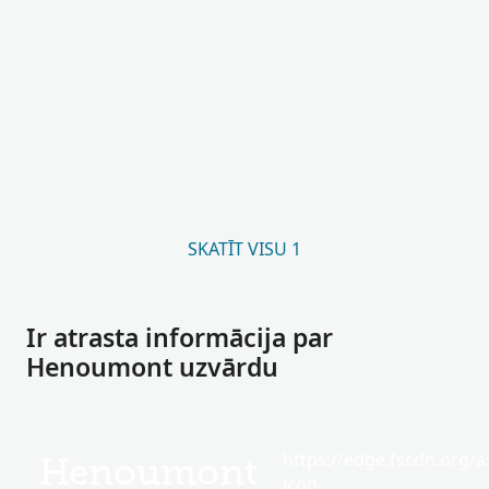
SKATĪT VISU 1
Ir atrasta informācija par
Henoumont uzvārdu
https://edge.fscdn.org/as
Henoumont
icon-