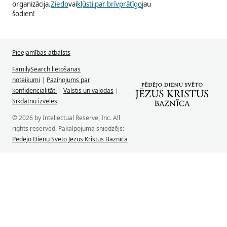
organizācija.
Ziedo
vai
kļūsti par brīvprātīgo
jau
šodien!
Pieejamības atbalsts
FamilySearch lietošanas
noteikumi
|
Paziņojums par
konfidencialitāti
|
Valstis un valodas
|
Sīkdatņu izvēles
© 2026 by Intellectual Reserve, Inc. All
rights reserved. Pakalpojuma sniedzējs:
Pēdējo Dienu Svēto Jēzus Kristus Baznīca