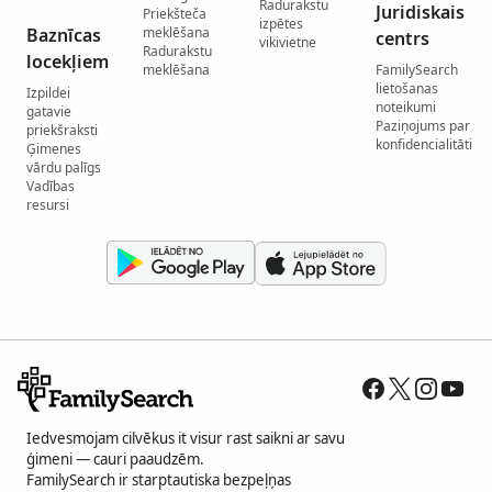
Radurakstu
Juridiskais
Priekšteča
izpētes
Baznīcas
meklēšana
centrs
vikivietne
Radurakstu
locekļiem
meklēšana
FamilySearch
lietošanas
Izpildei
noteikumi
gatavie
Paziņojums par
priekšraksti
konfidencialitāti
Ģimenes
vārdu palīgs
Vadības
resursi
Iedvesmojam cilvēkus it visur rast saikni ar savu
ģimeni — cauri paaudzēm.
FamilySearch ir starptautiska bezpeļņas