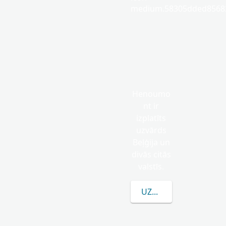
medium.58305dded85682
Henoumo
nt ir
izplatīts
uzvārds
Beļģija un
divās citās
valstīs.
UZZINĀT VAIRĀK PA