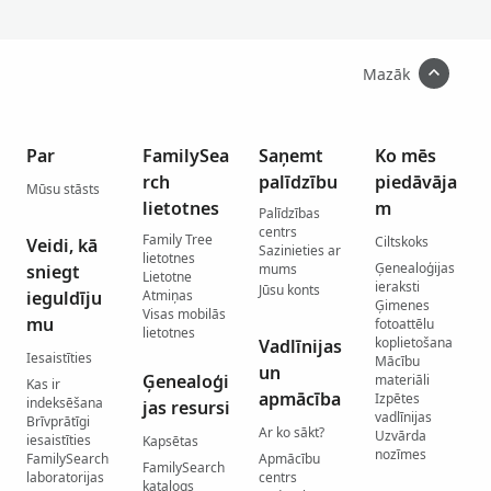
Mazāk
Par
FamilySea
Saņemt
Ko mēs
rch
palīdzību
piedāvāja
Mūsu stāsts
lietotnes
m
Palīdzības
centrs
Family Tree
Ciltskoks
Veidi, kā
Sazinieties ar
lietotnes
Ģenealoģijas
sniegt
mums
Lietotne
ieraksti
Jūsu konts
ieguldīju
Atmiņas
Ģimenes
Visas mobilās
mu
fotoattēlu
lietotnes
koplietošana
Vadlīnijas
Iesaistīties
Mācību
un
Ģenealoģi
materiāli
Kas ir
apmācība
Izpētes
indeksēšana
jas resursi
vadlīnijas
Brīvprātīgi
Ar ko sākt?
Uzvārda
iesaistīties
Kapsētas
nozīmes
FamilySearch
Apmācību
FamilySearch
laboratorijas
centrs
katalogs