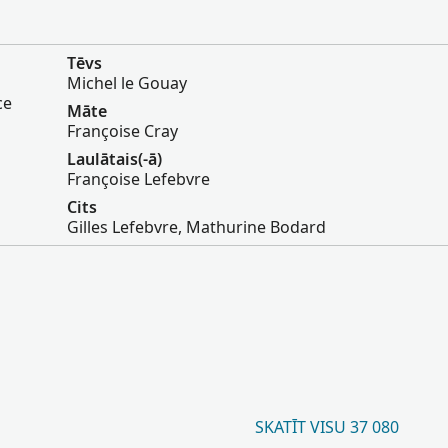
Tēvs
Michel le Gouay
ce
Māte
Françoise Cray
Laulātais(-ā)
Françoise Lefebvre
Cits
Gilles Lefebvre, Mathurine Bodard
SKATĪT VISU 37 080