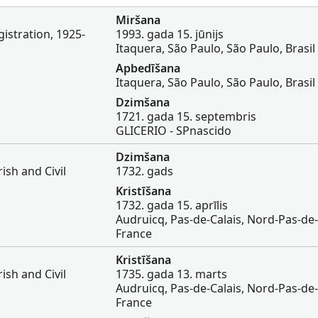
Miršana
egistration, 1925-
1993. gada 15. jūnijs
Itaquera, São Paulo, São Paulo, Brasil
Apbedīšana
Itaquera, São Paulo, São Paulo, Brasil
Dzimšana
1721. gada 15. septembris
GLICERIO - SPnascido
Dzimšana
ish and Civil
1732. gads
Kristīšana
1732. gada 15. aprīlis
Audruicq, Pas-de-Calais, Nord-Pas-de-
France
Kristīšana
ish and Civil
1735. gada 13. marts
Audruicq, Pas-de-Calais, Nord-Pas-de-
France