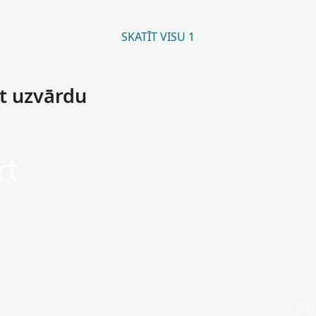
SKATĪT VISU 1
rt uzvārdu
rt
Gou