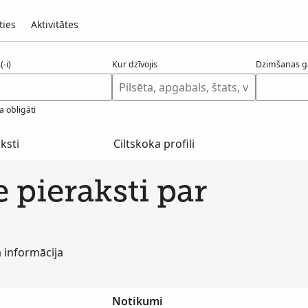
ties
Aktivitātes
-i)
Kur dzīvojis
Dzimšanas g
a obligāti
ksti
Ciltskoka profili
e pieraksti par
a informācija
Notikumi