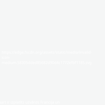
https://edge.fscdn.org/assets/static/media/invalid-
icon-
medium.58305dded85682d90d4c1772efbf1185.svg
art ir izplatīts uzvārds Francija un