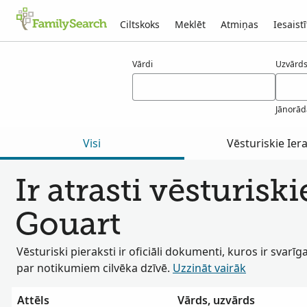
Ciltskoks
Meklēt
Atmiņas
Iesaistī
Rezultāti gouart
Vārdi
Uzvārds(
Jānorād
Visi
Vēsturiskie Iera
Ir atrasti vēsturiski
Gouart
Vēsturiski pieraksti ir oficiāli dokumenti, kuros ir svarīg
par notikumiem cilvēka dzīvē.
Uzzināt vairāk
Attēls
Vārds, uzvārds