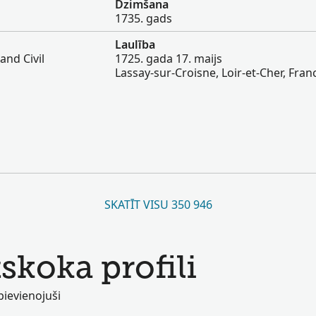
Dzimšana
1735. gads
Laulība
and Civil
1725. gada 17. maijs
Lassay-sur-Croisne, Loir-et-Cher, Fran
SKATĪT VISU 350 946
tskoka profili
 pievienojuši