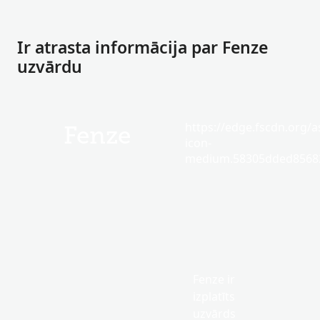
Ir atrasta informācija par Fenze
uzvārdu
https://edge.fscdn.org/as
Fenze
icon-
medium.58305dded85682
Fenze ir
izplatīts
uzvārds