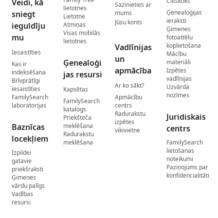
Ciltskoks
Veidi, kā
Sazinieties ar
lietotnes
Ģenealoģijas
sniegt
mums
Lietotne
ieraksti
Jūsu konts
ieguldīju
Atmiņas
Ģimenes
Visas mobilās
mu
fotoattēlu
lietotnes
koplietošana
Vadlīnijas
Iesaistīties
Mācību
un
Ģenealoģi
materiāli
Kas ir
apmācība
Izpētes
indeksēšana
jas resursi
vadlīnijas
Brīvprātīgi
Ar ko sākt?
Uzvārda
iesaistīties
Kapsētas
nozīmes
FamilySearch
Apmācību
FamilySearch
laboratorijas
centrs
katalogs
Radurakstu
Juridiskais
Priekšteča
izpētes
Baznīcas
meklēšana
centrs
vikivietne
Radurakstu
locekļiem
meklēšana
FamilySearch
lietošanas
Izpildei
noteikumi
gatavie
Paziņojums par
priekšraksti
konfidencialitāti
Ģimenes
vārdu palīgs
Vadības
resursi