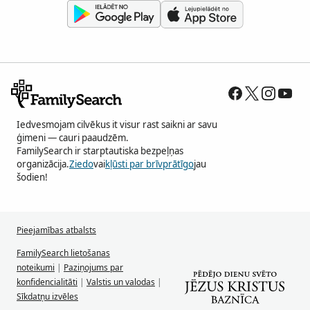
Iedvesmojam cilvēkus it visur rast saikni ar savu
ģimeni — cauri paaudzēm.
FamilySearch ir starptautiska bezpeļņas
organizācija.
Ziedo
vai
kļūsti par brīvprātīgo
jau
šodien!
Pieejamības atbalsts
FamilySearch lietošanas
noteikumi
|
Paziņojums par
konfidencialitāti
|
Valstis un valodas
|
Sīkdatņu izvēles