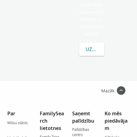
Amerikas
Savienotās
Valstis un
divās citās
valstīs.
UZZINĀT VAIRĀK PAR 
Mazāk
Par
FamilySea
Saņemt
Ko mēs
rch
palīdzību
piedāvāja
Mūsu stāsts
lietotnes
m
Palīdzības
centrs
Family Tree