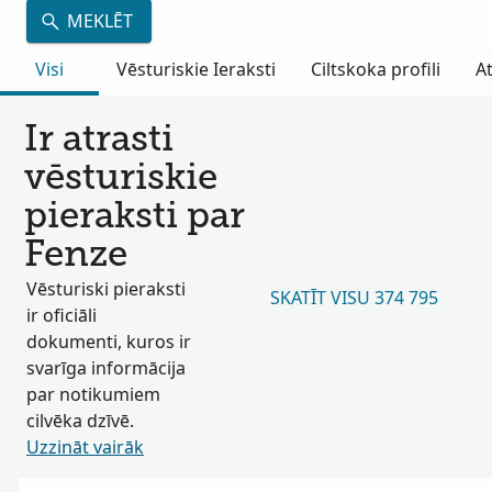
MEKLĒT
Visi
Vēsturiskie Ieraksti
Ciltskoka profili
A
Ir atrasti
vēsturiskie
pieraksti par
Fenze
Vēsturiski pieraksti
SKATĪT VISU 374 795
ir oficiāli
dokumenti, kuros ir
svarīga informācija
par notikumiem
cilvēka dzīvē.
Uzzināt vairāk