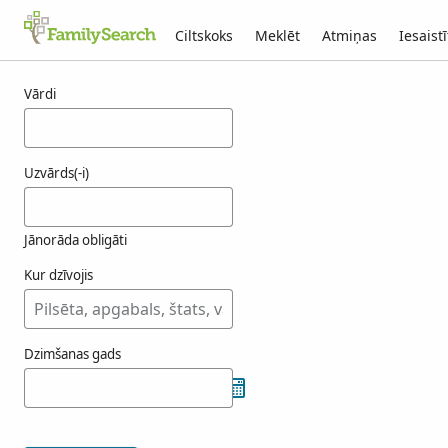
Ciltskoks
Meklēt
Atmiņas
Iesaistī
Rezultāti fenze
Vārdi
Uzvārds(-i)
Jānorāda obligāti
Kur dzīvojis
Dzimšanas gads