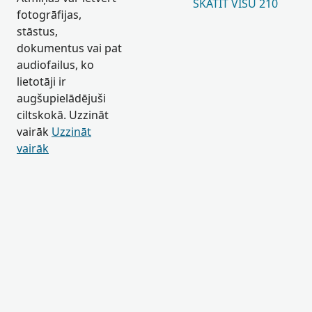
SKATĪT VISU 210
fotogrāfijas,
stāstus,
dokumentus vai pat
audiofailus, ko
lietotāji ir
augšupielādējuši
ciltskokā. Uzzināt
vairāk
Uzzināt
vairāk