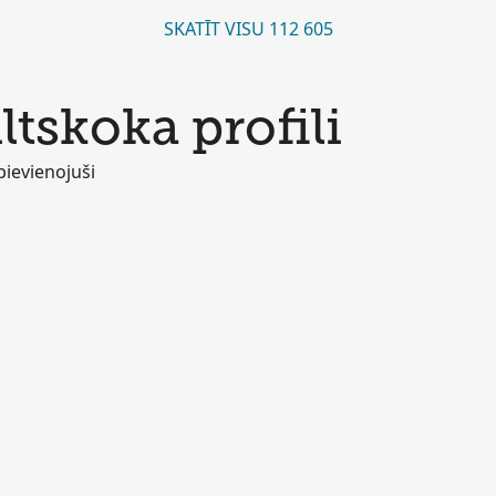
SKATĪT VISU 112 605
iltskoka profili
 pievienojuši