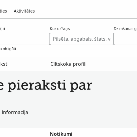
ties
Aktivitātes
-i)
Kur dzīvojis
Dzimšanas g
a obligāti
ksti
Ciltskoka profili
e pieraksti par
a informācija
Notikumi