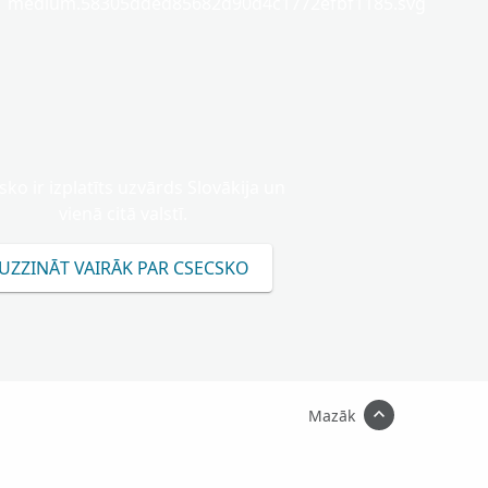
medium.58305dded85682d90d4c1772efbf1185.svg
sko ir izplatīts uzvārds Slovākija un
vienā citā valstī.
UZZINĀT VAIRĀK PAR CSECSKO
Mazāk