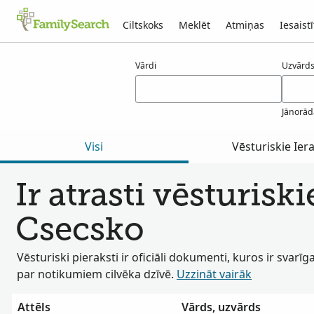
Ciltskoks
Meklēt
Atmiņas
Iesaistī
Rezultāti csecsko
Vārdi
Uzvārds(
Jānorād
Visi
Vēsturiskie Iera
Ir atrasti vēsturiski
Csecsko
Vēsturiski pieraksti ir oficiāli dokumenti, kuros ir svarīg
par notikumiem cilvēka dzīvē.
Uzzināt vairāk
Attēls
Vārds, uzvārds