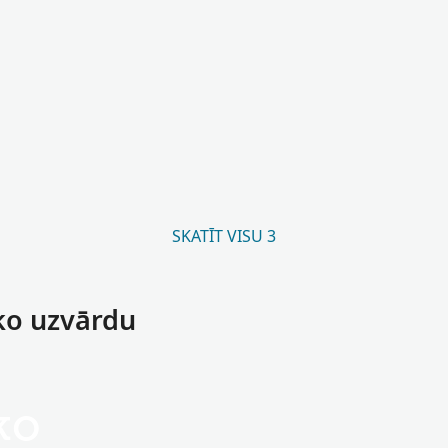
SKATĪT VISU 3
sko uzvārdu
ko