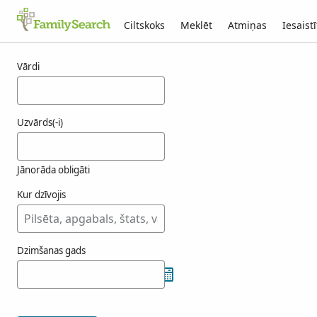
Ciltskoks
Meklēt
Atmiņas
Iesaistī
Rezultāti ass
Vārdi
Uzvārds(-i)
Jānorāda obligāti
Kur dzīvojis
Dzimšanas gads