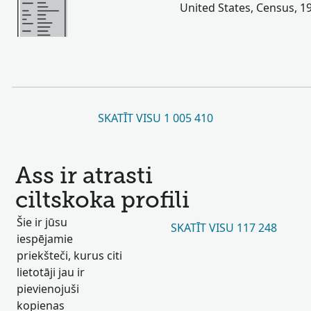
United States, Census, 1
SKATĪT VISU 1 005 410
Ass ir atrasti
ciltskoka profili
Šie ir jūsu
SKATĪT VISU 117 248
iespējamie
priekšteči, kurus citi
lietotāji jau ir
pievienojuši
kopienas