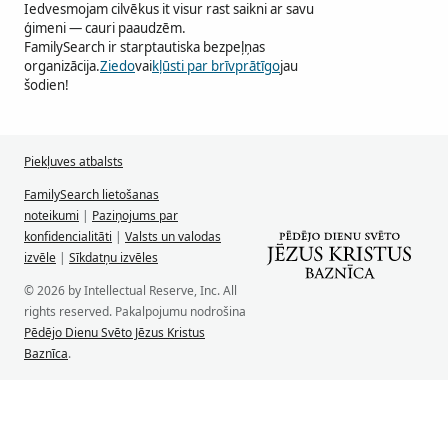
Iedvesmojam cilvēkus it visur rast saikni ar savu
ģimeni — cauri paaudzēm.
FamilySearch ir starptautiska bezpeļņas
organizācija.
Ziedo
vai
kļūsti par brīvprātīgo
jau
šodien!
Piekļuves atbalsts
FamilySearch lietošanas
noteikumi
|
Paziņojums par
konfidencialitāti
|
Valsts un valodas
izvēle
|
Sīkdatņu izvēles
© 2026 by Intellectual Reserve, Inc. All
rights reserved. Pakalpojumu nodrošina
Pēdējo Dienu Svēto Jēzus Kristus
Baznīca
.