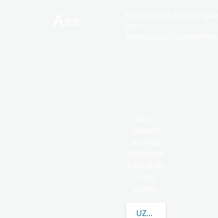
https://edge.fscdn.org/as
Ass
icon-
medium.58305dded85682
Ass ir
izplatīts
uzvārds
Nīderland
e un divās
citās
valstīs.
UZZINĀT VAIRĀK PAR 