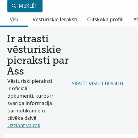
MEKLĒT
Visi
Vēsturiskie Ieraksti
Ciltskoka profili
A
Ir atrasti
vēsturiskie
pieraksti par
Ass
Vēsturiski pieraksti
SKATĪT VISU 1 005 410
ir oficiāli
dokumenti, kuros ir
svarīga informācija
par notikumiem
cilvēka dzīvē.
Uzzināt vairāk