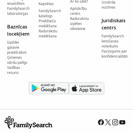
Ar ko sākt?
Uzvārda
iesaistīties
Kapsētas
nozīmes
FamilySearch
Apmācību
FamilySearch
laboratorijas
centrs
katalogs
Radurakstu
Juridiskais
Priekšteča
izpētes
Baznīcas
meklēšana
centrs
vikivietne
Radurakstu
locekļiem
meklēšana
FamilySearch
lietošanas
Izpildei
noteikumi
gatavie
Paziņojums par
priekšraksti
konfidencialitāti
Ģimenes
vārdu palīgs
Vadības
resursi