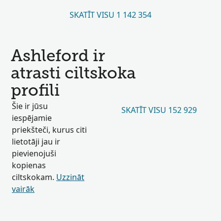
SKATĪT VISU 1 142 354
Ashleford ir
atrasti ciltskoka
profili
Šie ir jūsu
SKATĪT VISU 152 929
iespējamie
priekšteči, kurus citi
lietotāji jau ir
pievienojuši
kopienas
ciltskokam.
Uzzināt
vairāk