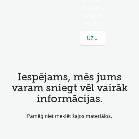
Ashleford
ir izplatīts
uzvārds
Anglija.
UZZINĀT VAIRĀK PAR
Iespējams, mēs jums
varam sniegt vēl vairāk
informācijas.
Pamēģiniet meklēt šajos materiālos.