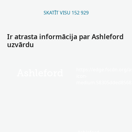
SKATĪT VISU 152 929
Ir atrasta informācija par Ashleford
uzvārdu
https://edge.fscdn.org/as
Ashleford
icon-
medium.58305dded85682