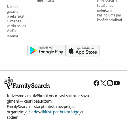
meklēšana
FamilySearch
lietošanas
Izpildei
noteikumi
gatavie
Paziņojums par
priekšraksti
konfidencialitāti
Ģimenes
vārdu palīgs
Vadības
resursi
Iedvesmojam cilvēkus it visur rast saikni ar savu
ģimeni — cauri paaudzēm.
FamilySearch ir starptautiska bezpeļņas
organizācija.
Ziedo
vai
kļūsti par brīvprātīgo
jau
šodien!