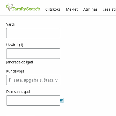
Ciltskoks
Meklēt
Atmiņas
Iesaistī
Rezultāti ashleford
Vārdi
Uzvārds(-i)
Jānorāda obligāti
Kur dzīvojis
Dzimšanas gads