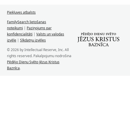
Piekļuves atbalsts
FamilySearch lietošanas
noteikumi
|
Paziņojums par
konfidencialitāti
|
Valsts un valodas
izvēle
|
Sīkdatņu izvēles
© 2026 by Intellectual Reserve, Inc. All
rights reserved. Pakalpojumu nodrošina
Pēdējo Dienu Svēto Jēzus Kristus
Baznīca
.