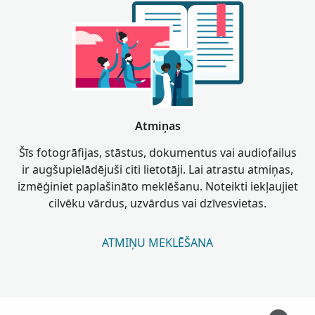
Atmiņas
Šīs fotogrāfijas, stāstus, dokumentus vai audiofailus
ir augšupielādējuši citi lietotāji. Lai atrastu atmiņas,
izmēģiniet paplašināto meklēšanu. Noteikti iekļaujiet
cilvēku vārdus, uzvārdus vai dzīvesvietas.
ATMIŅU MEKLĒŠANA