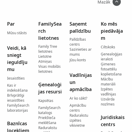
Mazāk
Par
FamilySea
Saņemt
Ko mēs
rch
palīdzību
piedāvāja
Mūsu stāsts
lietotnes
m
Palīdzības
centrs
Family Tree
Ciltskoks
Veidi, kā
Sazinieties ar
lietotnes
Ģenealoģijas
sniegt
mums
Lietotne
ieraksti
Jūsu konts
ieguldīju
Atmiņas
Ģimenes
Visas mobilās
mu
fotoattēlu
lietotnes
koplietošana
Vadlīnijas
Iesaistīties
Mācību
un
Ģenealoģi
materiāli
Kas ir
apmācība
Izpētes
indeksēšana
jas resursi
vadlīnijas
Brīvprātīgi
Ar ko sākt?
Uzvārda
iesaistīties
Kapsētas
nozīmes
FamilySearch
Apmācību
FamilySearch
laboratorijas
centrs
katalogs
Radurakstu
Juridiskais
Priekšteča
izpētes
Baznīcas
meklēšana
centrs
vikivietne
Radurakstu
locekļiem