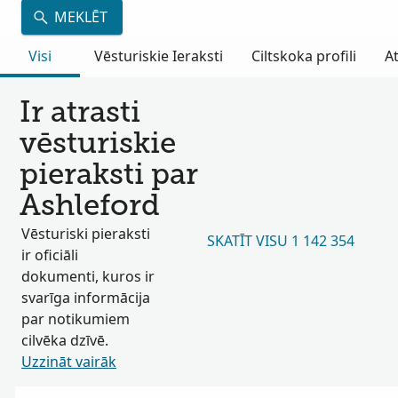
MEKLĒT
Visi
Vēsturiskie Ieraksti
Ciltskoka profili
A
Ir atrasti
vēsturiskie
pieraksti par
Ashleford
Vēsturiski pieraksti
SKATĪT VISU 1 142 354
ir oficiāli
dokumenti, kuros ir
svarīga informācija
par notikumiem
cilvēka dzīvē.
Uzzināt vairāk