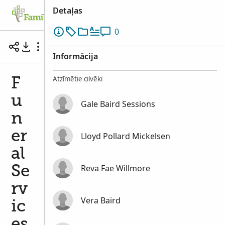
Detaļas
Ciltskoks
Meklēt
Atmiņas
Iesaistī
0
Funeral Services of Eliza Jane Baird Sessions
Informācija
Atzīmētie cilvēki
F
u
Gale Baird Sessions
n
er
Lloyd Pollard Mickelsen
al
Reva Fae Willmore
Se
rv
Vera Baird
ic
es