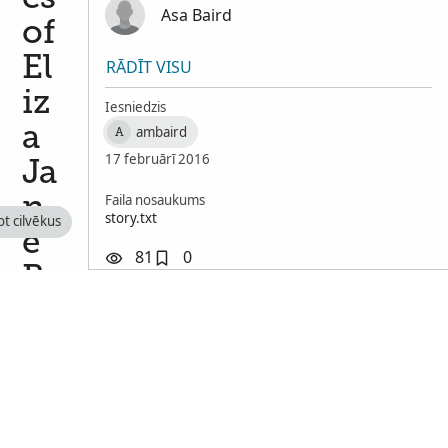
Asa Baird
of
El
RĀDĪT VISU
iz
Iesniedzis
a
ambaird
A
17 februārī 2016
Ja
Faila nosaukums
n
story.txt
ot cilvēkus
e
81
0
B
ai
rd
Se
ss