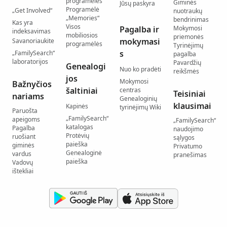
programėlės
Giminės
Jūsų paskyra
Programėlė
„Get Involved“
nuotraukų
„Memories“
bendrinimas
Kas yra
Visos
Pagalba ir
Mokymosi
indeksavimas
mobiliosios
priemonės
mokymasi
Savanoriaukite
programėlės
Tyrinėjimų
s
„FamilySearch“
pagalba
laboratorijos
Pavardžių
Genealogi
Nuo ko pradėti
reikšmės
jos
Mokymosi
Bažnyčios
šaltiniai
centras
Teisiniai
nariams
Genealoginių
klausimai
Kapinės
tyrinėjimų Wiki
Paruošta
„FamilySearch“
apeigoms
„FamilySearch“
katalogas
Pagalba
naudojimo
Protėvių
ruošiant
sąlygos
paieška
giminės
Privatumo
Genealoginė
vardus
pranešimas
paieška
Vadovų
ištekliai