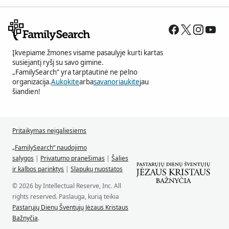
Įkvepiame žmones visame pasaulyje kurti kartas
susiejantį ryšį su savo gimine.
„FamilySearch“ yra tarptautinė ne pelno
organizacija.
Aukokite
arba
savanoriaukite
jau
šiandien!
Pritaikymas neįgaliesiems
„FamilySearch“ naudojimo
sąlygos
|
Privatumo pranešimas
|
Šalies
ir kalbos parinktys
|
Slapukų nuostatos
© 2026 by Intellectual Reserve, Inc. All
rights reserved. Paslauga, kurią teikia
Pastarųjų Dienų Šventųjų Jėzaus Kristaus
Bažnyčia
.