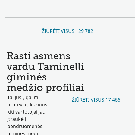
ŽIŪRĖTI VISUS 129 782
Rasti asmens
vardu Taminelli
giminės
medžio profiliai
Tai jūsų galimi
ŽIŪRĖTI VISUS 17 466
protėviai, kuriuos
kiti vartotojai jau
įtraukė į
bendruomenės
giminės medį.