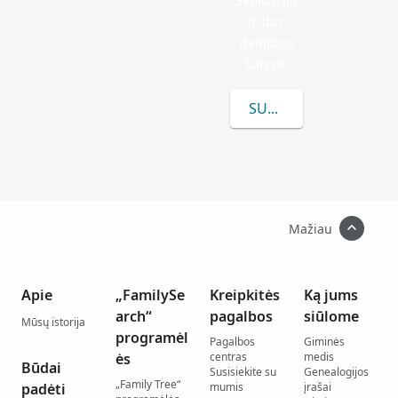
Šveicarija
ir dar
dviejose
šalyse.
SUŽINOKITE DAUGIAU
Mažiau
Apie
„FamilySe
Kreipkitės
Ką jums
arch“
pagalbos
siūlome
Mūsų istorija
programėl
Pagalbos
Giminės
ės
centras
medis
Būdai
Susisiekite su
Genealogijos
„Family Tree“
padėti
mumis
įrašai