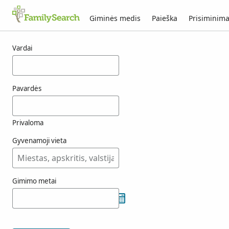
Giminės medis
Paieška
Prisiminima
taminelli rezultatai
Vardai
Pavardės
Privaloma
Gyvenamoji vieta
Gimimo metai