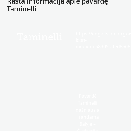
Rasta informacija apie pavardę
Taminelli
https://edge.fscdn.org/as
Taminelli
icon-
medium.58305dded85682
Pavardė
Taminelli
dažniausia
i randama
šalyje –