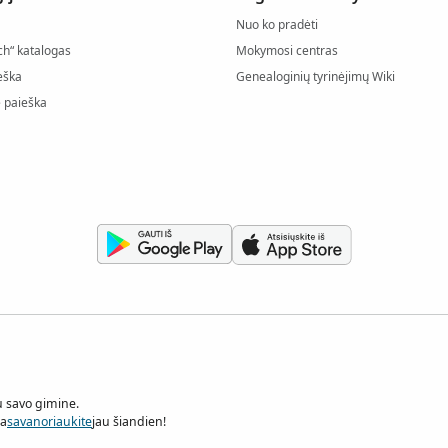
Nuo ko pradėti
ch“ katalogas
Mokymosi centras
eška
Genealoginių tyrinėjimų Wiki
 paieška
u savo gimine.
ba
savanoriaukite
jau šiandien!