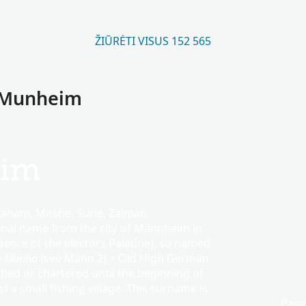
ŽIŪRĖTI VISUS 152 565
ę Munheim
im
raham, Moshe, Surie, Zalman.
onal name from the city of Mannheim in
ence of the electors Palatine), so named
e
Manno
(see Mann 2) + Old High German
ied or chartered until the beginning of
st a small fishing village. This surname is
Pava