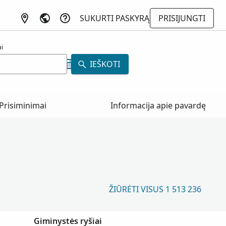
SUKURTI PASKYRĄ
PRISIJUNGTI
i
IEŠKOTI
Prisiminimai
Informacija apie pavardę
ŽIŪRĖTI VISUS 1 513 236
Giminystės ryšiai