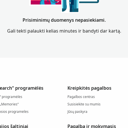
Prisiminimų duomenys nepasiekiami.
Gali tekti palaukti kelias minutes ir bandyti dar kartą.
earch“ programėlės
Kreipkitės pagalbos
e“ programėlės
Pagalbos centras
 „Memories“
Susisiekite su mumis
iosios programėlės
Jūsų paskyra
jos šaltiniai
Pagalba ir mokymasis