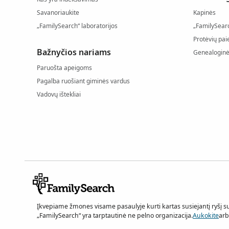
Savanoriaukite
Kapinės
„FamilySearch“ laboratorijos
„FamilySear
Protėvių pai
Bažnyčios nariams
Genealoginė
Paruošta apeigoms
Pagalba ruošiant giminės vardus
Vadovų ištekliai
Įkvepiame žmones visame pasaulyje kurti kartas susiejantį ryšį s
„FamilySearch“ yra tarptautinė ne pelno organizacija.
Aukokite
ar