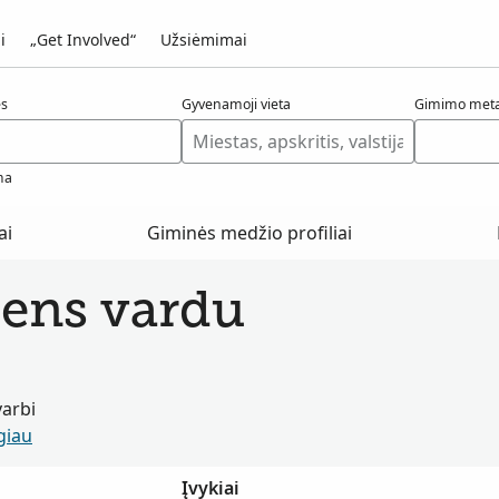
i
„Get Involved“
Užsiėmimai
ės
Gyvenamoji vieta
Gimimo meta
ma
ai
Giminės medžio profiliai
mens vardu
varbi
giau
Įvykiai