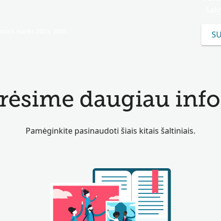
šaly
trick Hanks 2003, 2006.
SU
urėsime daugiau info
Pamėginkite pasinaudoti šiais kitais šaltiniais.