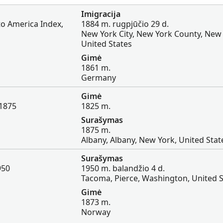
Imigracija
to America Index,
1884 m. rugpjūčio 29 d.
New York City, New York County, New 
United States
Gimė
1861 m.
Germany
Gimė
 1875
1825 m.
Surašymas
1875 m.
Albany, Albany, New York, United Stat
Surašymas
950
1950 m. balandžio 4 d.
Tacoma, Pierce, Washington, United S
Gimė
1873 m.
Norway