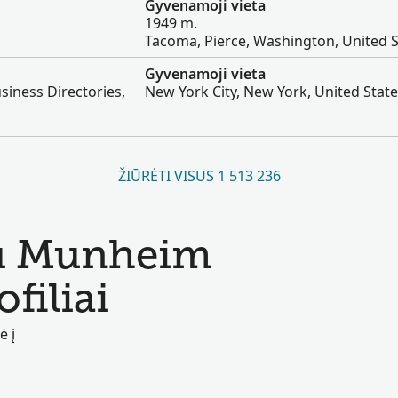
Gyvenamoji vieta
1949 m.
Tacoma, Pierce, Washington, United S
Gyvenamoji vieta
siness Directories,
New York City, New York, United Stat
ŽIŪRĖTI VISUS 1 513 236
du Munheim
filiai
ė į