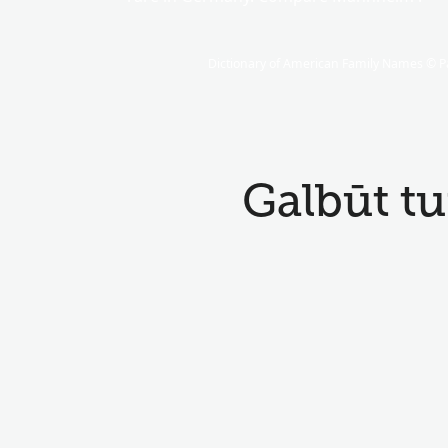
Dictionary of American Family Names © Pa
Galbūt t