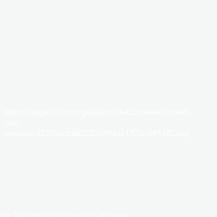
https://edge.fscdn.org/assets/static/media/invalid-
icon-
medium.58305dded85682d90d4c1772efbf1185.svg
rdė Munheim dažniausiai randama