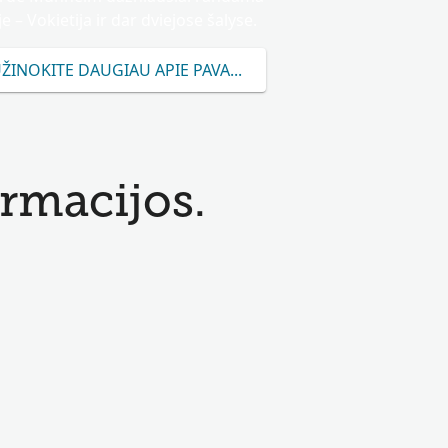
je – Vokietija ir dar dviejose šalyse.
ŽINOKITE DAUGIAU APIE PAVARDĘ MUNHEIM
rmacijos.