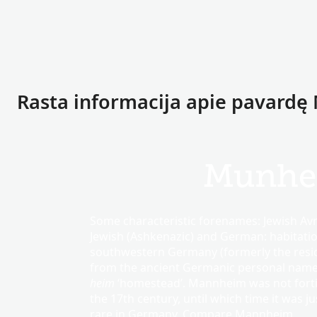
Rasta informacija apie pavard
Munhe
Some characteristic forenames: Jewish Av
Jewish (Ashkenazic) and German: habitati
southwestern Germany (formerly the resid
from the ancient Germanic personal nam
heim
‘homestead’. Mannheim was not fortif
the 17th century, until which time it was ju
rare in Germany. Compare Mannheim .