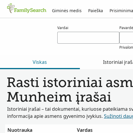
Giminės medis
Paieška
Prisiminima
munheim rezultatai
Vardai
Pavard
Privalo
Viskas
Istoriniai įraš
Rasti istoriniai as
Munheim įrašai
Istoriniai įrašai – tai dokumentai, kuriuose pateikiama s
informacija apie asmens gyvenimo įvykius.
Sužinoti dau
Nuotrauka
Vardas