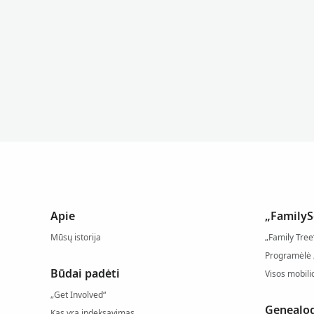
Apie
„FamilyS
Mūsų istorija
„Family Tre
Programėlė
Būdai padėti
Visos mobil
„Get Involved“
Genealogi
Kas yra indeksavimas