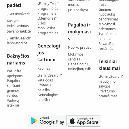
„Family Tree“
padėti
mumis
įrašai
programėlės
Giminės
Jūsų paskyra
Programėlė
„Get Involved“
nuotraukų
„Memories“
bendrinimas
Kas yra
Visos
Pagalba ir
Mokymosi
indeksavimas
mobiliosios
priemonės
mokymasi
Savanoriaukite
programėlės
Tyrinėjimų
s
„FamilySearch“
pagalba
laboratorijos
Pavardžių
Genealogi
Nuo ko pradėti
reikšmės
jos
Mokymosi
Bažnyčios
šaltiniai
centras
Teisiniai
nariams
Genealoginių
klausimai
Kapinės
tyrinėjimų Wiki
Paruošta
„FamilySearch“
apeigoms
„FamilySearch“
katalogas
Pagalba
naudojimo
Protėvių
ruošiant
sąlygos
paieška
giminės
Privatumo
Genealoginė
vardus
pranešimas
paieška
Vadovų
ištekliai