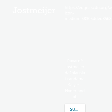
https://edge.fscdn.org/as
Jostmeijer
icon-
medium.58305dded85682
Pavardė
Jostmeijer
dažniausia
i randama
šalyje –
Nyderland
ai.
SUŽINOKITE DAUGIAU 