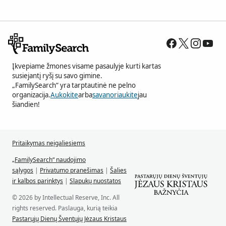
Įkvepiame žmones visame pasaulyje kurti kartas
susiejantį ryšį su savo gimine.
„FamilySearch“ yra tarptautinė ne pelno
organizacija.
Aukokite
arba
savanoriaukite
jau
šiandien!
Pritaikymas neįgaliesiems
„FamilySearch“ naudojimo
sąlygos
|
Privatumo pranešimas
|
Šalies
ir kalbos parinktys
|
Slapukų nuostatos
© 2026 by Intellectual Reserve, Inc. All
rights reserved. Paslauga, kurią teikia
Pastarųjų Dienų Šventųjų Jėzaus Kristaus