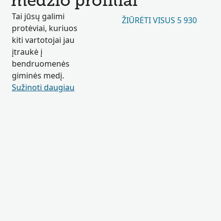
medžio profiliai
Tai jūsų galimi
ŽIŪRĖTI VISUS 5 930
protėviai, kuriuos
kiti vartotojai jau
įtraukė į
bendruomenės
giminės medį.
Sužinoti daugiau