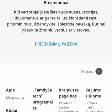
Prisiminimai
Kiti vartotojai įkėlė šias nuotraukas, istorijas,
dokumentus ar garso failus. Norėdami rasti
prisiminimus, išbandykite išplėstinę paiešką. Būtinai
įtraukite žmonių vardus ar vietoves.
PRISIMINIMŲ PAIEŠKA
Mažiau
Apie
„FamilySe
Kreipkitės
Ką jums
arch“
pagalbos
siūlome
Mūsų istorija
programėl
Pagalbos
Giminės
ės
centras
medis
Būdai
Susisiekite su
Genealogijos