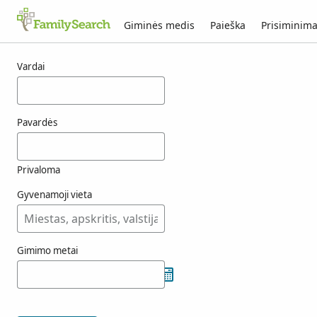
Giminės medis
Paieška
Prisiminima
jostmeijer rezultatai
Vardai
Pavardės
Privaloma
Gyvenamoji vieta
Gimimo metai