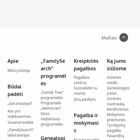
Mažiau
Apie
„FamilySe
Kreipkitės
Ką jums
arch“
pagalbos
siūlome
Mūsų istorija
programėl
Pagalbos
Giminės
ės
centras
medis
Būdai
Susisiekite su
Genealogijos
„Family Tree“
padėti
mumis
įrašai
programėlės
Giminės
Jūsų paskyra
Programėlė
„Get Involved“
nuotraukų
„Memories“
bendrinimas
Kas yra
Visos
Pagalba ir
Mokymosi
indeksavimas
mobiliosios
priemonės
mokymasi
Savanoriaukite
programėlės
Tyrinėjimų
s
„FamilySearch“
pagalba
laboratorijos
Pavardžių
Genealogi
Nuo ko pradėti