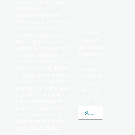
Yaacov, Chaim, Chana,
Dov, Hyman.
German and Jewish
(Ashkenazic): metonymic
occupational name for a
Pavardė
window maker, from
Fenster
Middle High German
dažniausia
venster
, German
Fenster
i randama
‘window’. Medieval
windows were often just
šalyje –
holes in the wall; indeed,
Jungtinės
the English word
window
Valstijos ir
derives from Old Norse
dar
vindauga
‘wind eye’. Later
dviejose
they were filled with a
šalyse.
frame containing thin
layers of translucent
SUŽINOKITE DAUGIAU
horn, and eventually
glass, normally only in
small pieces leaded
together. As a Jewish