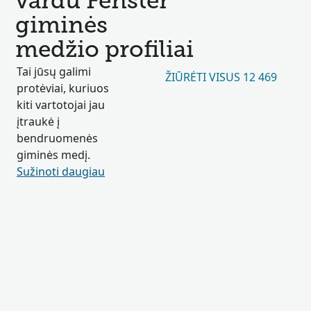
vardu Fenster
giminės
medžio profiliai
Tai jūsų galimi
ŽIŪRĖTI VISUS 12 469
protėviai, kuriuos
kiti vartotojai jau
įtraukė į
bendruomenės
giminės medį.
Sužinoti daugiau