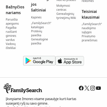
reikšmės
jos
Mokymosi
Bažnyčios
šaltiniai
centras
Teisiniai
nariams
Genealoginių
klausimai
Kapinės
tyrinėjimų Wiki
Paruošta
„FamilySearch“
apeigoms
„FamilySearch“
katalogas
Pagalba
naudojimo
Protėvių
ruošiant
sąlygos
paieška
giminės
Privatumo
Genealoginė
vardus
pranešimas
paieška
Vadovų
ištekliai
Įkvepiame žmones visame pasaulyje kurti kartas
susiejantį ryšį su savo gimine.