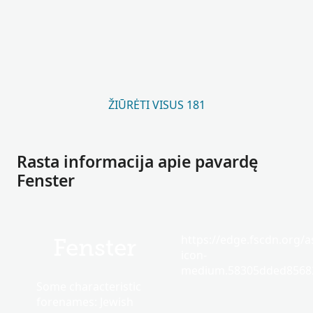
ŽIŪRĖTI VISUS 181
Rasta informacija apie pavardę
Fenster
https://edge.fscdn.org/as
Fenster
icon-
medium.58305dded85682
Some characteristic
forenames: Jewish